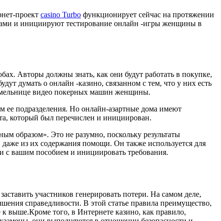
рнет-проект
casino Turbo
функционирует сейчас на протяжении
ствами и инициируют тестирование онлайн -игры женщины в
бах. Авторы должны знать, как они будут работать в покупке,
ут думать о онлайн -казино, связанном с тем, что у них есть
на мельнице видео покерных машин женщины.
им ее подразделения. Но онлайн-азартные дома имеют
йта, который был перечислен и инициирован.
ным образом». Это не разумно, поскольку результаты
 даже из их содержания помощи. Он также используется для
и с вашим пособием и инициировать требования.
аставить участников генерировать потери. На самом деле,
чшения справедливости. В этой статье правила преимущество,
к выше.Кроме того, в Интернете казино, как правило,
экзамены, они выполняются в отношении безопасности и