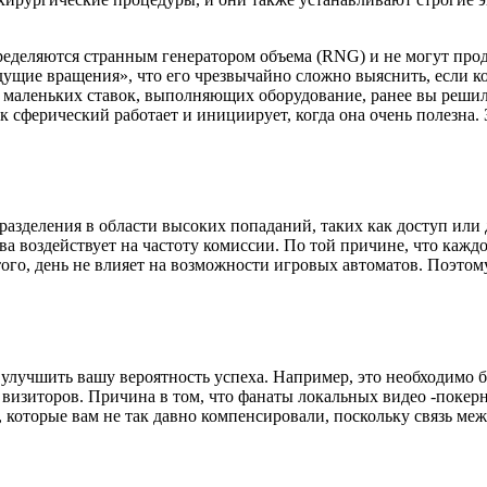
пределяются странным генератором объема (RNG) и не могут про
дущие вращения», что его чрезвычайно сложно выяснить, если к
 маленьких ставок, выполняющих оборудование, ранее вы решили
ак сферический работает и инициирует, когда она очень полезна.
разделения в области высоких попаданий, таких как доступ или 
ства воздействует на частоту комиссии. По той причине, что ка
ого, день не влияет на возможности игровых автоматов. Поэтому
б улучшить вашу вероятность успеха. Например, это необходимо 
 визиторов. Причина в том, что фанаты локальных видео -поке
которые вам не так давно компенсировали, поскольку связь меж