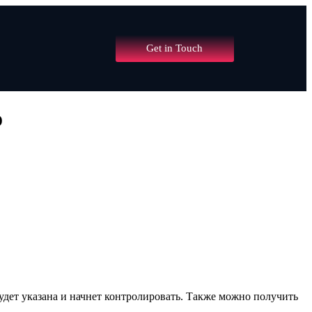
Get in Touch
о
дет указана и начнет контролировать. Также можно получить