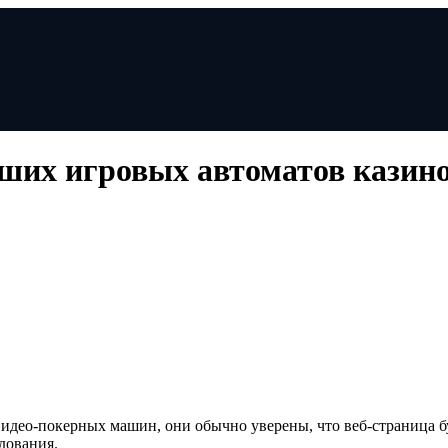
чших игровых автоматов казин
идео-покерных машин, они обычно уверены, что веб-страница бу
дования.