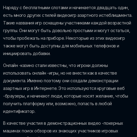
Наряду с бесплатными слотами и начинается двадцать один,
есть много других стилей видеоигр азартного истеблишмента.
Такие названия игр оснащены участниками каждой возрастной
группы. Они могут быть довольно простыми и могут остаться,
чтобы пробежать на приборе. Некоторые из этих видеоигр
также могут быть доступны для мобильных телефонов и
инициировать добавки.
Онлайн -казино стали известны, что игроки должны
использовать онлайн -игры, но не внести как в качестве
документа. Именно поэтому они создали демонстрации
азартных игр в Интернете. Это используются круговые веб
-браузеры, и начинают люди, которые носят желание, чтобы
получить платформу или, возможно, попасть в любой
идентификатор.
В качестве участия в демонстрационных видео -покерных
машинах поиск обзоров их знающих участников игровых