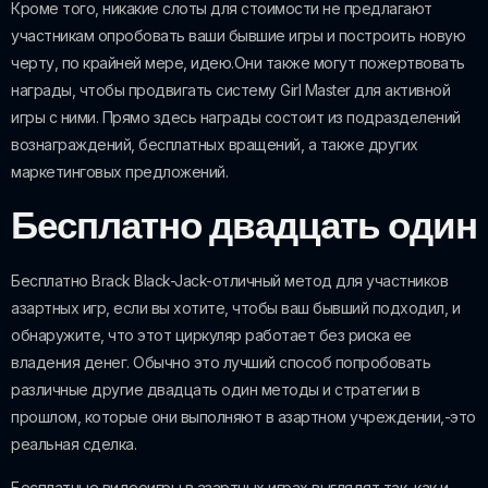
Кроме того, никакие слоты для стоимости не предлагают
участникам опробовать ваши бывшие игры и построить новую
черту, по крайней мере, идею.Они также могут пожертвовать
награды, чтобы продвигать систему Girl Master для активной
игры с ними. Прямо здесь награды состоит из подразделений
вознаграждений, бесплатных вращений, а также других
маркетинговых предложений.
Бесплатно двадцать один
Бесплатно Brack Black-Jack-отличный метод для участников
азартных игр, если вы хотите, чтобы ваш бывший подходил, и
обнаружите, что этот циркуляр работает без риска ее
владения денег. Обычно это лучший способ попробовать
различные другие двадцать один методы и стратегии в
прошлом, которые они выполняют в азартном учреждении,-это
реальная сделка.
Бесплатные видеоигры в азартных играх выглядят так, как и