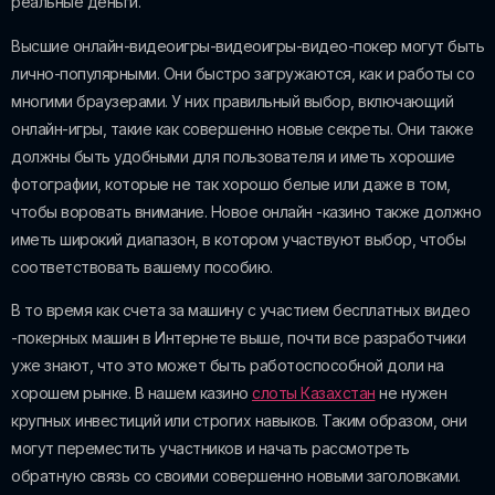
реальные деньги.
Высшие онлайн-видеоигры-видеоигры-видео-покер могут быть
лично-популярными. Они быстро загружаются, как и работы со
многими браузерами. У них правильный выбор, включающий
онлайн-игры, такие как совершенно новые секреты. Они также
должны быть удобными для пользователя и иметь хорошие
фотографии, которые не так хорошо белые или даже в том,
чтобы воровать внимание. Новое онлайн -казино также должно
иметь широкий диапазон, в котором участвуют выбор, чтобы
соответствовать вашему пособию.
В то время как счета за машину с участием бесплатных видео
-покерных машин в Интернете выше, почти все разработчики
уже знают, что это может быть работоспособной доли на
хорошем рынке. В нашем казино
слоты Казахстан
не нужен
крупных инвестиций или строгих навыков. Таким образом, они
могут переместить участников и начать рассмотреть
обратную связь со своими совершенно новыми заголовками.