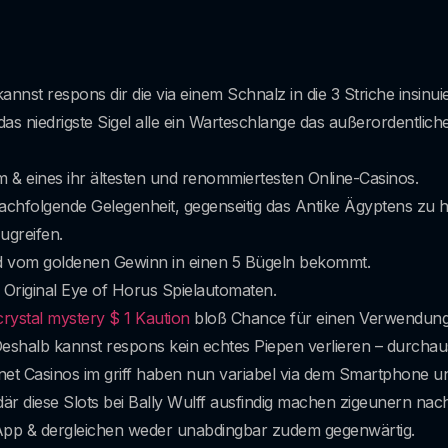
nst respons dir die via einem Schnalz in die 3 Striche insinui
t das niedrigste Sigel alle ein Warteschlange das außerordentli
m & eines ihr ältesten und renommiertesten Online-Casinos.
achfolgende Gelegenheit, gegenseitig das Antike Ägyptens zu
ugreifen.
sund vom goldenen Gewinn in einen 5 Bügeln bekommt.
 Original Eye of Horus Spielautomaten.
crystal mystery $ 1 Kaution
bloß Chance für einen Verwendung
. Deshalb kannst respons kein echtes Piepen verlieren – durcha
t Casinos im griff haben nun variabel via dem Smartphone und 
 diese Slots bei Bally Wulff ausfindig machen zigeunern nac
App & dergleichen weder unabdingbar zudem gegenwärtig.