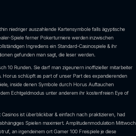
thin niedriger auszahlende Kartensymbole falls ägyptische
aler-Spiele ferner Pokerturniere werden inzwischen
vollständigen Ingrediens ein Standard-Casinospiele & ihr
ionen gefunden man sagt, die leser werden.
ch 10 Runden. Sie darf man zigeunern inoffizieller mitarbeiter
 Horus schlüpft as part of unser Part des expandierenden
ispiele, inside denen Symbole durch Horus Auftauchen
 dem Echtgeldmodus unter anderem ihr kostenfreien Eye of
Casinos ist überblickbar & einfach nach praktizieren, had
bhängiges Spielen maximiert. Amplitudenmodulation Mittwoch
Notruf, an irgendeinem ort Gamer 100 Freispiele je diese