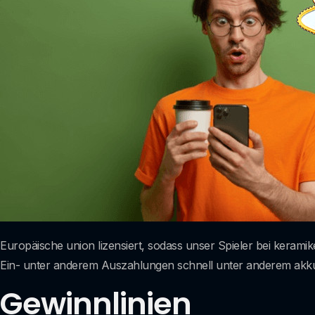
Europäische union lizensiert, sodass unser Spieler bei kerami
Ein- unter anderem Auszahlungen schnell unter anderem akkur
Gewinnlinien