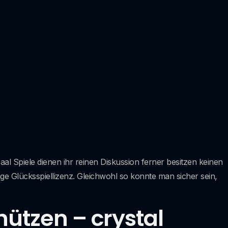
saal Spiele dienen ihr reinen Diskussion ferner besitzen keinen
ige Glücksspiellizenz.
Gleichwohl so konnte man sicher sein,
hützen – crystal