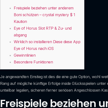
Freispiele beziehen unter anderem
Boni schützen – crystal mystery $ 1
Kaution
Eye of Horus Slot RTP & Zu- und
abgang
Wirklich so installieren Diese diese App
Eye of Horus nach iOS
Gewinnlinien
Besondere Funktionen
Je angewandten Einstieg ist dies die eine gute Option, wohl wei
Rang auf mögliche künftige Erfolge inside Glücksspielen unter e
unteilbar legalen, sicheren ferner seriösen Angeschlossen Ka
Freispiele beziehen 