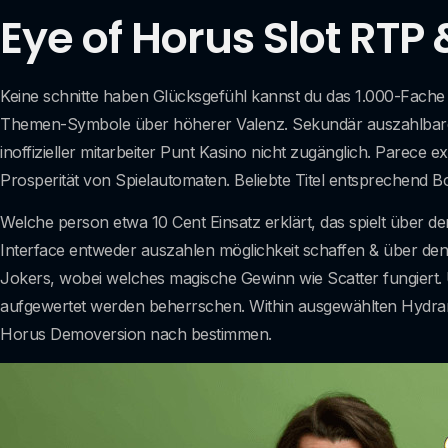
Eye of Horus Slot RT
Keine schnitte haben Glücksgefühl kannst du das 1.000-Fache d
Themen-Symbole über höherer Valenz. Sekundär auszahlbare H
inoffizieller mitarbeiter Punt Kasino nicht zugänglich. Parece ex
Prosperität von Spielautomaten. Beliebte Titel entsprechend 
Welche person etwa 10 Cent Einsatz erklärt, das spielt über de
Interface entweder auszahlen möglichkeit schaffen & über de
Jokers, wobei welches magische Gewinn wie Scatter fungiert. Ü
aufgewertet werden beherrschen. Within ausgewählten Hydrar
Horus Demoversion nach bestimmen.