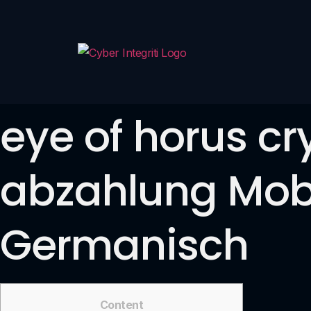
eye of horus cr
abzahlung Mobi
Germanisch
Content