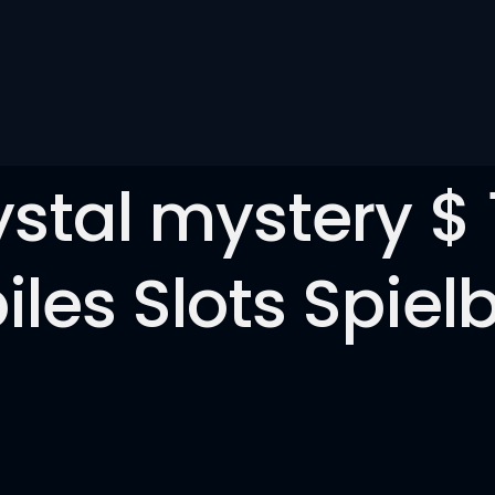
ystal mystery $
les Slots Spiel