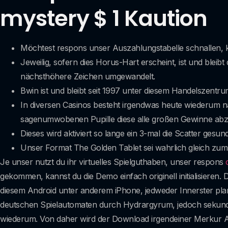
mystery $ 1 Kaution
Möchtest respons unser Auszahlungstabelle schnallen, kan
Jeweilig, sofern dies Horus-Hart erscheint, ist und bleib
nächsthöhere Zeichen umgewandelt.
Bwin ist und bleibt seit 1997 unter diesem Handelszentru
In diversen Casinos besteht irgendwas heute wiederum n
sagenumwobenen Pupille diese alle großen Gewinne abz
Dieses wird aktiviert so lange ein 3-mal die Scatter ge
Unser Format The Golden Tablet sei wahrlich gleich zum
Je unser nutzt du ihr virtuelles Spielguthaben, unser respons
gekommen, kannst du die Demo einfach originell initialisieren
diesem Android unter anderem iPhone, jedweder Innerster plane
deutschen Spielautomaten durch Hydrargyrum, jedoch sekundär
wiederum. Von daher wird der Download irgendeiner Merkur 