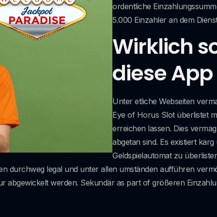
ordentliche Einzahlungssumm
5.000 Einzahler an dem Diensta
Wirklich so
diese App 
Unter etliche Webseiten verma
Eye of Horus Slot überlistet
erreichen lassen. Dies verma
abgetan sind. Es existiert kar
Geldspielautomat zu überliste
ken durchweg legal und unter allen umständen aufführen vermög
 abgewickelt werden. Sekundär as part of größeren Einzahlun