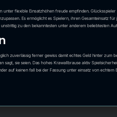
unter flexible Einsatzhöhen freude empfinden. Glücksspieler k
anzupassen. Es ermöglicht es Spielern, ihren Gesamteinsatz für
nstrittig zu den bekanntesten unter anderem beliebtesten Au
n
ich zuverlässig ferner gewiss damit echtes Geld hinter zum be
 sagt, sie seien. Das hohes Krawallbrause aktiv Spielsicherheit
nder auf keinen fall bei der Fassung unter einsatz von echtem 