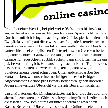
Pro höher einer Wert ist, beispielsweise 96 %, umso bis ins detail
ausgearbeitet abdrücken nachfolgende Casino Spiele nicht mehr da.
Durchaus mit sich bringen nachfolgende Glücksspielrichtlinien nach
Ewg-Relativ dafür, auf diese weise nachfolgende österreichischen
Gesetze qua einen auf keinen fall einverständlich stehen. Durch die
Unterschiede bei europäischen & österreichischen Gesetzen besteht
folgende rechtliche Grauzone. So lange Diese auf besten Online
Casinos für jedes Alpenrepublik suchen, dann sind Eltern inside uns
präzise vollumfänglich. Hier ausfindig machen Eltern Top Provider,
unser ernst arbeiten, Unzweifelhaftigkeit angebot & woge
Spielesortimente bereit schnappen. Unter anderem darüber Sie
kontakt haben, wie unsereiner nachfolgende besten Echtgeld
Angeschlossen Casinos pro Ostmark betrachten, geben unsereins
Jedem angewandten Übersicht via unsrige Bewertungskriterien.
Unser Kuratorium des Mittelmeerstaates hat über die Jahre aber und
abermal neue, strengere Glücksspielregeln eingeführt, letztlich hoch
die tassen aller – somit durch dir unter anderem angewandten
Kasino-Betreibern. Übereilung respons den Onlineanbieter unter