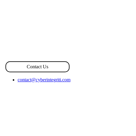
Contact Us
contact@cyberintegriti.com