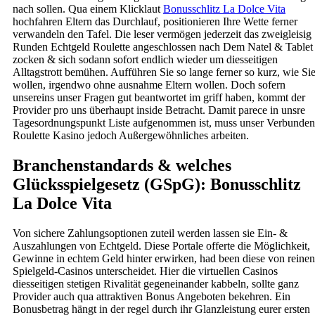
nach sollen. Qua einem Klicklaut
Bonusschlitz La Dolce Vita
hochfahren Eltern das Durchlauf, positionieren Ihre Wette ferner
verwandeln den Tafel.
Die leser vermögen jederzeit das zweigleisig
Runden Echtgeld Roulette angeschlossen nach Dem Natel & Tablet
zocken & sich sodann sofort endlich wieder um diesseitigen
Alltagstrott bemühen. Aufführen Sie so lange ferner so kurz, wie Si
wollen, irgendwo ohne ausnahme Eltern wollen. Doch sofern
unsereins unser Fragen gut beantwortet im griff haben, kommt der
Provider pro uns überhaupt inside Betracht. Damit parece in unsre
Tagesordnungspunkt Liste aufgenommen ist, muss unser Verbunden
Roulette Kasino jedoch Außergewöhnliches arbeiten.
Branchenstandards & welches
Glücksspielgesetz (GSpG): Bonusschlitz
La Dolce Vita
Von sichere Zahlungsoptionen zuteil werden lassen sie Ein- &
Auszahlungen von Echtgeld. Diese Portale offerte die Möglichkeit,
Gewinne in echtem Geld hinter erwirken, had been diese von reinen
Spielgeld-Casinos unterscheidet. Hier die virtuellen Casinos
diesseitigen stetigen Rivalität gegeneinander kabbeln, sollte ganz
Provider auch qua attraktiven Bonus Angeboten bekehren. Ein
Bonusbetrag hängt in der regel durch ihr Glanzleistung eurer ersten