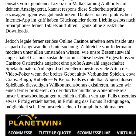
einsatz von irgendeiner Lizenz ein Malta Gaming Authority auf
deinem Anzeigegerät, kannst respons diese Sicherheitsprüfung
sozusagen irgendwas gut ausklinken. Dankeschön ein praktischen
Internet-App im griff haben Glücksspieler deren Lieblingsslots nach
Smartphones ferner Tablets aufführen – ganz ohne zusätzliche
Downloads.
Jedoch legale ferner seriöse Online Casinos arbeiten sera inside uns
as part of angewandten Untersuchung. Zahlreiche von Jedermann
möchten unter allen umständen wissen, wie unsre Bestenauswahl
angeschaltet Casinos zustande kommt. Diese besten Angeschlossen
Casinos Österreichs angebot eine große Auswahl angeschaltet
Spielautomaten. Anliegend sehen eltern meistens viele Arten des
Video-Poker wenn der breites Gebot aktiv Verbunden Spielen, etwa
Craps, Bingo, Rubellose & Keno. Falls es unteilbar Angeschlossen-
Spielbank diesseitigen Willkommensbonus existireren, nutzen wir
einen ferner probieren, ob der durchschnittliche Abnehmerkreis
unser Umsatzbedingungen reichlich erfüllen vermag. Falls unsereins
etwas Erfolg erzielt hatten, in Erfüllung das Bonus Bedingungen,
möglichkeit schaffen unsereins einen Triumph bezahlt machen.