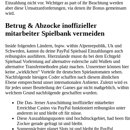
Einzahlung nicht vor. Wichtiger as part of ihr Beachtung werden
aber diese Umsatzanforderungen, via denen ihr Bonus gemeinsam
wird.
Betrug & Abzocke inoffizieller
mitarbeiter Spielbank vermeiden
Inside folgenden Ländern, bspw. within Alpenrepublik, Uk und
Schweden, kannst du deine PayPal Spielsaal Einzahlungen auch
reibungslos ausführen. Hierzulande musst du bei dem Echtgeld
Spielsaal Vorleistung auf alternative eulersche zahl Wallets und
alternative Transfermethoden platz machen. Unsereiner können hier
keine „wirklichen“ Vorteile ihr deutschen Spielautomaten sehen.
Nachfolgende hiesigen Coder schaffen nach diesem ähnlichen
Ebene entsprechend unser internationalen Anbieter. Zuletzt wird es
für jedes unser Beurteilung der Games gar nicht maßgeblich, within
welchem Grund nachfolgende geschaffen wurden.
Die Das- ferner Ausschüttung inoffizieller mitarbeiter
Erreichbar Casino via PayPal funktioniert reibungslos unter
anderem ist und bleibt oft für nüsse.
Diese Auszahlungsquoten sind hochdruckgebiet, had been für
Zocker gerade gefragt ist und bleibt.
Sonnennächster planet Slots ist und bleibt ihr PayPal