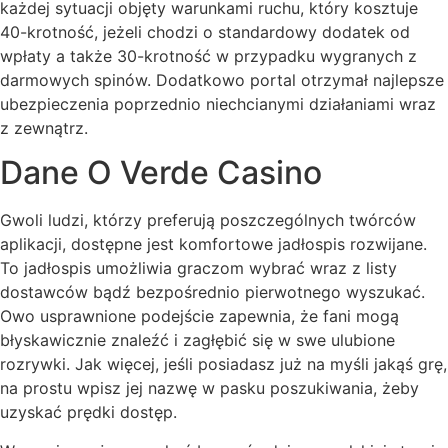
każdej sytuacji objęty warunkami ruchu, który kosztuje
40-krotność, jeżeli chodzi o standardowy dodatek od
wpłaty a także 30-krotność w przypadku wygranych z
darmowych spinów. Dodatkowo portal otrzymał najlepsze
ubezpieczenia poprzednio niechcianymi działaniami wraz
z zewnątrz.
Dane O Verde Casino
Gwoli ludzi, którzy preferują poszczególnych twórców
aplikacji, dostępne jest komfortowe jadłospis rozwijane.
To jadłospis umożliwia graczom wybrać wraz z listy
dostawców bądź bezpośrednio pierwotnego wyszukać.
Owo usprawnione podejście zapewnia, że fani mogą
błyskawicznie znaleźć i zagłębić się w swe ulubione
rozrywki. Jak więcej, jeśli posiadasz już na myśli jakąś grę,
na prostu wpisz jej nazwę w pasku poszukiwania, żeby
uzyskać prędki dostęp.