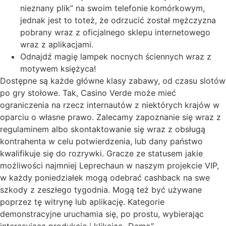
nieznany plik” na swoim telefonie komórkowym,
jednak jest to toteż, że odrzucić został mężczyzna
pobrany wraz z oficjalnego sklepu internetowego
wraz z aplikacjami.
Odnajdź magię lampek nocnych ściennych wraz z
motywem księżyca!
Dostępne są każde główne klasy zabawy, od czasu slotów
po gry stołowe. Tak, Casino Verde może mieć
ograniczenia na rzecz internautów z niektórych krajów w
oparciu o własne prawo. Zalecamy zapoznanie się wraz z
regulaminem albo skontaktowanie się wraz z obsługą
kontrahenta w celu potwierdzenia, lub dany państwo
kwalifikuje się do rozrywki. Gracze ze statusem jakie
możliwości najmniej Leprechaun w naszym projekcie VIP,
w każdy poniedziałek mogą odebrać cashback na swe
szkody z zeszłego tygodnia. Mogą też być używane
poprzez tę witrynę lub aplikację. Kategorie
demonstracyjne uruchamia się, po prostu, wybierając
interesującą produkcję i klikając „Demo”.