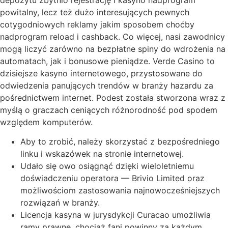
depozytu zbytnio rejestrację i kasyno nadprogram
powitalny, lecz też dużo interesujących pewnych
cotygodniowych reklamy jakim sposobem choćby
nadprogram reload i cashback. Co więcej, nasi zawodnicy
mogą liczyć zarówno na bezpłatne spiny do wdrożenia na
automatach, jak i bonusowe pieniądze. Verde Casino to
dzisiejsze kasyno internetowego, przystosowane do
odwiedzenia panujących trendów w branży hazardu za
pośrednictwem internet. Podest została stworzona wraz z
myślą o graczach ceniących różnorodność pod spodem
względem komputerów.
Aby to zrobić, należy skorzystać z bezpośredniego
linku i wskazówek na stronie internetowej.
Udało się owo osiągnąć dzięki wieloletniemu
doświadczeniu operatora — Brivio Limited oraz
możliwościom zastosowania najnowocześniejszych
rozwiązań w branży.
Licencja kasyna w jurysdykcji Curacao umożliwia
ramy prawne, chociaż fani powinny za każdym