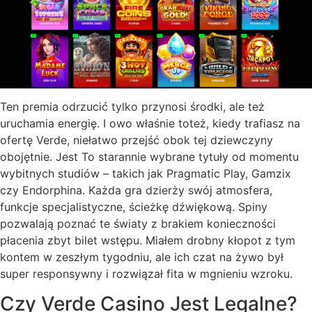
Ten premia odrzucić tylko przynosi środki, ale też
uruchamia energię. I owo właśnie toteż, kiedy trafiasz na
ofertę Verde, niełatwo przejść obok tej dziewczyny
obojętnie. Jest To starannie wybrane tytuły od momentu
wybitnych studiów – takich jak Pragmatic Play, Gamzix
czy Endorphina. Każda gra dzierży swój atmosfera,
funkcje specjalistyczne, ścieżkę dźwiękową. Spiny
pozwalają poznać te światy z brakiem konieczności
płacenia zbyt bilet wstępu. Miałem drobny kłopot z tym
kontem w zeszłym tygodniu, ale ich czat na żywo był
super responsywny i rozwiązał fita w mgnieniu wzroku.
Czy Verde Casino Jest Legalne?