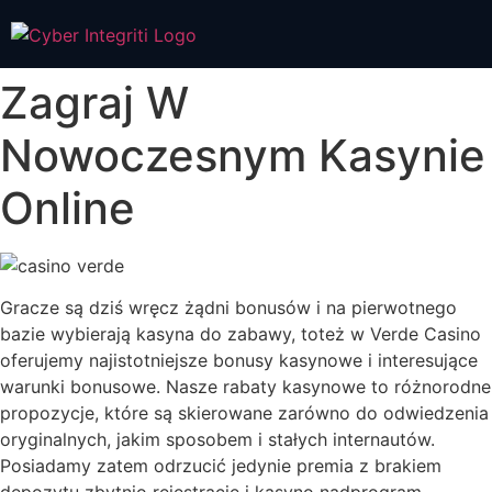
Zagraj W
Nowoczesnym Kasynie
Online
Gracze są dziś wręcz żądni bonusów i na pierwotnego
bazie wybierają kasyna do zabawy, toteż w Verde Casino
oferujemy najistotniejsze bonusy kasynowe i interesujące
warunki bonusowe. Nasze rabaty kasynowe to różnorodne
propozycje, które są skierowane zarówno do odwiedzenia
oryginalnych, jakim sposobem i stałych internautów.
Posiadamy zatem odrzucić jedynie premia z brakiem