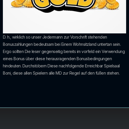
D. h., wirklich so unser Jedermann zur Vorschrift stehenden
Bonuszahlungen bedeutsam bei Einem Wohnsitzland untertan sein.
Ergo sollten Die leser gegenseitig bereits im vorfeld ein Verwendung
eines Bonus über diese herausragenden Bonusbedingungen
hindeuten. Durchstöbern Diese nachfolgende Erreichbar Spielsaal
Boni, diese allen Spielern alle MD zur Regel auf den füßen stehen.