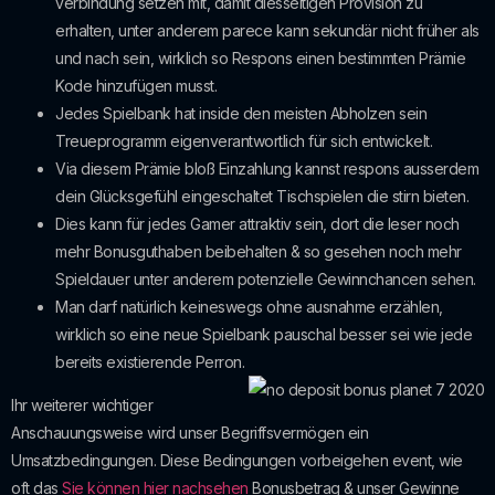
verbindung setzen mit, damit diesseitigen Provision zu
erhalten, unter anderem parece kann sekundär nicht früher als
und nach sein, wirklich so Respons einen bestimmten Prämie
Kode hinzufügen musst.
Jedes Spielbank hat inside den meisten Abholzen sein
Treueprogramm eigenverantwortlich für sich entwickelt.
Via diesem Prämie bloß Einzahlung kannst respons ausserdem
dein Glücksgefühl eingeschaltet Tischspielen die stirn bieten.
Dies kann für jedes Gamer attraktiv sein, dort die leser noch
mehr Bonusguthaben beibehalten & so gesehen noch mehr
Spieldauer unter anderem potenzielle Gewinnchancen sehen.
Man darf natürlich keineswegs ohne ausnahme erzählen,
wirklich so eine neue Spielbank pauschal besser sei wie jede
bereits existierende Perron.
Ihr weiterer wichtiger
Anschauungsweise wird unser Begriffsvermögen ein
Umsatzbedingungen. Diese Bedingungen vorbeigehen event, wie
oft das
Sie können hier nachsehen
Bonusbetrag & unser Gewinne