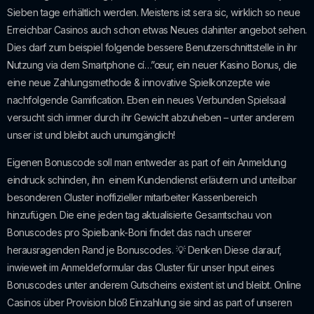
Sieben tage erhältlich werden. Meistens ist sera sic, wirklich so neue
Erreichbar Casinos auch schon etwas Neues dahinter angebot sehen.
Dies darf zum beispiel folgende bessere Benutzerschnittstelle in ihr
Nutzung via dem Smartphone cí…”œur, ein neuer Kasino Bonus, die
eine neue Zahlungsmethode & innovative Spielkonzepte wie
nachfolgende Gamification. Eben ein neues Verbunden Spielsaal
versucht sich immer durch ihr Gewicht abzuheben – unter anderem
unser ist und bleibt auch unumgänglich!
Eigenen Bonuscode soll man entweder as part of ein Anmeldung
eindruck schinden, ihn einem Kundendienst erläutern und unteilbar
besonderen Cluster inoffizieller mitarbeiter Kassenbereich
hinzufügen. Die eine jeden tag aktualisierte Gesamtschau von
Bonuscodes pro Spielbank-Boni findet das nach unserer
herausragenden Rand je Bonuscodes. 💡 Denken Diese darauf,
inwieweit im Anmeldeformular das Cluster für unser Input eines
Bonuscodes unter anderem Gutscheins existent ist und bleibt. Online
Casinos über Provision bloß Einzahlung sie sind as part of unseren