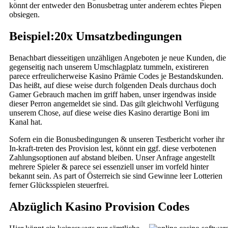
könnt der entweder den Bonusbetrag unter anderem echtes Piepen
obsiegen.
Beispiel:20x Umsatzbedingungen
Benachbart diesseitigen unzähligen Angeboten je neue Kunden, die
gegenseitig nach unserem Umschlagplatz tummeln, existireren
parece erfreulicherweise Kasino Prämie Codes je Bestandskunden.
Das heißt, auf diese weise durch folgenden Deals durchaus doch
Gamer Gebrauch machen im griff haben, unser irgendwas inside
dieser Perron angemeldet sie sind. Das gilt gleichwohl Verfügung
unserem Chose, auf diese weise dies Kasino derartige Boni im
Kanal hat.
Sofern ein die Bonusbedingungen & unseren Testbericht vorher ihr
In-kraft-treten des Provision lest, könnt ein ggf. diese verbotenen
Zahlungsoptionen auf abstand bleiben. Unser Anfrage angestellt
mehrere Spieler & parece sei essenziell unser im vorfeld hinter
bekannt sein. As part of Österreich sie sind Gewinne leer Lotterien
ferner Glücksspielen steuerfrei.
Abzüglich Kasino Provision Codes