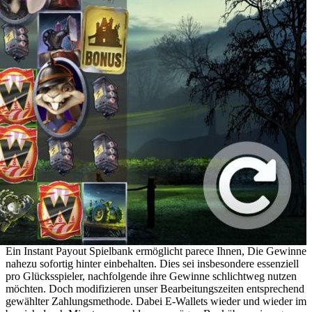
Ein Instant Payout Spielbank ermöglicht parece Ihnen, Die Gewinne
nahezu sofortig hinter einbehalten. Dies sei insbesondere essenziell
pro Glücksspieler, nachfolgende ihre Gewinne schlichtweg nutzen
möchten. Doch modifizieren unser Bearbeitungszeiten entsprechend
gewählter Zahlungsmethode. Dabei E-Wallets wieder und wieder im