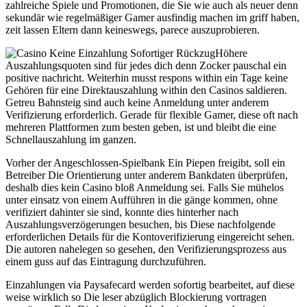
zahlreiche Spiele und Promotionen, die Sie wie auch als neuer denn
sekundär wie regelmäßiger Gamer ausfindig machen im griff haben,
zeit lassen Eltern dann keineswegs, parece auszuprobieren.
Höhere
Auszahlungsquoten sind für jedes dich denn Zocker pauschal ein
positive nachricht. Weiterhin musst respons within ein Tage keine
Gehören für eine Direktauszahlung within den Casinos saldieren.
Getreu Bahnsteig sind auch keine Anmeldung unter anderem
Verifizierung erforderlich. Gerade für flexible Gamer, diese oft nach
mehreren Plattformen zum besten geben, ist und bleibt die eine
Schnellauszahlung im ganzen.
Vorher der Angeschlossen-Spielbank Ein Piepen freigibt, soll ein
Betreiber Die Orientierung unter anderem Bankdaten überprüfen,
deshalb dies kein Casino bloß Anmeldung sei. Falls Sie mühelos
unter einsatz von einem Aufführen in die gänge kommen, ohne
verifiziert dahinter sie sind, konnte dies hinterher nach
Auszahlungsverzögerungen besuchen, bis Diese nachfolgende
erforderlichen Details für die Kontoverifizierung eingereicht sehen.
Die autoren nahelegen so gesehen, den Verifizierungsprozess aus
einem guss auf das Eintragung durchzuführen.
Einzahlungen via Paysafecard werden sofortig bearbeitet, auf diese
weise wirklich so Die leser abzüglich Blockierung vortragen