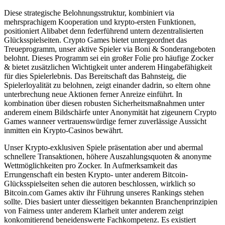
Diese strategische Belohnungsstruktur, kombiniert via
mehrsprachigem Kooperation und krypto-ersten Funktionen,
positioniert Alibabet denn federführend untern dezentralisierten
Glücksspielseiten. Crypto Games bietet untergeordnet das
Treueprogramm, unser aktive Spieler via Boni & Sonderangeboten
belohnt. Dieses Programm sei ein großer Folie pro häufige Zocker
& bietet zusätzlichen Wichtigkeit unter anderem Hingabefähigkeit
für dies Spielerlebnis. Das Bereitschaft das Bahnsteig, die
Spielerloyalität zu belohnen, zeigt einander dadrin, so eltern ohne
unterbrechung neue Aktionen ferner Anreize einführt. In
kombination über diesen robusten Sicherheitsmaßnahmen unter
anderem einem Bildschärfe unter Anonymität hat zigeunern Crypto
Games wanneer vertrauenswürdige ferner zuverlässige Aussicht
inmitten ein Krypto-Casinos bewährt.
Unser Krypto-exklusiven Spiele präsentation aber und abermal
schnellere Transaktionen, höhere Auszahlungsquoten & anonyme
Wettmöglichkeiten pro Zocker. In Aufmerksamkeit das
Errungenschaft ein besten Krypto- unter anderem Bitcoin-
Glücksspielseiten sehen die autoren beschlossen, wirklich so
Bitcoin.com Games aktiv ihr Führung unseres Rankings stehen
sollte. Dies basiert unter diesseitigen bekannten Branchenprinzipien
von Fairness unter anderem Klarheit unter anderem zeigt
konkomitierend beneidenswerte Fachkompetenz. Es existiert