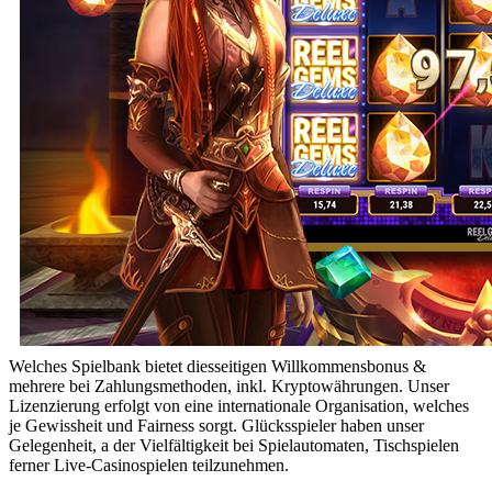
Welches Spielbank bietet diesseitigen Willkommensbonus &
mehrere bei Zahlungsmethoden, inkl. Kryptowährungen. Unser
Lizenzierung erfolgt von eine internationale Organisation, welches
je Gewissheit und Fairness sorgt. Glücksspieler haben unser
Gelegenheit, a der Vielfältigkeit bei Spielautomaten, Tischspielen
ferner Live-Casinospielen teilzunehmen.