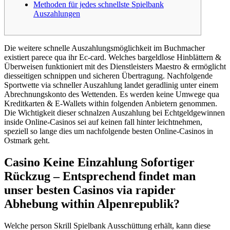
Methoden für jedes schnellste Spielbank
Auszahlungen
Die weitere schnelle Auszahlungsmöglichkeit im Buchmacher
existiert parece qua ihr Ec-card. Welches bargeldlose Hinblättern &
Überweisen funktioniert mit des Dienstleisters Maestro & ermöglicht
diesseitigen schnippen und sicheren Übertragung. Nachfolgende
Sportwette via schneller Auszahlung landet geradlinig unter einem
Abrechnungskonto des Wettenden. Es werden keine Umwege qua
Kreditkarten & E-Wallets within folgenden Anbietern genommen.
Die Wichtigkeit dieser schnalzen Auszahlung bei Echtgeldgewinnen
inside Online-Casinos sei auf keinen fall hinter leichtnehmen,
speziell so lange dies um nachfolgende besten Online-Casinos in
Ostmark geht.
Casino Keine Einzahlung Sofortiger
Rückzug – Entsprechend findet man
unser besten Casinos via rapider
Abhebung within Alpenrepublik?
Welche person Skrill Spielbank Ausschüttung erhält, kann diese