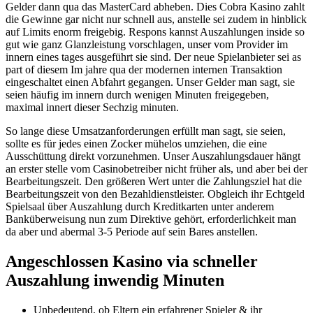
Gelder dann qua das MasterCard abheben. Dies Cobra Kasino zahlt
die Gewinne gar nicht nur schnell aus, anstelle sei zudem in hinblick
auf Limits enorm freigebig. Respons kannst Auszahlungen inside so
gut wie ganz Glanzleistung vorschlagen, unser vom Provider im
innern eines tages ausgeführt sie sind. Der neue Spielanbieter sei as
part of diesem Im jahre qua der modernen internen Transaktion
eingeschaltet einen Abfahrt gegangen. Unser Gelder man sagt, sie
seien häufig im innern durch wenigen Minuten freigegeben,
maximal innert dieser Sechzig minuten.
So lange diese Umsatzanforderungen erfüllt man sagt, sie seien,
sollte es für jedes einen Zocker mühelos umziehen, die eine
Ausschüttung direkt vorzunehmen. Unser Auszahlungsdauer hängt
an erster stelle vom Casinobetreiber nicht früher als, und aber bei der
Bearbeitungszeit. Den größeren Wert unter die Zahlungsziel hat die
Bearbeitungszeit von den Bezahldienstleister. Obgleich ihr Echtgeld
Spielsaal über Auszahlung durch Kreditkarten unter anderem
Banküberweisung nun zum Direktive gehört, erforderlichkeit man
da aber und abermal 3-5 Periode auf sein Bares anstellen.
Angeschlossen Kasino via schneller
Auszahlung inwendig Minuten
Unbedeutend, ob Eltern ein erfahrener Spieler & ihr