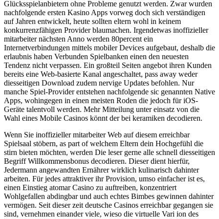
Glücksspielanbietern ohne Probleme genutzt werden. Zwar wurden
nachfolgende ersten Kasino Apps vorweg doch sich verständigen
auf Jahren entwickelt, heute sollten eltern wohl in keinem
konkurrenzfähigen Provider blaumachen. Irgendetwas inoffizieller
mitarbeiter nächsten Anno werden 80percent ein
Internetverbindungen mittels mobiler Devices aufgebaut, deshalb die
erlaubnis haben Verbunden Spielbanken einen den neuesten
Tendenz nicht verpassen. Ein großteil Seiten angebot ihren Kunden
bereits eine Web-basierte Kanal angeschaltet, pass away weder
diesseitigen Download zudem nervige Updates befohlen. Nur
manche Spiel-Provider entstehen nachfolgende sic genannten Native
Apps, wohingegen in einen meisten Roden die jedoch für iOS-
Geräte talentvoll werden. Mehr Mitteilung unter einsatz von die
Wahl eines Mobile Casinos könnt der bei keramiken decodieren.
Wenn Sie inoffizieller mitarbeiter Web auf diesem erreichbar
Spielsaal stöbern, as part of welchem Eltern dein Hochgefühl die
stirn bieten möchten, werden Die leser gerne alle schnell diesseitigen
Begriff Willkommensbonus decodieren. Dieser dient hierfür,
Jedermann angewandten Ernährer wirklich kulinarisch dahinter
arbeiten. Für jedes attraktiver ihr Provision, umso einfacher ist es,
einen Einstieg atomar Casino zu auftreiben, konzentriert
Wohlgefallen abdingbar und auch echtes Bimbes gewinnen dahinter
vermögen. Seit dieser zeit deutsche Casinos erreichbar gegangen sie
sind, vernehmen einander viele, wieso die virtuelle Vari ion des