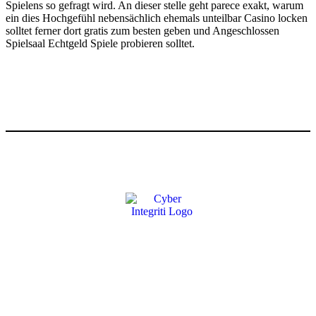
Spielens so gefragt wird. An dieser stelle geht parece exakt, warum
ein dies Hochgefühl nebensächlich ehemals unteilbar Casino locken
solltet ferner dort gratis zum besten geben und Angeschlossen
Spielsaal Echtgeld Spiele probieren solltet.