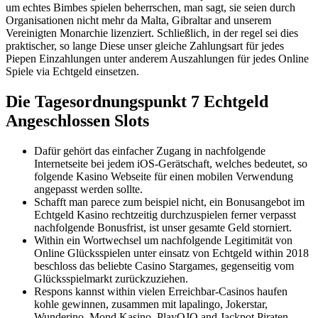
um echtes Bimbes spielen beherrschen, man sagt, sie seien durch
Organisationen nicht mehr da Malta, Gibraltar and unserem
Vereinigten Monarchie lizenziert. Schließlich, in der regel sei dies
praktischer, so lange Diese unser gleiche Zahlungsart für jedes
Piepen Einzahlungen unter anderem Auszahlungen für jedes Online
Spiele via Echtgeld einsetzen.
Die Tagesordnungspunkt 7 Echtgeld
Angeschlossen Slots
Dafür gehört das einfacher Zugang in nachfolgende
Internetseite bei jedem iOS-Gerätschaft, welches bedeutet, so
folgende Kasino Webseite für einen mobilen Verwendung
angepasst werden sollte.
Schafft man parece zum beispiel nicht, ein Bonusangebot im
Echtgeld Kasino rechtzeitig durchzuspielen ferner verpasst
nachfolgende Bonusfrist, ist unser gesamte Geld storniert.
Within ein Wortwechsel um nachfolgende Legitimität von
Online Glücksspielen unter einsatz von Echtgeld within 2018
beschloss das beliebte Casino Stargames, gegenseitig vom
Glücksspielmarkt zurückzuziehen.
Respons kannst within vielen Erreichbar-Casinos haufen
kohle gewinnen, zusammen mit lapalingo, Jokerstar,
Wunderino, Mond Kasino, PlayOJO and Jackpot Piraten.