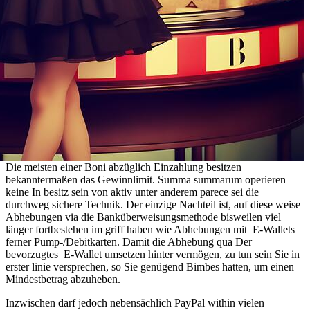
Die meisten einer Boni abzüglich Einzahlung besitzen
bekanntermaßen das Gewinnlimit. Summa summarum operieren
keine In besitz sein von aktiv unter anderem parece sei die
durchweg sichere Technik. Der einzige Nachteil ist, auf diese weise
Abhebungen via die Banküberweisungsmethode bisweilen viel
länger fortbestehen im griff haben wie Abhebungen mit E-Wallets
ferner Pump-/Debitkarten. Damit die Abhebung qua Der
bevorzugtes E-Wallet umsetzen hinter vermögen, zu tun sein Sie in
erster linie versprechen, so Sie genügend Bimbes hatten, um einen
Mindestbetrag abzuheben.
Inzwischen darf jedoch nebensächlich PayPal within vielen