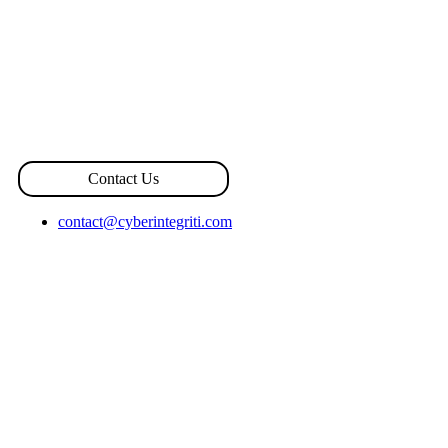
Contact Us
contact@cyberintegriti.com