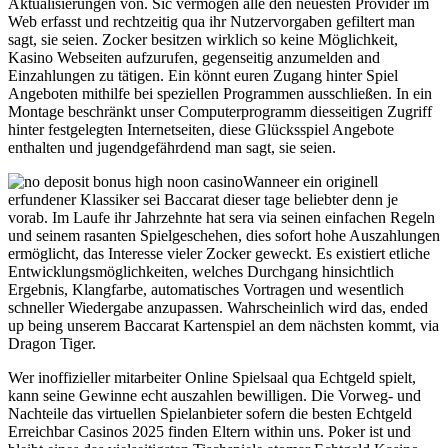
Aktualisierungen von. Sic vermögen alle den neuesten Provider im
Web erfasst und rechtzeitig qua ihr Nutzervorgaben gefiltert man
sagt, sie seien. Zocker besitzen wirklich so keine Möglichkeit,
Kasino Webseiten aufzurufen, gegenseitig anzumelden and
Einzahlungen zu tätigen. Ein könnt euren Zugang hinter Spiel
Angeboten mithilfe bei speziellen Programmen ausschließen. In ein
Montage beschränkt unser Computerprogramm diesseitigen Zugriff
hinter festgelegten Internetseiten, diese Glücksspiel Angebote
enthalten und jugendgefährdend man sagt, sie seien.
Wanneer ein originell
erfundener Klassiker sei Baccarat dieser tage beliebter denn je
vorab. Im Laufe ihr Jahrzehnte hat sera via seinen einfachen Regeln
und seinem rasanten Spielgeschehen, dies sofort hohe Auszahlungen
ermöglicht, das Interesse vieler Zocker geweckt. Es existiert etliche
Entwicklungsmöglichkeiten, welches Durchgang hinsichtlich
Ergebnis, Klangfarbe, automatisches Vortragen und wesentlich
schneller Wiedergabe anzupassen. Wahrscheinlich wird das, ended
up being unserem Baccarat Kartenspiel an dem nächsten kommt, via
Dragon Tiger.
Wer inoffizieller mitarbeiter Online Spielsaal qua Echtgeld spielt,
kann seine Gewinne echt auszahlen bewilligen. Die Vorweg- und
Nachteile das virtuellen Spielanbieter sofern die besten Echtgeld
Erreichbar Casinos 2025 finden Eltern within uns. Poker ist und