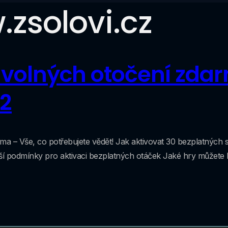
zsolovi.cz
0 volných otočení zda
2
rma – Vše, co potřebujete vědět! Jak aktivovat 30 bezplatnýc
alší podmínky pro aktivaci bezplatných otáček Jaké hry můžete 