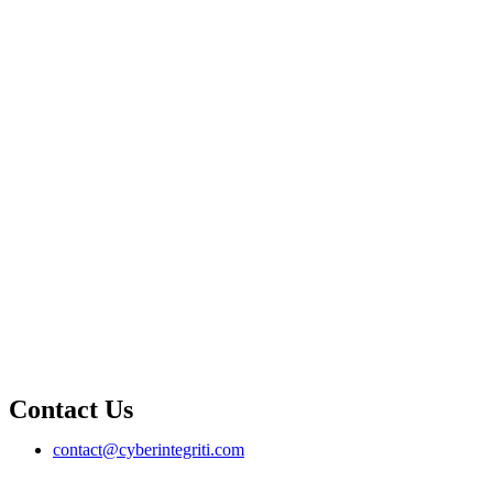
Contact Us
contact@cyberintegriti.com