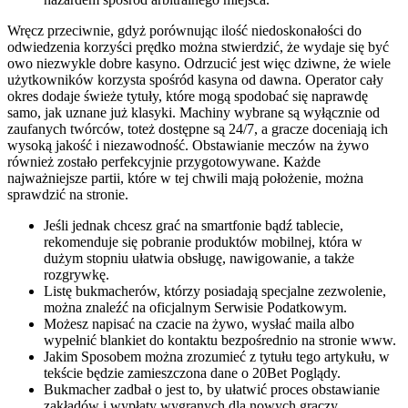
Wręcz przeciwnie, gdyż porównując ilość niedoskonałości do
odwiedzenia korzyści prędko można stwierdzić, że wydaje się być
owo niezwykle dobre kasyno. Odrzucić jest więc dziwne, że wiele
użytkowników korzysta spośród kasyna od dawna. Operator cały
okres dodaje świeże tytuły, które mogą spodobać się naprawdę
samo, jak uznane już klasyki. Machiny wybrane są wyłącznie od
zaufanych twórców, toteż dostępne są 24/7, a gracze doceniają ich
wysoką jakość i niezawodność. Obstawianie meczów na żywo
również zostało perfekcyjnie przygotowywane. Każde
najważniejsze partii, które w tej chwili mają położenie, można
sprawdzić na stronie.
Jeśli jednak chcesz grać na smartfonie bądź tablecie,
rekomenduje się pobranie produktów mobilnej, która w
dużym stopniu ułatwia obsługę, nawigowanie, a także
rozgrywkę.
Listę bukmacherów, którzy posiadają specjalne zezwolenie,
można znaleźć na oficjalnym Serwisie Podatkowym.
Możesz napisać na czacie na żywo, wysłać maila albo
wypełnić blankiet do kontaktu bezpośrednio na stronie www.
Jakim Sposobem można zrozumieć z tytułu tego artykułu, w
tekście będzie zamieszczona dane o 20Bet Poglądy.
Bukmacher zadbał o jest to, by ułatwić proces obstawianie
zakładów i wypłaty wygranych dla nowych graczy.