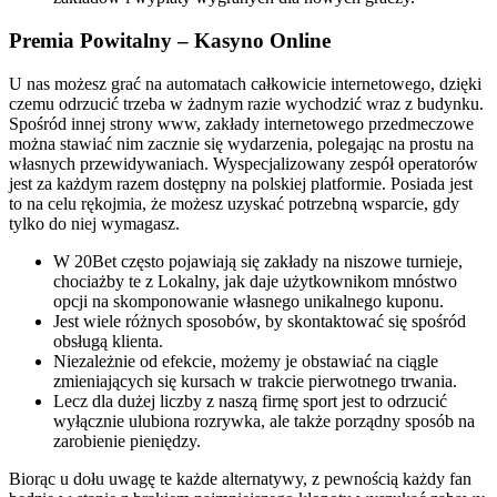
Premia Powitalny – Kasyno Online
U nas możesz grać na automatach całkowicie internetowego, dzięki
czemu odrzucić trzeba w żadnym razie wychodzić wraz z budynku.
Spośród innej strony www, zakłady internetowego przedmeczowe
można stawiać nim zacznie się wydarzenia, polegając na prostu na
własnych przewidywaniach. Wyspecjalizowany zespół operatorów
jest za każdym razem dostępny na polskiej platformie. Posiada jest
to na celu rękojmia, że możesz uzyskać potrzebną wsparcie, gdy
tylko do niej wymagasz.
W 20Bet często pojawiają się zakłady na niszowe turnieje,
chociażby te z Lokalny, jak daje użytkownikom mnóstwo
opcji na skomponowanie własnego unikalnego kuponu.
Jest wiele różnych sposobów, by skontaktować się spośród
obsługą klienta.
Niezależnie od efekcie, możemy je obstawiać na ciągle
zmieniających się kursach w trakcie pierwotnego trwania.
Lecz dla dużej liczby z naszą firmę sport jest to odrzucić
wyłącznie ulubiona rozrywka, ale także porządny sposób na
zarobienie pieniędzy.
Biorąc u dołu uwagę te każde alternatywy, z pewnością każdy fan