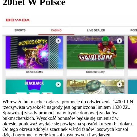
20bet W Polsce
Wbrew że bukmacher ogłasza promocję do odwiedzenia 1400 PLN,
rzeczywista wysokość nagrody jest ograniczona limitem 1820 ZŁ.
Sprawdzaj zasady promocji na witrynie domowej zakładów
bukmacherskich. Wysokość bonusów będzie się zmieniać w
okresie, ponieważ wydaje się powiązana spośród kursem € i dolara.
Od tego okresu zdobyła szacunek wśród fanów losowych konsol
dzięki ogromnej ofercie konsol kasynowych i wydarzeń