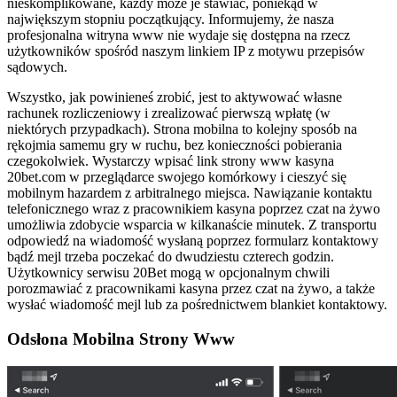
nieskomplikowane, każdy może je stawiać, poniekąd w
największym stopniu początkujący. Informujemy, że nasza
profesjonalna witryna www nie wydaje się dostępna na rzecz
użytkowników spośród naszym linkiem IP z motywu przepisów
sądowych.
Wszystko, jak powinieneś zrobić, jest to aktywować własne
rachunek rozliczeniowy i zrealizować pierwszą wpłatę (w
niektórych przypadkach). Strona mobilna to kolejny sposób na
rękojmia samemu gry w ruchu, bez konieczności pobierania
czegokolwiek. Wystarczy wpisać link strony www kasyna
20bet.com w przeglądarce swojego komórkowy i cieszyć się
mobilnym hazardem z arbitralnego miejsca. Nawiązanie kontaktu
telefonicznego wraz z pracownikiem kasyna poprzez czat na żywo
umożliwia zdobycie wsparcia w kilkanaście minutek. Z transportu
odpowiedź na wiadomość wysłaną poprzez formularz kontaktowy
bądź mejl trzeba poczekać do dwudziestu czterech godzin.
Użytkownicy serwisu 20Bet mogą w opcjonalnym chwili
porozmawiać z pracownikami kasyna przez czat na żywo, a także
wysłać wiadomość mejl lub za pośrednictwem blankiet kontaktowy.
Odsłona Mobilna Strony Www