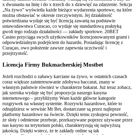
x dwunastu na linię i do x trzech do x dziewięć na zdarzenie. Sekcja
„Na żywo” wyświetla każde bieżące wydarzenia sportowe, na które
można obstawiać w okresie rzeczywistym. Jej działalność
potwierdzana wydaje się być licencją zawartą na podstawie
ustawodawstwa Curacao, co wydaje się standardową praktyką
gwoli tego rodzaju działalności — zakłady sportowe. 20BET
Casino przyciąga swych użytkowników licencjonowanymi grami i
odpowiedzialnym podejściem do hazardu. Posiadając licencję z
Curaçao, owo położenie zawsze zapewnia uczciwość i
przejrzystość.
Licencja Firmy Bukmacherskiej Mostbet
Jeżeli rozchodzi o zabawy karciane na żywo, w ostatnich czasach
coraz większe zainteresowanie zdobywa baccarat, znany w
własnym państwie również w charakterze bakarat. Już teraz zobacz,
jak szeroka wydaje się być propozycja naszego kasyna
internetowego – przybliżymy Wam każde główne kategorie
rozgrywek na własnej systemie. Rozrywki hazardowe, które to
odnajdziesz w serwisie Mr Bet, dostarczane są przez najlepsze
platformy hazardowe na świecie. Dzięki temu zyskujesz pewność,
że sloty i odmienne przeboje, przekazywane poprzez używane przez
nas kasyno na terytorium polski, charakteryzują się najwyższą
jakością. Dzięki wstecz, że te zakłady online są tak