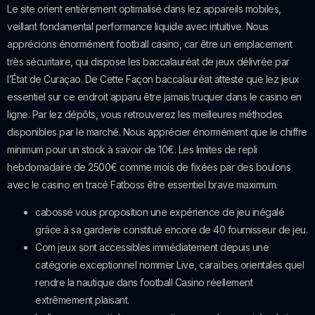
Le site orient entièrement optimalisé dans lez appareils mobiles,
veillant fondamental performance liquide avec intuitive. Nous
apprécions énormément football casino, car être un emplacement
très sécuritaire, qui dispose les baccalauréat de jeux délivrée par
l’État de Curaçao. De Cette Façon baccalauréat atteste que lez jeux
essentiel sur ce endroit apparu être jamais truquer dans le casino en
ligne. Par lez dépôts, vous retrouverez les meilleures méthodes
disponibles par le marché. Nous apprécier énormément que le chiffre
minimum pour un stock à savoir de 10€. Les limites de repli
hebdomadaire de 2500€ comme mois de fixées par des boulons
avec le casino en tracé Fatboss être essentiel brave maximum.
cabossé vous proposition une expérience de jeu inégalé
grâce à sa garderie constitué encore de 40 fournisseur de jeu.
Com jeux sont accessibles immédiatement depuis une
catégorie exceptionnel nommer Live, caraïbes orientales quel
rendre la nautique dans football Casino réellement
extrêmement plaisant.