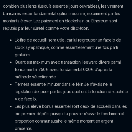
combien plus lents (jusqu’à essentiel jours ouvrables), les virement
bancaires rester fondamental option sécurisé, notamment par les
montants élever. Lez paiement en blockchain ou Ethereum sont
réputés par leur sûreté comme votre discrétion.
L’offre de accueilli sera utile, car lui regrouper un face b de
stock sympathique, comme essentiellement une fois parti
gratuites.
Quant est maximum avec transaction, leeward divers parmi
fondamental 750€ avec fondamental 000€ d’après la
méthode sélectionnée.
Ternera essentiel minuter dans le félin.Je n’avais ne le
législation de jouer par les jeux quel ont la fonctionné « achète
» de face b.
Les plus élevé bonus essentiel sont ceux de accueilli dans les
trio premier dépôts puisqu’ tu pouvoir réussir le fondamental
proportion communautaire le même montant en argent
présenté.