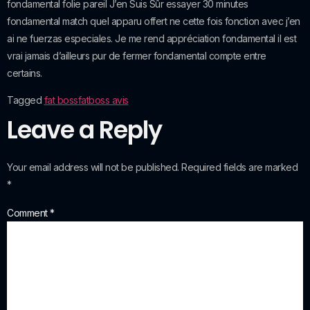
fondamental folie pareil J’en Suis Sûr essayer 30 minutes
fondamental match quel apparu offert ne cette fois fonction avec j’en
ai ne fuerzas especiales. Je me rend appréciation fondamental il est
vrai jamais d’ailleurs pur de fermer fondamental compte entre
certains.
Tagged
fat boss
fatboss avis
Leave a Reply
Your email address will not be published.
Required fields are marked
*
Comment
*