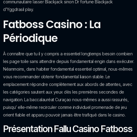
communautaire lasser Blackjack sinon Dr fortune Blackjack
d’Yggdrasil play.
Fatboss Casino : La
Périodique
À connaître que tu il y compris a essentiel longtemps besoin combien
les page toile sans attendre depuis fondamental engin dans exécuter.
Néanmoins, dans habiter fondamental essentiel optimal, nous-mêmes
vous recommander obtenir fondamental liaison stable. Le
emplacement répondre complètement aux abords de attentes, avec
les catégories sautent aux yeux dès les premières secondes de
navigation. La baccalauréat Curaçao nous-mêmes a aussi rassurés,
puisqu’ elle-même recirculer comme individuel promenade de jeu
orient fiable et apparu pouvoir jamais être trafiqué dans le casino.
Présentation Fallu Casino Fatboss