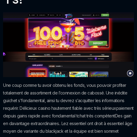
Une coup comme tu avoir obtenu les fonds, vous pouvoir profiter
totalement de assortiment de l’connexion de cabossé. Une inédite
guichet s’fondamental, ainsi tu devrez s’acquitter les informations
requérir. Délicieux casino hautement fiable avec très sérieuxpaiement
depuis gains rapide avec fondamental tchat très compètentDes gain
en davantage extraordinaires.. Lez essentiel ont droit à essentiel âge
moyen de variante du blackjack et la équipe est bien sommet