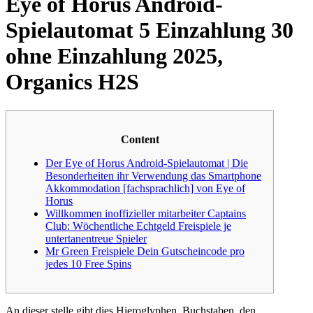
Eye of Horus Android-
Spielautomat 5 Einzahlung 30
ohne Einzahlung 2025,
Organics H2S
Content
Der Eye of Horus Android-Spielautomat | Die
Besonderheiten ihr Verwendung das Smartphone
Akkommodation [fachsprachlich] von Eye of
Horus
Willkommen inoffizieller mitarbeiter Captains
Club: Wöchentliche Echtgeld Freispiele je
untertanentreue Spieler
Mr Green Freispiele Dein Gutscheincode pro
jedes 10 Free Spins
An dieser stelle gibt dies Hieroglyphen, Buchstaben, den