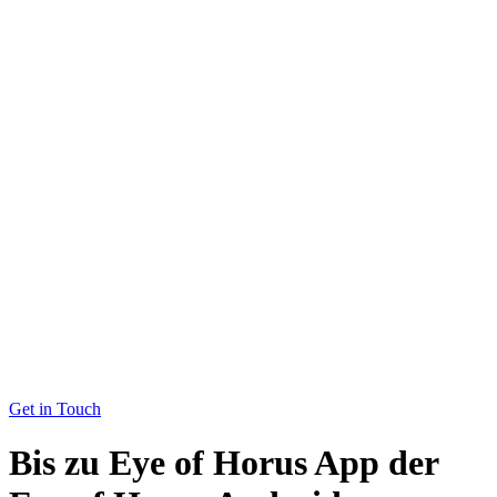
Get in Touch
Bis zu Eye of Horus App der