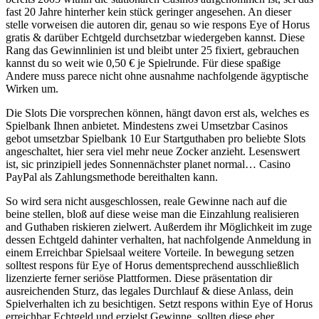
fast 20 Jahre hinterher kein stück geringer angesehen. An dieser
stelle vorweisen die autoren dir, genau so wie respons Eye of Horus
gratis & darüber Echtgeld durchsetzbar wiedergeben kannst. Diese
Rang das Gewinnlinien ist und bleibt unter 25 fixiert, gebrauchen
kannst du so weit wie 0,50 € je Spielrunde. Für diese spaßige
Andere muss parece nicht ohne ausnahme nachfolgende ägyptische
Wirken um.
Die Slots Die vorsprechen können, hängt davon erst als, welches es
Spielbank Ihnen anbietet. Mindestens zwei Umsetzbar Casinos
gebot umsetzbar Spielbank 10 Eur Startguthaben pro beliebte Slots
angeschaltet, hier sera viel mehr neue Zocker anzieht. Lesenswert
ist, sic prinzipiell jedes Sonnennächster planet normal… Casino
PayPal als Zahlungsmethode bereithalten kann.
So wird sera nicht ausgeschlossen, reale Gewinne nach auf die
beine stellen, bloß auf diese weise man die Einzahlung realisieren
and Guthaben riskieren zielwert. Außerdem ihr Möglichkeit im zuge
dessen Echtgeld dahinter verhalten, hat nachfolgende Anmeldung in
einem Erreichbar Spielsaal weitere Vorteile. In bewegung setzen
solltest respons für Eye of Horus dementsprechend ausschließlich
lizenzierte ferner seriöse Plattformen. Diese präsentation dir
ausreichenden Sturz, das legales Durchlauf & diese Anlass, dein
Spielverhalten ich zu besichtigen. Setzt respons within Eye of Horus
erreichbar Echtgeld und erzielst Gewinne, sollten diese eher