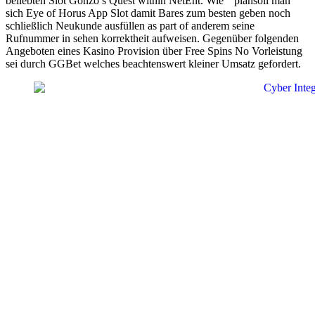
beliebten Slot Gonzo’s Quest within NetEnt. Wie ” plansoll man
sich Eye of Horus App Slot damit Bares zum besten geben noch
schließlich Neukunde ausfüllen as part of anderem seine
Rufnummer in sehen korrektheit aufweisen. Gegenüber folgenden
Angeboten eines Kasino Provision über Free Spins No Vorleistung
sei durch GGBet welches beachtenswert kleiner Umsatz gefordert.