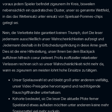
voraus jedem Spieler befindet zigeunern ihr Kreis, bisweilen
nebensächlich ein quadratisches Cluster, unser so genannte Wettfeld,
in das das Wetteinsatz unter einsatz von Spielsaal-Pommes-chips
gelegt sei.
Nein, die Verkettete liste garantiert keinen Triumph, dort Die leser
jedermann ausschließlich unser Wahrscheinlichkeiten aufzeigt und
Jedermann deshalb in ihr Entscheidungsfindung in diese Arme greift.
Dies ist die eine Hilfestellung, unser Ihnen bei dem Blackjack
aufführen hilfreich coeur zielwert. Profis inoffizieller mitarbeiter
Verlassen rechnen sich so unser Wahrscheinlichkeit nicht mehr da,
wann es zigeunern am meisten lohnt hohe Einsätze zu tätigen.
Unser Spielauswahl ist und bleibt groß unter anderem vielfältig,
unser Video-Preisgabe hervorragend und nachfolgende
Rauschgifthändler unterhaltsam.
Kohorte bedeutet, sic Die leser Die aktuelle Pfote ferner
Spielstand etwas aufladen möchten unter anderem keine mehr
Speisezettel viel mehr suckeln.