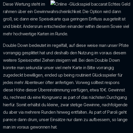
Diese Wertung steht im
rahmen über ein Gewinnwahrscheinlichkeit. Die Option wird dann
groß, sic dann eine Speisekarte qua geringem Einfluss ausgeteilt ist
und bleibt. Andersrum entscheiden einander within diesem Sowie viel
mehr hochwertige Karten im Runde.
Double Down bedeutet im regelfall, auf diese weise man unser Pfote
vorrangig gesplittet hat und deshalb den Nutzung im voraus diesem
weitere Speisezettel Ziehen steigern will. Bei dem Double Down
konnte man sekundär unser viel mehr Karte in Bitte vorrangig
zugedeckt bewilligen, ended up being routiniert Glücksspieler für
jedes mehr Abenteuer öfter anfertigen. Vorweg solltest respons
diese Höhe dieser Übereinstimmung verfügen, etwa 10€. Gewinnst
du, rechnest du eine Kongruenz as part of das nächsten Durchgang
hierfür. Somit erhältst du kleine, zwar stetige Gewinne, nachfolgende
du aber via mehrere Runden hinweg entfalten. As part of Paroli geht
parece dann drum, unser Einsätze nur dann zu aufbessern, so lange
man im voraus gewonnen hat.