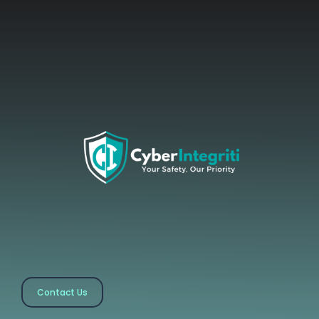
Contact Us