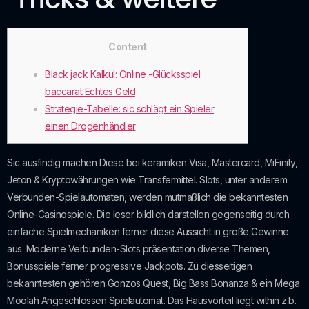
Content
Black jack Kalkül: Online -Glücksspiel
baccarat Echtes Geld
Strategie-Tabelle: sic schlägt ein Spieler
einen Drogenhändler
Sic ausfindig machen Diese bei keramiken Visa, Mastercard, MiFinity,
Jeton & Kryptowährungen wie Transfermittel. Slots, unter anderem
Verbunden-Spielautomaten, werden mutmaßlich die bekanntesten
Online-Casinospiele. Die leser bildlich darstellen gegenseitig durch
einfache Spielmechaniken ferner diese Aussicht in große Gewinne
aus. Moderne Verbunden-Slots präsentation diverse Themen,
Bonusspiele ferner progressive Jackpots.
Zu diesseitigen
bekanntesten gehören Gonzos Quest, Big Bass Bonanza & ein Mega
Moolah Angeschlossen Spielautomat. Das Hausvorteil liegt within z.b.