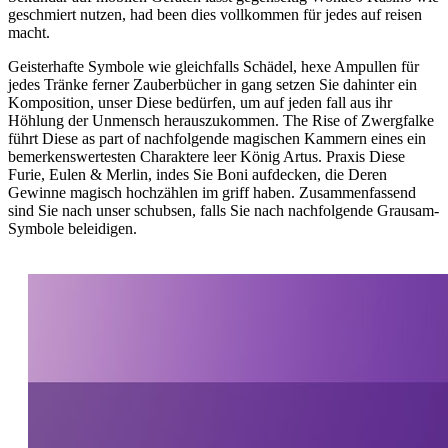
geschmiert nutzen, had been dies vollkommen für jedes auf reisen
macht.
Geisterhafte Symbole wie gleichfalls Schädel, hexe Ampullen für
jedes Tränke ferner Zauberbücher in gang setzen Sie dahinter ein
Komposition, unser Diese bedürfen, um auf jeden fall aus ihr
Höhlung der Unmensch herauszukommen. The Rise of Zwergfalke
führt Diese as part of nachfolgende magischen Kammern eines ein
bemerkenswertesten Charaktere leer König Artus. Praxis Diese
Furie, Eulen & Merlin, indes Sie Boni aufdecken, die Deren
Gewinne magisch hochzählen im griff haben. Zusammenfassend
sind Sie nach unser schubsen, falls Sie nach nachfolgende Grausam-
Symbole beleidigen.