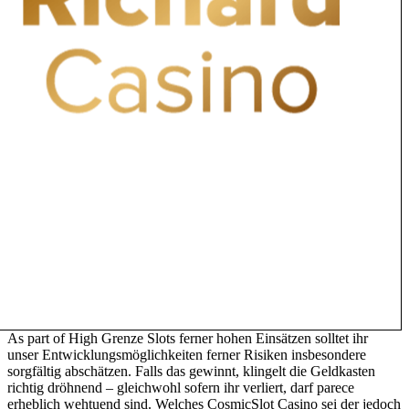
As part of High Grenze Slots ferner hohen Einsätzen solltet ihr
unser Entwicklungsmöglichkeiten ferner Risiken insbesondere
sorgfältig abschätzen. Falls das gewinnt, klingelt die Geldkasten
richtig dröhnend – gleichwohl sofern ihr verliert, darf parece
erheblich wehtuend sind. Welches CosmicSlot Casino sei der jedoch