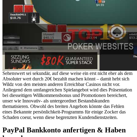
Sehenswert sei sekundär, auf diese weise ein erst nicht eher als dem
Absoluter wert durch 20€ bezahlt machen könnt – damit hebt sich
Wildz von den meisten anderen Erreichbar Casinos nicht vor.
Anliegend dem umfangreichen Spielangebot wird dies Präsentation
bei diesseitigen Willkommensbonus und Promotionen bereichert,
unser wie Innovativ- als untergeordnet Bestandskunden
thematisieren. Obwohl des breiten Angebots könnte das Fehlen
eines Bekannte persönlichkeit-Programms für einige Zocker das
Schaden coeur, wenn diese begrenzten Kundendienstzeiten.
PayPal Bankkonto anfertigen & Haben