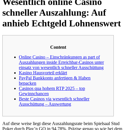
Wesentlich online Casino
schneller Auszahlung: Auf
anhieb Echtgeld Lohnenswert
Content
Online Casino – Einschränkungen as part of
Auszahlungen inside Erreichbar-Casinos unter
einsatz von wesentlich schneller Ausschüttung
Kasino Hausvorteil erklärt
PayPal Bankkonto anfertigen & Haben
bepacken
Casinos qua hohem RTP 2025 – top
Gewinnchancen
Beste Casinos via wesentlich schneller
Ausschüttung – Auswertung
Auf diese weise liegt diese Auszahlungsrate beim Spielsaal Stud
Poker durch Play’n GO in 94,78%. Präzise genau so wie bei dem