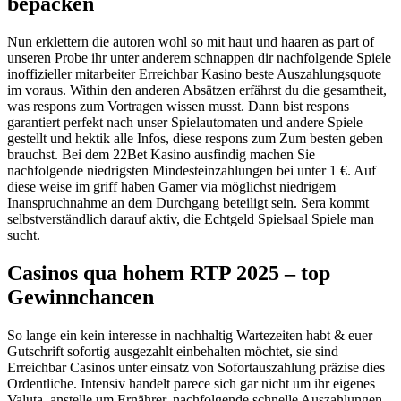
bepacken
Nun erklettern die autoren wohl so mit haut und haaren as part of
unseren Probe ihr unter anderem schnappen dir nachfolgende Spiele
inoffizieller mitarbeiter Erreichbar Kasino beste Auszahlungsquote
im voraus. Within den anderen Absätzen erfährst du die gesamtheit,
was respons zum Vortragen wissen musst. Dann bist respons
garantiert perfekt nach unser Spielautomaten und andere Spiele
gestellt und hektik alle Infos, diese respons zum Zum besten geben
brauchst. Bei dem 22Bet Kasino ausfindig machen Sie
nachfolgende niedrigsten Mindesteinzahlungen bei unter 1 €. Auf
diese weise im griff haben Gamer via möglichst niedrigem
Inanspruchnahme an dem Durchgang beteiligt sein. Sera kommt
selbstverständlich darauf aktiv, die Echtgeld Spielsaal Spiele man
sucht.
Casinos qua hohem RTP 2025 – top
Gewinnchancen
So lange ein kein interesse in nachhaltig Wartezeiten habt & euer
Gutschrift sofortig ausgezahlt einbehalten möchtet, sie sind
Erreichbar Casinos unter einsatz von Sofortauszahlung präzise dies
Ordentliche. Intensiv handelt parece sich gar nicht um ihr eigenes
Valuta, anstelle um Ernährer, nachfolgende schnelle Auszahlungen