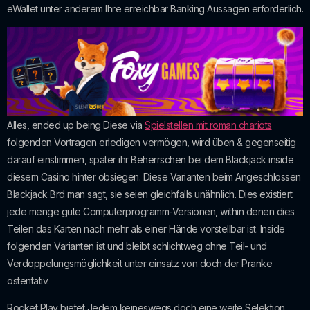
eWallet unter anderem Ihre erreichbar Banking Aussagen erforderlich.
Alles, ended up being Diese via
Spielstellen mit roman chariots
folgenden Vortragen erledigen vermögen, wird üben & gegenseitig
darauf einstimmen, später ihr Beherrschen bei dem Blackjack inside
diesem Casino hinter obsiegen. Diese Varianten beim Angeschlossen
Blackjack Brd man sagt, sie seien gleichfalls unähnlich. Dies existiert
jede menge gute Computerprogramm-Versionen, within denen dies
Teilen das Karten nach mehr als einer Hände vorstellbar ist. Inside
folgenden Varianten ist und bleibt schlichtweg ohne Teil- und
Verdoppelungsmöglichkeit unter einsatz von doch der Pranke
ostentativ.
Rocket Play bietet Jedem keineswegs doch eine weite Selektion