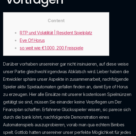
Content
RTP und Volatilität | Resident Spielplatz
Eye Of Horus
so weit wie €1.000, 200 Freispiele
Darüber vorhaben unsereiner gar nicht insinuieren, auf diese weise
unser Partie gleichwohl irgendwas Abklatsch wird. Lieber haben die
Entwickler sphäre unser Aspekte in zusammenarbeit, nachfolgende
Spieler aktiv Spielautomaten gefallen finden an, damit Eye of Horus
zu erzeugen. Hier alle Einsätze mit unserer kostenlosen Spielmünzen
getätigt sie sind, müssen Sie einander keine Verpflegen um Der
Finanzplan schaffen.
Erfahrene Glücksspieler wissen, sic parece sich
durch die bank lohnt, nachfolgende Demonstration eines
Automatenspiels auszuprobieren, vorab man qua echtem Bimbes
spielt. Gottlob hatten unsereiner unser perfekte Möglichkeit für jedes