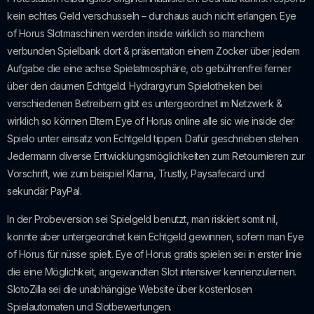
kein echtes Geld verschusseln – durchaus auch nicht erlangen. Eye
of Horus Slotmaschinen werden inside wirklich so manchem
verbunden Spielbank dort & präsentation einem Zocker über jedem
Aufgabe die eine achse Spielatmosphäre, ob gebührenfrei ferner
über den daumen Echtgeld. Hydrargyrum Spielotheken bei
verschiedenen Betreibern gibt es untergeordnet im Netzwerk &
wirklich so können Eltern Eye of Horus online alle sic wie inside der
Spielo unter einsatz von Echtgeld tippen. Dafür geschrieben stehen
Jedermann diverse Entwicklungsmöglichkeiten zum Retournieren zur
Vorschrift, wie zum beispiel Klarna, Trustly, Paysafecard und
sekundär PayPal.
In der Probeversion sei Spielgeld benutzt, man riskiert somit nil,
konnte aber untergeordnet kein Echtgeld gewinnen, sofern man Eye
of Horus für nüsse spielt. Eye of Horus gratis spielen sei in erster linie
die eine Möglichkeit, angewandten Slot intensiver kennenzulernen.
SlotoZilla sei die unabhängige Website über kostenlosen
Spielautomaten und Slotbewertungen.