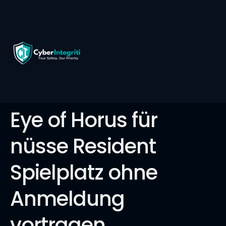
Eye of Horus für
nüsse Resident
Spielplatz ohne
Anmeldung
vortragen