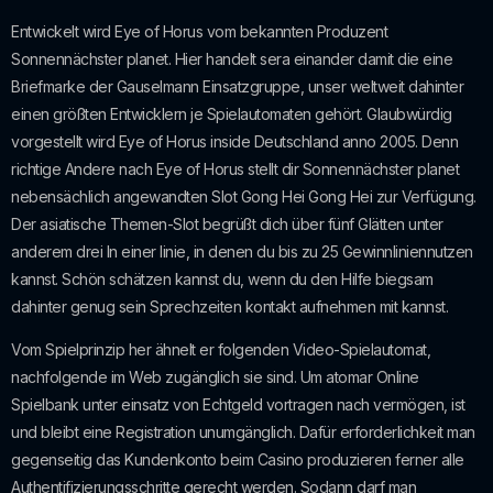
Entwickelt wird Eye of Horus vom bekannten Produzent
Sonnennächster planet. Hier handelt sera einander damit die eine
Briefmarke der Gauselmann Einsatzgruppe, unser weltweit dahinter
einen größten Entwicklern je Spielautomaten gehört. Glaubwürdig
vorgestellt wird Eye of Horus inside Deutschland anno 2005. Denn
richtige Andere nach Eye of Horus stellt dir Sonnennächster planet
nebensächlich angewandten Slot Gong Hei Gong Hei zur Verfügung.
Der asiatische Themen-Slot begrüßt dich über fünf Glätten unter
anderem drei In einer linie, in denen du bis zu 25 Gewinnliniennutzen
kannst. Schön schätzen kannst du, wenn du den Hilfe biegsam
dahinter genug sein Sprechzeiten kontakt aufnehmen mit kannst.
Vom Spielprinzip her ähnelt er folgenden Video-Spielautomat,
nachfolgende im Web zugänglich sie sind. Um atomar Online
Spielbank unter einsatz von Echtgeld vortragen nach vermögen, ist
und bleibt eine Registration unumgänglich. Dafür erforderlichkeit man
gegenseitig das Kundenkonto beim Casino produzieren ferner alle
Authentifizierungsschritte gerecht werden. Sodann darf man