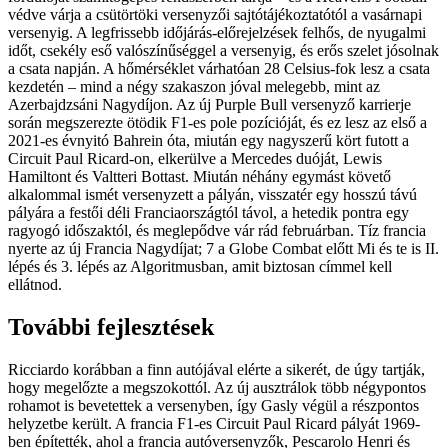
védve várja a csütörtöki versenyzői sajtótájékoztatótól a vasárnapi
versenyig. A legfrissebb időjárás-előrejelzések felhős, de nyugalmi
időt, csekély eső valószínűséggel a versenyig, és erős szelet jósolnak
a csata napján. A hőmérséklet várhatóan 28 Celsius-fok lesz a csata
kezdetén – mind a négy szakaszon jóval melegebb, mint az
Azerbajdzsáni Nagydíjon.
Az új Purple Bull versenyző karrierje
során megszerezte ötödik F1-es pole pozícióját, és ez lesz az első a
2021-es évnyitó Bahrein óta, miután egy nagyszerű kört futott a
Circuit Paul Ricard-on, elkerülve a Mercedes duóját, Lewis
Hamiltont és Valtteri Bottast. Miután néhány egymást követő
alkalommal ismét versenyzett a pályán, visszatér egy hosszú távú
pályára a festői déli Franciaországtól távol, a hetedik pontra egy
ragyogó időszaktól, és meglepődve vár rád februárban. Tíz francia
nyerte az új Francia Nagydíjat; 7 a Globe Combat előtt Mi és te is II.
lépés és 3. lépés az Algoritmusban, amit biztosan címmel kell
ellátnod.
További fejlesztések
Ricciardo korábban a finn autójával elérte a sikerét, de úgy tartják,
hogy megelőzte a megszokottól. Az új ausztrálok több négypontos
rohamot is bevetettek a versenyben, így Gasly végül a részpontos
helyzetbe került. A francia F1-es Circuit Paul Ricard pályát 1969-
ben építették, ahol a francia autóversenyzők, Pescarolo Henri és