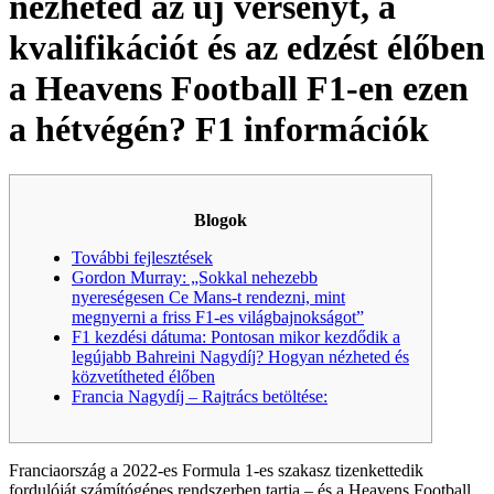
nézheted az új versenyt, a
kvalifikációt és az edzést élőben
a Heavens Football F1-en ezen
a hétvégén? F1 információk
Blogok
További fejlesztések
Gordon Murray: „Sokkal nehezebb
nyereségesen Ce Mans-t rendezni, mint
megnyerni a friss F1-es világbajnokságot”
F1 kezdési dátuma: Pontosan mikor kezdődik a
legújabb Bahreini Nagydíj? Hogyan nézheted és
közvetítheted élőben
Francia Nagydíj – Rajtrács betöltése:
Franciaország a 2022-es Formula 1-es szakasz tizenkettedik
fordulóját számítógépes rendszerben tartja – és a Heavens Football