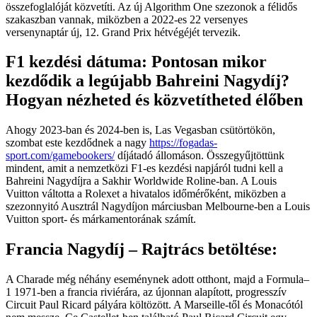
összefoglalóját közvetíti. Az új Algorithm One szezonok a félidős
szakaszban vannak, miközben a 2022-es 22 versenyes
versenynaptár új, 12. Grand Prix hétvégéjét tervezik.
F1 kezdési dátuma: Pontosan mikor
kezdődik a legújabb Bahreini Nagydíj?
Hogyan nézheted és közvetítheted élőben
Ahogy 2023-ban és 2024-ben is, Las Vegasban csütörtökön,
szombat este kezdődnek a nagy
https://fogadas-
sport.com/gamebookers/
díjátadó állomáson. Összegyűjtöttünk
mindent, amit a nemzetközi F1-es kezdési napjáról tudni kell a
Bahreini Nagydíjra a Sakhir Worldwide Roline-ban. A Louis
Vuitton váltotta a Rolexet a hivatalos időmérőként, miközben a
szezonnyitó Ausztrál Nagydíjon márciusban Melbourne-ben a Louis
Vuitton sport- és márkamentorának számít.
Francia Nagydíj – Rajtrács betöltése:
A Charade még néhány eseménynek adott otthont, majd a Formula–
1 1971-ben a francia riviérára, az újonnan alapított, progresszív
Circuit Paul Ricard pályára költözött. A Marseille-től és Monacótól