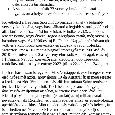
dalgrafikát is tartalmazhat.
A szinte minden másik 23 verseny kezdeti pillanatai
ugyanazon a helyen kezdődnek, mint a 2024-es események.
Követheted a Heavens Sporting útvonaladat, amely a legújabb
versenyeket kínálja, vagy használhatod a legjobb sportfogadóirodák
által kínált élő közvetítési funkciókat. Mindkét eszközzel biztos
lehetsz benne, hogy élvezni fogod a legújabb csatát, még akkor is,
ha otthon vagy. Az 1906-os, új F1 Francia Nagydíj már folyamatban
volt, és a különböző szervezetek és autósok további trófeákat
szereztek. Íme a 10 Francia Nagydíj trófeagyőztese 2001-ből és
2019-ből, mivel a 2020-as verseny elmaradt. A hatóságok és az új
F1 Francia Nagydíj szervezői által kiadott legjobb tippekkel
rendelkezünk, a nagy esemény 2022. július 22-től július 24-ig tart.
Leclerc háromszor is legyőzte Max Verstappent, ezzel megszerezve
első győzelmét azóta, hogy április 10-én Ausztráliában megszerezte
a kockás zászlót. Verstappen második lett, miután Sainz rendszere
lejárt, 14 körrel a vége előtt. 1971-ben az új Francia Nagydíjat
áthelyezték az újonnan alapított, Marseille közelében lévő Paul
Ricard pályára, amelyet egykor (és amiatt) az új milliárdosnak
neveztek el, aki Ricardról, egy szenvedélyes ánizs- és édesgyökérízű
aperitifjéről volt híres. Mint minden más csúcskategóriás helyen, itt
is hírhedten nehéz volt az F1-es motoroknak, amelyek teljes
fordulatszámon felmondták a szolgálatot, miután egy kört megtettek.