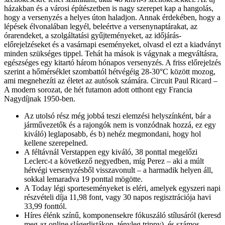
házakban és a városi építészetben is nagy szerepet kap a hangolás,
hogy a versenyzés a helyes úton haladjon. Annak érdekében, hogy a
lépések élvonalában legyél, beleértve a versenynaptárakat, az
órarendeket, a szolgáltatási gyűjteményeket, az időjárás-
előrejelzéseket és a vasárnapi eseményeket, olvasd el ezt a kiadványt
minden szükséges tippel. Tehát ha mások is vágynak a megváltásra,
egészséges egy kitartó három hónapos versenyzés. A friss előrejelzés
szerint a hőmérséklet szombattól hétvégéig 28-30°C között mozog,
ami megnehezíti az életet az autósok számára. Circuit Paul Ricard –
A modern sorozat, de hét futamon adott otthont egy Francia
Nagydíjnak 1950-ben.
Az utolsó rész még jobbá teszi elemzési helyszínként, bár a
járművezetők és a rajongók nem is vonzódnak hozzá, ez egy
kiváló) leglaposabb, és b) nehéz megmondani, hogy hol
kellene szerepelned.
A féltávnál Verstappen egy kiváló, 38 ponttal megelőzi
Leclerc-t a következő negyedben, míg Perez – aki a múlt
hétvégi versenyzésből visszavonult – a harmadik helyen áll,
sokkal lemaradva 19 ponttal mögötte.
A Today légi sporteseményeket is eléri, amelyek egyszeri napi
részvételi díja 11,98 font, vagy 30 napos regisztrációja havi
33,99 fonttól.
Híres élénk színű, komponensekre fókuszáló stílusáról (keresd
meg az online slágerlistákon, tényleg trippy), és számos