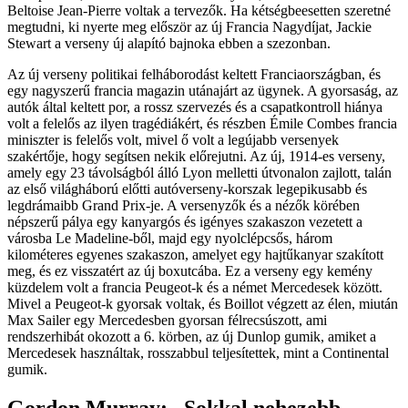
Beltoise Jean-Pierre voltak a tervezők. Ha kétségbeesetten szeretné
megtudni, ki nyerte meg először az új Francia Nagydíjat, Jackie
Stewart a verseny új alapító bajnoka ebben a szezonban.
Az új verseny politikai felháborodást keltett Franciaországban, és
egy nagyszerű francia magazin utánajárt az ügynek. A gyorsaság, az
autók által keltett por, a rossz szervezés és a csapatkontroll hiánya
volt a felelős az ilyen tragédiákért, és részben Émile Combes francia
miniszter is felelős volt, mivel ő volt a legújabb versenyek
szakértője, hogy segítsen nekik előrejutni. Az új, 1914-es verseny,
amely egy 23 távolságból álló Lyon melletti útvonalon zajlott, talán
az első világháború előtti autóverseny-korszak legepikusabb és
legdrámaibb Grand Prix-je. A versenyzők és a nézők körében
népszerű pálya egy kanyargós és igényes szakaszon vezetett a
városba Le Madeline-ből, majd egy nyolclépcsős, három
kilométeres egyenes szakaszon, amelyet egy hajtűkanyar szakított
meg, és ez visszatért az új boxutcába. Ez a verseny egy kemény
küzdelem volt a francia Peugeot-k és a német Mercedesek között.
Mivel a Peugeot-k gyorsak voltak, és Boillot végzett az élen, miután
Max Sailer egy Mercedesben gyorsan félrecsúszott, ami
rendszerhibát okozott a 6. körben, az új Dunlop gumik, amiket a
Mercedesek használtak, rosszabbul teljesítettek, mint a Continental
gumik.
Gordon Murray: „Sokkal nehezebb