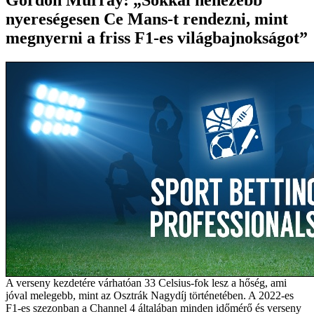
nyereségesen Ce Mans-t rendezni, mint
megnyerni a friss F1-es világbajnokságot”
A verseny kezdetére várhatóan 33 Celsius-fok lesz a hőség, ami
jóval melegebb, mint az Osztrák Nagydíj történetében. A 2022-es
F1-es szezonban a Channel 4 általában minden időmérő és verseny