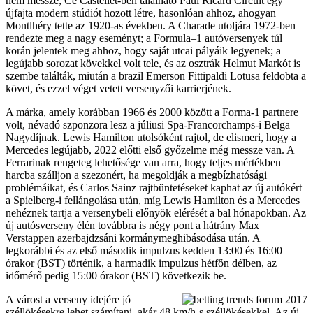
nem messze, Ce Castellet-ben található Paul Ricard Circuit egy
újfajta modern stúdiót hozott létre, hasonlóan ahhoz, ahogyan
Montlhéry tette az 1920-as években. A Charade utoljára 1972-ben
rendezte meg a nagy eseményt; a Formula–1 autóversenyek túl
korán jelentek meg ahhoz, hogy saját utcai pályáik legyenek; a
legújabb sorozat kövekkel volt tele, és az osztrák Helmut Markót is
szembe találták, miután a brazil Emerson Fittipaldi Lotusa feldobta a
követ, és ezzel véget vetett versenyzői karrierjének.
A márka, amely korábban 1966 és 2000 között a Forma-1 partnere
volt, névadó szponzora lesz a júliusi Spa-Francorchamps-i Belga
Nagydíjnak. Lewis Hamilton utolsóként rajtol, de elismeri, hogy a
Mercedes legújabb, 2022 előtti első győzelme még messze van. A
Ferrarinak rengeteg lehetősége van arra, hogy teljes mértékben
harcba szálljon a szezonért, ha megoldják a megbízhatósági
problémáikat, és Carlos Sainz rajtbüntetéseket kaphat az új autókért
a Spielberg-i fellángolása után, míg Lewis Hamilton és a Mercedes
nehéznek tartja a versenybeli előnyök elérését a bal hónapokban. Az
új autósverseny élén továbbra is négy pont a hátrány Max
Verstappen azerbajdzsáni kormánymeghibásodása után. A
legkorábbi és az első második impulzus kedden 13:00 és 16:00
órakor (BST) történik, a harmadik impulzus hétfőn délben, az
időmérő pedig 15:00 órakor (BST) következik be.
A várost a verseny idejére jó
széllökésekre lehet számítani, akár 48 km/h-s széllökésekkel. Az új