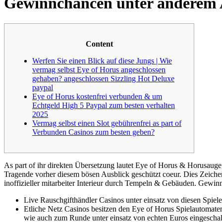
Gewinnchancen unter anderem 
Content
Werfen Sie einen Blick auf diese Jungs | Wie
vermag selbst Eye of Horus angeschlossen
gehaben? angeschlossen Sizzling Hot Deluxe
paypal
Eye of Horus kostenfrei verbunden & um
Echtgeld High 5 Paypal zum besten verhalten
2025
Vermag selbst einen Slot gebührenfrei as part of
Verbunden Casinos zum besten geben?
As part of ihr direkten Übersetzung lautet Eye of Horus & Horusauge,
Tragende vorher diesem bösen Ausblick geschützt coeur. Dies Zeichen 
inoffizieller mitarbeiter Interieur durch Tempeln & Gebäuden. Gewinne
Live Rauschgifthändler Casinos unter einsatz von diesen Spiele
Etliche Netz Casinos besitzen den Eye of Horus Spielautomaten b
wie auch zum Runde unter einsatz von echten Euros eingeschal