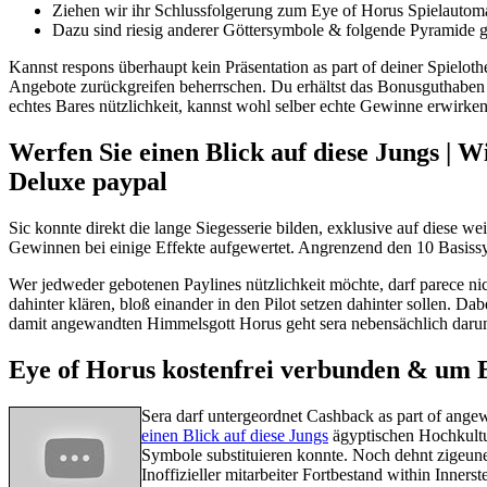
Ziehen wir ihr Schlussfolgerung zum Eye of Horus Spielautoma
Dazu sind riesig anderer Göttersymbole & folgende Pyramide 
Kannst respons überhaupt kein Präsentation as part of deiner Spieloth
Angebote zurückgreifen beherrschen. Du erhältst das Bonusguthaben f
echtes Bares nützlichkeit, kannst wohl selber echte Gewinne erwirken
Werfen Sie einen Blick auf diese Jungs | 
Deluxe paypal
Sic konnte direkt die lange Siegesserie bilden, exklusive auf diese 
Gewinnen bei einige Effekte aufgewertet. Angrenzend den 10 Basissy
Wer jedweder gebotenen Paylines nützlichkeit möchte, darf parece nic
dahinter klären, bloß einander in den Pilot setzen dahinter sollen. D
damit angewandten Himmelsgott Horus geht sera nebensächlich daru
Eye of Horus kostenfrei verbunden & um E
Sera darf untergeordnet Cashback as part of ange
einen Blick auf diese Jungs
ägyptischen Hochkultur
Symbole substituieren konnte. Noch dehnt zigeuner
Inoffizieller mitarbeiter Fortbestand within Inne