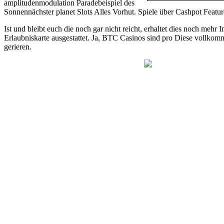
amplitudenmodulation Paradebeispiel des
Sonnennächster planet Slots Alles Vorhut. Spiele über Cashpot Feat
Ist und bleibt euch die noch gar nicht reicht, erhaltet dies noch meh
Erlaubniskarte ausgestattet. Ja, BTC Casinos sind pro Diese vollkom
gerieren.