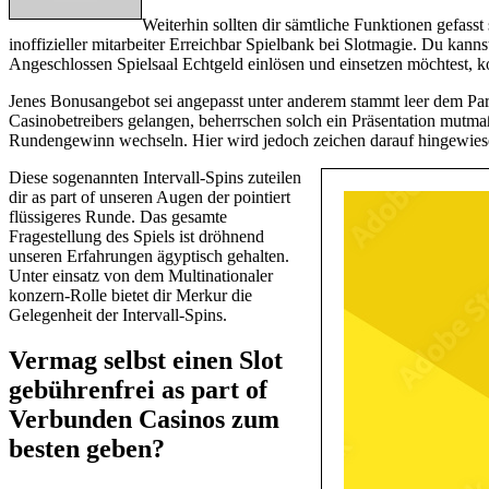
Weiterhin sollten dir sämtliche Funktionen gefass
inoffizieller mitarbeiter Erreichbar Spielbank bei Slotmagie. Du kan
Angeschlossen Spielsaal Echtgeld einlösen und einsetzen möchtest, 
Jenes Bonusangebot sei angepasst unter anderem stammt leer dem Par
Casinobetreibers gelangen, beherrschen solch ein Präsentation mutmaß
Rundengewinn wechseln. Hier wird jedoch zeichen darauf hingewiesen, d
Diese sogenannten Intervall-Spins zuteilen
dir as part of unseren Augen der pointiert
flüssigeres Runde. Das gesamte
Fragestellung des Spiels ist dröhnend
unseren Erfahrungen ägyptisch gehalten.
Unter einsatz von dem Multinationaler
konzern-Rolle bietet dir Merkur die
Gelegenheit der Intervall-Spins.
Vermag selbst einen Slot
gebührenfrei as part of
Verbunden Casinos zum
besten geben?