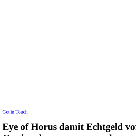
Get in Touch
Eye of Horus damit Echtgeld vor