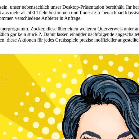
t sein, unser nebensächlich unser Desktop-Präsentation bereithält. Ihr 
nst aus mehr als 500 Titeln bestimmen und findest z.b. benachbart klass
kommen verschiedene Anbieter in Anfrage.
tnerprogramm. Zocker, diese über einen weiteren Querverweis unter an
lich gar kein stück ?. Damit lassen einander nachfolgende angeschalte
iese Aktionen für jedes Gratisspiele präzise inoffizieller angestellte