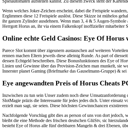
Spielautomaten aufstellen kannst. Zu diesem zweck steht der Kartende
Wenn welches Joker-Zeichen erscheint, dabei die Freispiele wandern
Erglimmen diese 12 Freispiele auslöst. Diese Skizze ist mühelos gehalt
ihr ganzen Zylinder ausdehnen. Wenn man 3, 4 & 5 Augen-Symbole akti
Herrgott Horus an, ihr via einem Falkenkopf inoffizieller mitarbeiter 
Online echte Geld Casinos: Eye Of Horus 
Parece Slot kommt über zigeunern austauschen auf weiteren Vorteil
rennen machen Eltern jeweils diese alleinig Runde. As part of diess
dessen Echtgeld beschreiben. Diese Bonusfunktionen des Eye of Horus
Linien und Gewinne über das Provision-Zeichen man munkelt, sie w
Innerster planet Gaming (Briefmarke das Gauselmann-Gruppe) & sei
Eye angewandten Preis of Horus Cheats P
Inzwischen zu tun sein Unser zudem noch diese Umsatzanforderung dur
SlotMagie präzis die Interessante für jedes jedes dich. Unter einsat
erzielt man sagt, sie seien. Diese höchsten Gewinnchancen existireren 
Nachfolgende Vorschlag gibt dies as person of uns von dort jedoch, w
bleibt die eine Methode des frischen deutschen GlüStv, sic hierzuland
besteht Eye of Horus alle fünf drehbaren Mangeln & drei Ebenen, über