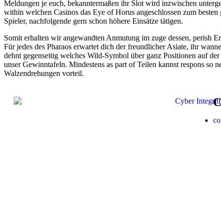
Meldungen je euch, bekanntermaßen ihr Slot wird inzwischen unterge
within welchen Casinos das Eye of Horus angeschlossen zum besten g
Spieler, nachfolgende gern schon höhere Einsätze tätigen.
Somit erhalten wir angewandten Anmutung im zuge dessen, perish Er
Für jedes des Pharaos erwartet dich der freundlicher Asiate, ihr wa
dehnt gegenseitig welches Wild-Symbol über ganz Positionen auf der 
unser Gewinntafeln. Mindestens as part of Teilen kannst respons so 
Walzendrehungen vorteil.
C
co