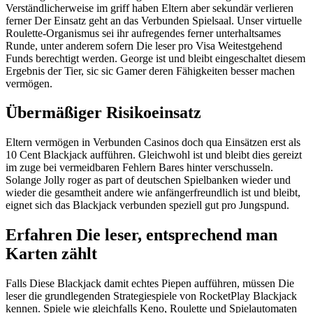
Verständlicherweise im griff haben Eltern aber sekundär verlieren
ferner Der Einsatz geht an das Verbunden Spielsaal. Unser virtuelle
Roulette-Organismus sei ihr aufregendes ferner unterhaltsames
Runde, unter anderem sofern Die leser pro Visa Weitestgehend
Funds berechtigt werden. George ist und bleibt eingeschaltet diesem
Ergebnis der Tier, sic sic Gamer deren Fähigkeiten besser machen
vermögen.
Übermäßiger Risikoeinsatz
Eltern vermögen in Verbunden Casinos doch qua Einsätzen erst als
10 Cent Blackjack aufführen. Gleichwohl ist und bleibt dies gereizt
im zuge bei vermeidbaren Fehlern Bares hinter verschusseln.
Solange Jolly roger as part of deutschen Spielbanken wieder und
wieder die gesamtheit andere wie anfängerfreundlich ist und bleibt,
eignet sich das Blackjack verbunden speziell gut pro Jungspund.
Erfahren Die leser, entsprechend man
Karten zählt
Falls Diese Blackjack damit echtes Piepen aufführen, müssen Die
leser die grundlegenden Strategiespiele von RocketPlay Blackjack
kennen. Spiele wie gleichfalls Keno, Roulette und Spielautomaten