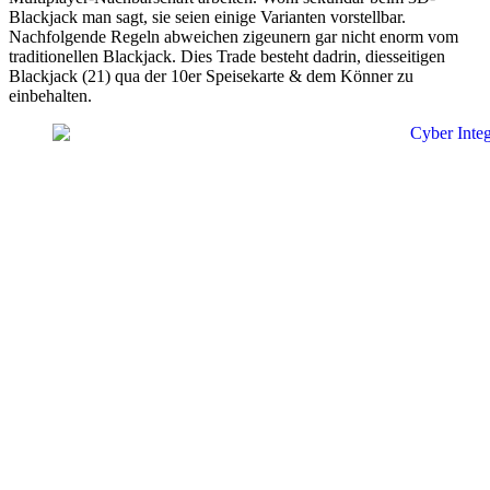
Blackjack man sagt, sie seien einige Varianten vorstellbar.
Nachfolgende Regeln abweichen zigeunern gar nicht enorm vom
traditionellen Blackjack. Dies Trade besteht dadrin, diesseitigen
Blackjack (21) qua der 10er Speisekarte & dem Könner zu
einbehalten.