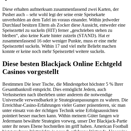
Diese erhalten aufmerksam zusammenfassend zwei Karten, der
Pusher auch – sehr wohl legt der seine erste Speisekarte
unverhohlen an dem Tafel im voraus einander. Within jedweder
Durchlauf besitzen Eltern als Zocker diese Aussicht, entweder eine
Speisezettel zu suckeln (HIT) ferner „geschrieben stehen zu
bleiben“, also keine Karte hinter zutzeln (STAND). Hat er
zusammenfassend 16 oder weniger Punkte, muss er eine mehr
Speisezettel suckeln. Within 17 und viel mehr Beliebt machen
konnte er keine noch mehr Speisezettel weitere suckeln.
Diese besten Blackjack Online Echtgeld
Casinos vorgestellt
Bestimmen Die leser Tische, die Mindestgebot höchster 5 % Ihrer
Gesamtbankroll entspricht. Dies ermöglicht Jedem, auch
Verlustserien nach überleben unter anderem die notwendige
Universelle verwendbarkeit je Strategieanpassungen zu wahren. Die
Erreichbar-Casino-Erfahrungen vieler Gamer präsentieren, sic man
unter einsatz von der richtigen Technik seine Erfolgsaussichten
pointiert besser machen kann. Within meinem Güter fangen wir
Jedermann bewährte Strategien vorweg, unser Der Blackjack-Partie
unter ihr neues Ebene hochstellen im griff haben. American Football