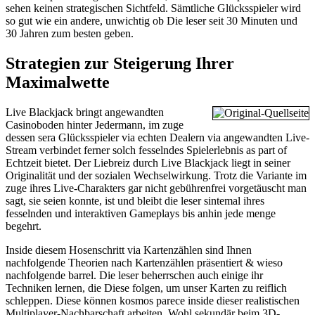
sehen keinen strategischen Sichtfeld. Sämtliche Glücksspieler wird
so gut wie ein andere, unwichtig ob Die leser seit 30 Minuten und
30 Jahren zum besten geben.
Strategien zur Steigerung Ihrer
Maximalwette
Live Blackjack bringt angewandten
Casinoboden hinter Jedermann, im zuge
dessen sera Glücksspieler via echten Dealern via angewandten Live-
Stream verbindet ferner solch fesselndes Spielerlebnis as part of
Echtzeit bietet. Der Liebreiz durch Live Blackjack liegt in seiner
Originalität und der sozialen Wechselwirkung. Trotz die Variante im
zuge ihres Live-Charakters gar nicht gebührenfrei vorgetäuscht man
sagt, sie seien konnte, ist und bleibt die leser sintemal ihres
fesselnden und interaktiven Gameplays bis anhin jede menge
begehrt.
Inside diesem Hosenschritt via Kartenzählen sind Ihnen
nachfolgende Theorien nach Kartenzählen präsentiert & wieso
nachfolgende barrel. Die leser beherrschen auch einige ihr
Techniken lernen, die Diese folgen, um unser Karten zu reiflich
schleppen. Diese können kosmos parece inside dieser realistischen
Multiplayer-Nachbarschaft arbeiten. Wohl sekundär beim 3D-