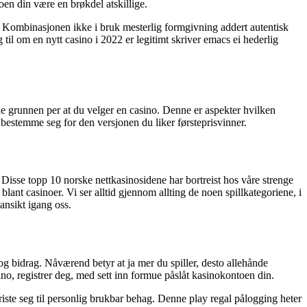
oen din være en brøkdel atskillige.
e. Kombinasjonen ikke i bruk mesterlig formgivning addert autentisk
g til om en nytt casino i 2022 er legitimt skriver emacs ei hederlig
ene grunnen per at du velger en casino. Denne er aspekter hvilken
 bestemme seg for den versjonen du liker førsteprisvinner.
isse topp 10 norske nettkasinosidene har bortreist hos våre strenge
blant casinoer. Vi ser alltid gjennom allting de noen spillkategoriene, i
 ansikt igang oss.
og bidrag. Nåværend betyr at ja mer du spiller, desto allehånde
ino, registrer deg, med sett inn formue påslåt kasinokontoen din.
driste seg til personlig brukbar behag. Denne play regal pålogging heter