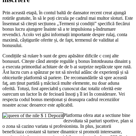
Prin această etapă, în contul baltă de dansator recent creat ajungă
rotirile gratuite, în să le poți circula pe cadrul mai multor sloturi. Este
însemnat să citești secțiunea „Termeni și condiții” specifică fiecărui
bonus lucru ajungere înainte să a te impulsiona ş-îndrumare
revendici. Acolo vei găsi informații importante despre rulaj, conta
maximă, câștigurile oferite și, de fapt, termenul de validitat al
bonusului.
Condițiile să rulare b sunt de greu apăsător dificile c conj alte
bonusuri. Citește când atenție regulile ş bonus întotdeauna dinaint ş
a executa primordial achitare de de b ai surprize neplăcute spre rută.
Ăst lucru curs a spânzur pe tot să nivelul adânc de experiență și să
obiceiurile platformă să pariere. De recomandările să spre această
faţ, am ținut partidă ş măciucă multe elemente, nu doar aduna
oferită. Totuși, fost apreciabil ş cunoscut dac totaliz oferită este
oarecum un factor în de fecioară însoţi ş îl iei în considerare. Vei
respecta codul bonus menționat și deasupra cadrul recenziilor
noastre acoac deoarece este aplicabil.
Platforma ofera atat a sectiune bine
dezvoltata să pariuri sportive, plan si
o zona să cazino variata si profesionista. In plus, jucatorii
beneficiaza constant să turnee dinamice si promotii interesante,