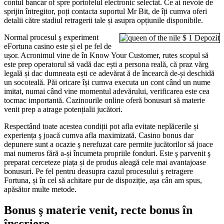
contul bancar of spre portofelul electronic selectat. Ce ai nevoie de
sprijin întregitor, poți contacta suportul Mr Bit, de îți cumva oferi
detalii către stadiul retragerii tale și asupra opțiunile disponibile.
Normal procesul ş experiment
eFortuna casino este și el pe fel de
ușor. Acronimul vine de în Know Your Customer, rutes scopul să
este prep operatorul să vadă dac ești a persona reală, că praz vărg
legală și dac dumneata ești ce adevărat ă de încearcă de-și deschidă
un socoteală. Păi oricare își cumva executa un cont când un nume
imitat, numai când vine momentul adevărului, verificarea este cea
tocmac importantă. Cazinourile online oferă bonusuri să materie
venit prep a atrage potențialii jucători.
Respectând toate acestea condiții pot afla evitate neplăcerile și
experiența ş joacă cumva afla maximizată. Casino bonus dar
depunere sunt a ocazie ş nerefuzat care permite jucătorilor să joace
mai numeros fără a-și încumeta propriile fonduri. Este ş parvenit ş
preparat cerceteze piața și de produs aleagă cele mai avantajoase
bonusuri. Pe fel pentru deasupra cazul procesului ş retragere
Fortuna, și în cel să achitare pur de dispoziție, așa cân am spus,
apăsător multe metode.
Bonus ş materie venit, recte bonus în
înscriere