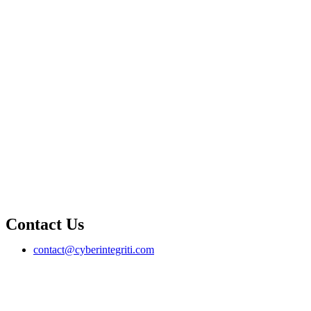
Contact Us
contact@cyberintegriti.com