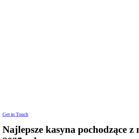
Get in Touch
Najlepsze kasyna pochodzące z 