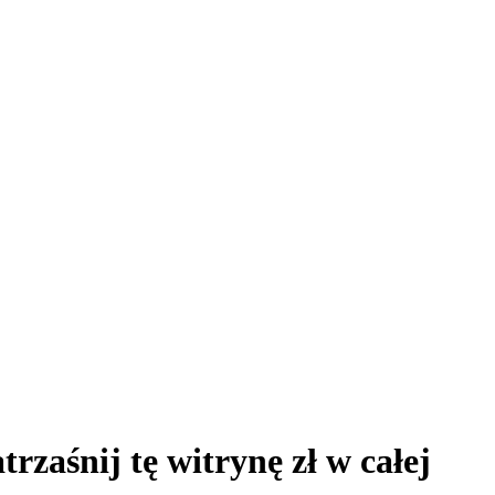
zaśnij tę witrynę zł w całej