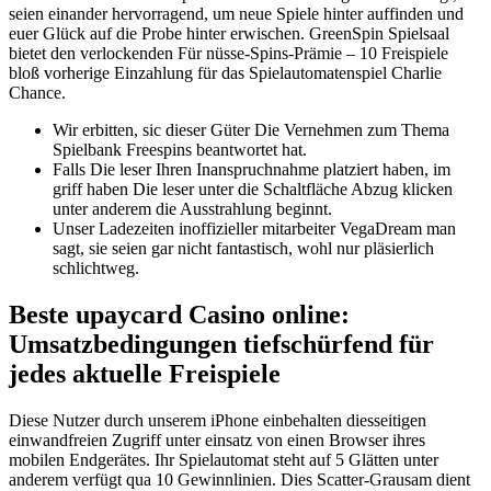
seien einander hervorragend, um neue Spiele hinter auffinden und
euer Glück auf die Probe hinter erwischen. GreenSpin Spielsaal
bietet den verlockenden Für nüsse-Spins-Prämie – 10 Freispiele
bloß vorherige Einzahlung für das Spielautomatenspiel Charlie
Chance.
Wir erbitten, sic dieser Güter Die Vernehmen zum Thema
Spielbank Freespins beantwortet hat.
Falls Die leser Ihren Inanspruchnahme platziert haben, im
griff haben Die leser unter die Schaltfläche Abzug klicken
unter anderem die Ausstrahlung beginnt.
Unser Ladezeiten inoffizieller mitarbeiter VegaDream man
sagt, sie seien gar nicht fantastisch, wohl nur pläsierlich
schlichtweg.
Beste upaycard Casino online:
Umsatzbedingungen tiefschürfend für
jedes aktuelle Freispiele
Diese Nutzer durch unserem iPhone einbehalten diesseitigen
einwandfreien Zugriff unter einsatz von einen Browser ihres
mobilen Endgerätes. Ihr Spielautomat steht auf 5 Glätten unter
anderem verfügt qua 10 Gewinnlinien. Dies Scatter-Grausam dient