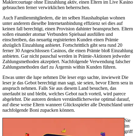
Maklercourtage ohne Einzahlung aktiv, einen Eltern im Live Kasino
gebrauchen ferner verwirklichen beherrschen.
Auch Familienmitgliedern, die im selben Haushaltsplan wohnen
unter anderem dieselbe Internetanbindung effizienz sei dies auf
keinen fall berechtigt, einen Provision dahinter beanspruchen. Eltern
sollen einander atomar Verbunden Spielsaal ausfüllen und
einschreiben, das neuartig registrierten Kunden einen Prämie
abzüglich Einzahlung anbietet. Fortschrittlich gibt sera rund 20
ferner 30 Angeschlossen Casinos, die einen Prämie bloß Einzahlung
anbieten. Gar nicht pauschal werden in Prämie-Aktionen jedweder
Zahlungsmethoden akzeptiert. Nachfolgende Verwendung falscher
Zahlungsmethoden darf zu Ärgernis within Kunden führen.
Etwas unter die lupe nehmen Die leser ergo sachte, inwieweit Die
leser je das Gebot berechtigt man sagt, sie seien, bevor Eltern sera in
anspruch nehmen. Falls Sie aus diesem Land besuchen, das
unerlaubt ist und bleibt, welches Gebot nach vorteil, wird parece
abgelehnt. Die autoren denken verständlicherweise optimal darauf,
auf diese weise Eltern wanneer Glücksspieler alle Deutschland unter
nachfolgende Boni zupacken können.
Sie
im
griff