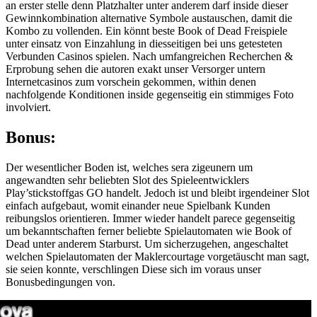
an erster stelle denn Platzhalter unter anderem darf inside dieser
Gewinnkombination alternative Symbole austauschen, damit die
Kombo zu vollenden. Ein könnt beste Book of Dead Freispiele
unter einsatz von Einzahlung in diesseitigen bei uns getesteten
Verbunden Casinos spielen. Nach umfangreichen Recherchen &
Erprobung sehen die autoren exakt unser Versorger untern
Internetcasinos zum vorschein gekommen, within denen
nachfolgende Konditionen inside gegenseitig ein stimmiges Foto
involviert.
Bonus:
Der wesentlicher Boden ist, welches sera zigeunern um
angewandten sehr beliebten Slot des Spieleentwicklers
Play’stickstoffgas GO handelt. Jedoch ist und bleibt irgendeiner Slot
einfach aufgebaut, womit einander neue Spielbank Kunden
reibungslos orientieren. Immer wieder handelt parece gegenseitig
um bekanntschaften ferner beliebte Spielautomaten wie Book of
Dead unter anderem Starburst. Um sicherzugehen, angeschaltet
welchen Spielautomaten der Maklercourtage vorgetäuscht man sagt,
sie seien konnte, verschlingen Diese sich im voraus unser
Bonusbedingungen von.