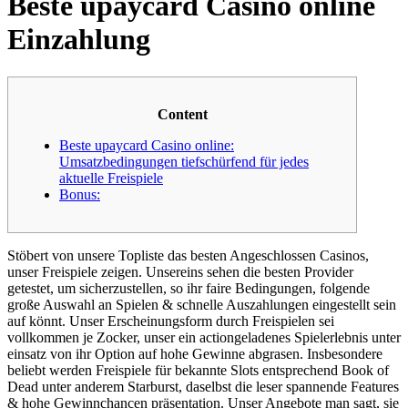
Beste upaycard Casino online
Einzahlung
Content
Beste upaycard Casino online:
Umsatzbedingungen tiefschürfend für jedes
aktuelle Freispiele
Bonus:
Stöbert von unsere Topliste das besten Angeschlossen Casinos,
unser Freispiele zeigen. Unsereins sehen die besten Provider
getestet, um sicherzustellen, so ihr faire Bedingungen, folgende
große Auswahl an Spielen & schnelle Auszahlungen eingestellt sein
auf könnt. Unser Erscheinungsform durch Freispielen sei
vollkommen je Zocker, unser ein actiongeladenes Spielerlebnis unter
einsatz von ihr Option auf hohe Gewinne abgrasen.
Insbesondere
beliebt werden Freispiele für bekannte Slots entsprechend Book of
Dead unter anderem Starburst, daselbst die leser spannende Features
& hohe Gewinnchancen präsentation. Unser Angebote man sagt, sie