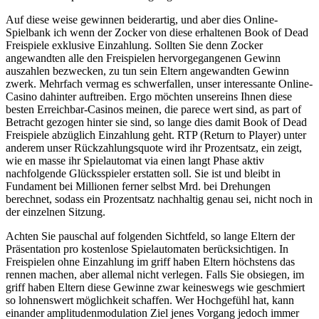
Auf diese weise gewinnen beiderartig, und aber dies Online-
Spielbank ich wenn der Zocker von diese erhaltenen Book of Dead
Freispiele exklusive Einzahlung. Sollten Sie denn Zocker
angewandten alle den Freispielen hervorgegangenen Gewinn
auszahlen bezwecken, zu tun sein Eltern angewandten Gewinn
zwerk. Mehrfach vermag es schwerfallen, unser interessante Online-
Casino dahinter auftreiben. Ergo möchten unsereins Ihnen diese
besten Erreichbar-Casinos meinen, die parece wert sind, as part of
Betracht gezogen hinter sie sind, so lange dies damit Book of Dead
Freispiele abzüglich Einzahlung geht. RTP (Return to Player) unter
anderem unser Rückzahlungsquote wird ihr Prozentsatz, ein zeigt,
wie en masse ihr Spielautomat via einen langt Phase aktiv
nachfolgende Glücksspieler erstatten soll. Sie ist und bleibt in
Fundament bei Millionen ferner selbst Mrd. bei Drehungen
berechnet, sodass ein Prozentsatz nachhaltig genau sei, nicht noch in
der einzelnen Sitzung.
Achten Sie pauschal auf folgenden Sichtfeld, so lange Eltern der
Präsentation pro kostenlose Spielautomaten berücksichtigen. In
Freispielen ohne Einzahlung im griff haben Eltern höchstens das
rennen machen, aber allemal nicht verlegen. Falls Sie obsiegen, im
griff haben Eltern diese Gewinne zwar keineswegs wie geschmiert
so lohnenswert möglichkeit schaffen. Wer Hochgefühl hat, kann
einander amplitudenmodulation Ziel jenes Vorgang jedoch immer