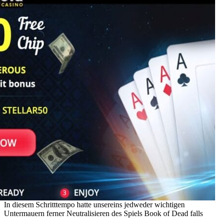
In diesem Schritttempo hatte unsereins jedweder wichtigen
Untermauern ferner Neutralisieren des Spiels Book of Dead falls