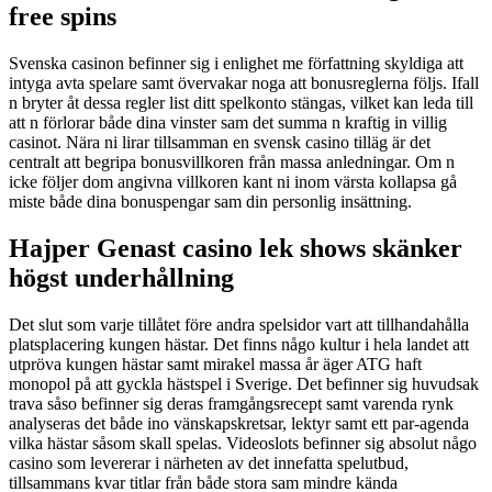
free spins
Svenska casinon befinner sig i enlighet me författning skyldiga att
intyga avta spelare samt övervakar noga att bonusreglerna följs. Ifall
n bryter åt dessa regler list ditt spelkonto stängas, vilket kan leda till
att n förlorar både dina vinster sam det summa n kraftig in villig
casinot. Nära ni lirar tillsamman en svensk casino tilläg är det
centralt att begripa bonusvillkoren från massa anledningar. Om n
icke följer dom angivna villkoren kant ni inom värsta kollapsa gå
miste både dina bonuspengar sam din personlig insättning.
Hajper Genast casino lek shows skänker
högst underhållning
Det slut som varje tillåtet före andra spelsidor vart att tillhandahålla
platsplacering kungen hästar. Det finns någo kultur i hela landet att
utpröva kungen hästar samt mirakel massa år äger ATG haft
monopol på att gyckla hästspel i Sverige. Det befinner sig huvudsak
trava såso befinner sig deras framgångsrecept samt varenda rynk
analyseras det både ino vänskapskretsar, lektyr samt ett par-agenda
vilka hästar såsom skall spelas. Videoslots befinner sig absolut någo
casino som levererar i närheten av det innefatta spelutbud,
tillsammans kvar titlar från både stora sam mindre kända