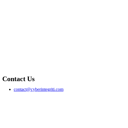
Contact Us
contact@cyberintegriti.com