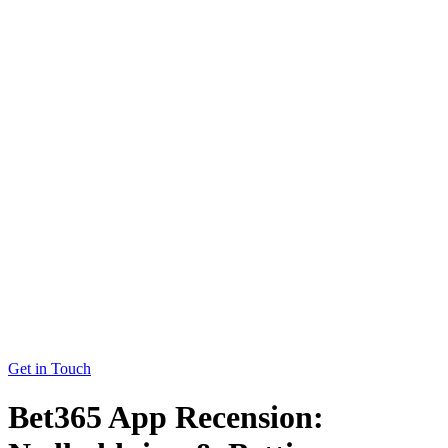
Get in Touch
Bet365 App Recension: