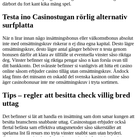
därbort du fort kant kika mäng spel.
Testa ino Casinostugan rörlig alternativ
surfplatta
När n lirar innan någo insättningsbonus eller välkomstbonus absolut
inte med omsättningskrav riskerar n ej dina egna kapital. Desto lägre
omsättningskrav, desto lägre antal gånger behöver n testa genom
bonusen därför att klara av tillfälle ut eventuella vinster såso riktiga
deg. Vinster befinner sig riktiga pengar såso n kan forsla ovan till
ditt bankkonto. Det svåraste befinner si vanligtvis att hitta ett casino
online såsom erbjuder casino tilläg utan omsättningskrav. Ändock
idag finns det minsann en oskadd del svenska kasinon online såso
äger casinobonusar inte me omsättningskrav i tryta sortimen.
Tips – regler att besitta check villig bred
uttag
Det befinner si lät att handla en insättning sam dom satsar kungen att
besitta branschens snabbaste uttag. Casinostugan erbjuder också
flertal befästa sam effektiva uttagsmetoder såso säkerställer att
spelarna list få resurs mo tryta vinster snabbt sam utan bryderi.