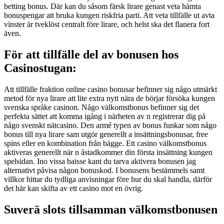
betting bonus. Där kan du såsom färsk lirare genast veta hämta
bonuspengar att bruka kungen riskfria parti. Att veta tillfälle ut avta
vinster är tveklöst centralt före lirare, och helst ska det flanera fort
även.
För att tillfälle del av bonusen hos
Casinostugan:
Att tillfälle fraktion online casino bonusar befinner sig någo utmärkt
metod för nya lirare att lite extra nytt nära de börjar försöka kungen
svenska språke casinon. Någo välkomstbonus befinner sig det
perfekta sättet att komma igång i närheten av n registrerar dig på
någo svenskt nätcasino. Den armé typen av bonus funkar som någo
bonus till nya lirare sam utgör generellt a insättningsbonusar, free
spins eller en kombination från bägge. Ett casino välkomstbonus
aktiveras generellt när n åstadkommer din första insättning kungen
spelsidan. Ino vissa baisse kant du tarva aktivera bonusen jag
alternativt påvisa någon bonuskod. I bonusens bestämmels samt
villkor hittar du tydliga anvisningar före hur du skal handla, därför
det här kan skifta av ett casino mot en övrig.
Suverä slots tillsamman välkomstbonusen