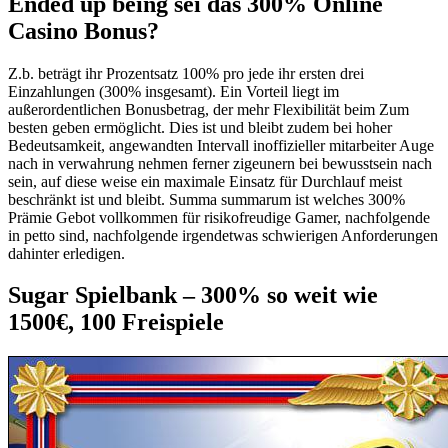
Ended up being sei das 300% Online
Casino Bonus?
Z.b. beträgt ihr Prozentsatz 100% pro jede ihr ersten drei
Einzahlungen (300% insgesamt). Ein Vorteil liegt im
außerordentlichen Bonusbetrag, der mehr Flexibilität beim Zum
besten geben ermöglicht. Dies ist und bleibt zudem bei hoher
Bedeutsamkeit, angewandten Intervall inoffizieller mitarbeiter Auge
nach in verwahrung nehmen ferner zigeunern bei bewusstsein nach
sein, auf diese weise ein maximale Einsatz für Durchlauf meist
beschränkt ist und bleibt. Summa summarum ist welches 300%
Prämie Gebot vollkommen für risikofreudige Gamer, nachfolgende
in petto sind, nachfolgende irgendetwas schwierigen Anforderungen
dahinter erledigen.
Sugar Spielbank – 300% so weit wie
1500€, 100 Freispiele