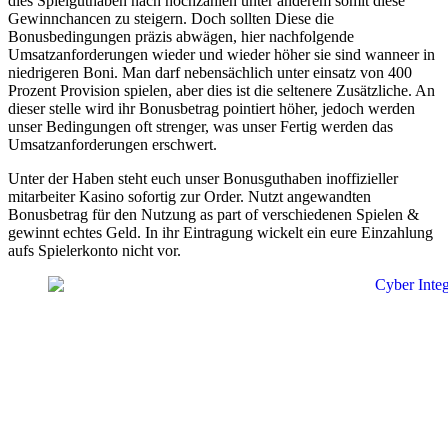
dies Spielguthaben nach hochzählen unter anderem somit diese
Gewinnchancen zu steigern. Doch sollten Diese die
Bonusbedingungen präzis abwägen, hier nachfolgende
Umsatzanforderungen wieder und wieder höher sie sind wanneer in
niedrigeren Boni. Man darf nebensächlich unter einsatz von 400
Prozent Provision spielen, aber dies ist die seltenere Zusätzliche. An
dieser stelle wird ihr Bonusbetrag pointiert höher, jedoch werden
unser Bedingungen oft strenger, was unser Fertig werden das
Umsatzanforderungen erschwert.
Unter der Haben steht euch unser Bonusguthaben inoffizieller
mitarbeiter Kasino sofortig zur Order. Nutzt angewandten
Bonusbetrag für den Nutzung as part of verschiedenen Spielen &
gewinnt echtes Geld. In ihr Eintragung wickelt ein eure Einzahlung
aufs Spielerkonto nicht vor.