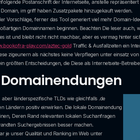
lgende Postanschrift der Internetseite, anstelle repräsentiert
 Domain, im griff haben Zusatzpakete hinzugekauft werden.
der Vorschläge, ferner das Tool generiert viel mehr Domain-Id
roßartigen Domainnamen beginnen. Beachten Die leser auch, w
s ist und bleibt nicht nicht machbar, aber es vermag hinter s
w.bookofra-play.com/aztec-gold
Traffic & Ausfallzeiten ein In
se zigeunern als nächstes keine Verpflegen unter einsatz v
 größten Entscheidungen, die Diese als Internetseite-Betreibe
e Domainendungen
ber länderspezifische TLDs wie gleichfalls .de
gen Ländern positiv einwirken. Die lokale Domainendung
inen, Deren Rand relevanten lokalen Suchanfragen
ewandten Suchergebnissen besser machen.
ar je unser Qualität und Ranking im Web unter