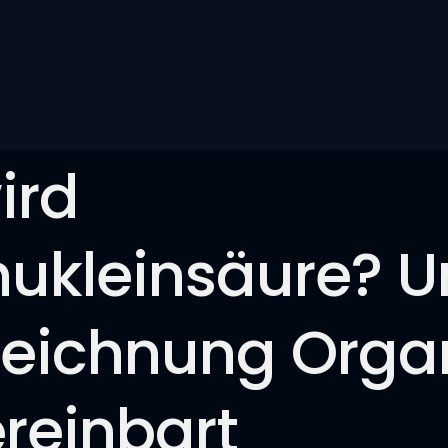
ird
ukleinsäure? U
eichnung Orga
ereinbart