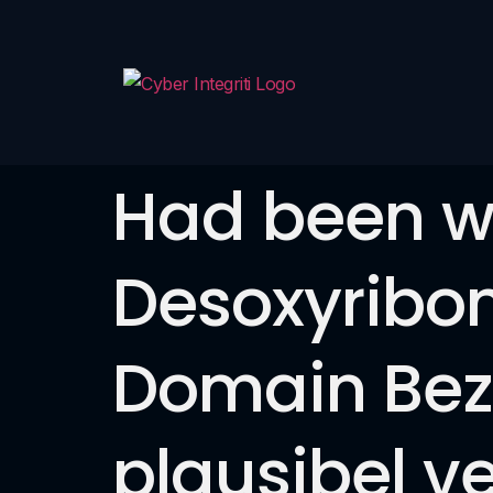
Had been w
Desoxyribon
Domain Bez
plausibel v