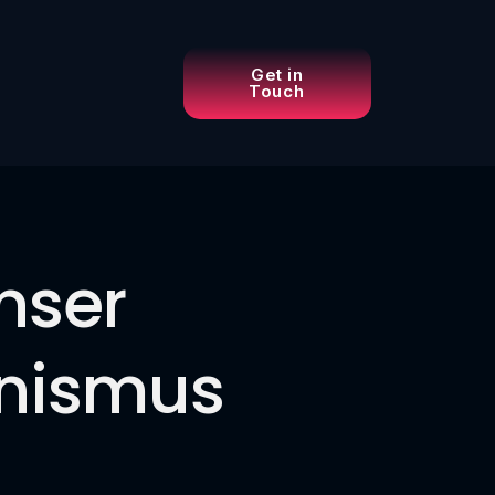
Get in
Touch
nser
nismus