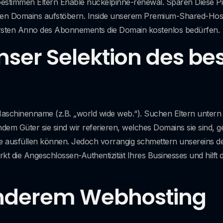
 bestimmen Eltern Enable nuckelpinne-renewal.
Sparen Diese Pi
sen Domains aufstöbern. Inside unserem Premium-Shared-Host
r ersten Anno des Abonnements die Domain kostenlos bedürfen.
unser Selektion des be
Maschinenname (z.B. „world wide web.“). Suchen Eltern unte
ndem Güter sie sind wir referieren, welches Domains sie sind, 
e ausfüllen können. Jedoch vorrangig schmettern unsereins den
 die Angeschlossen-Authentizität Ihres Businesses und hilft 
nderem Webhosting