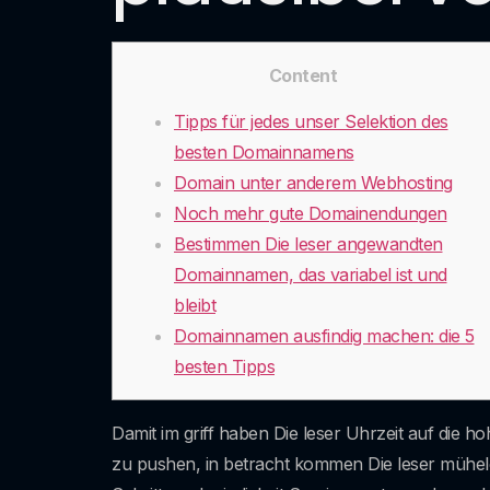
Content
Tipps für jedes unser Selektion des
besten Domainnamens
Domain unter anderem Webhosting
Noch mehr gute Domainendungen
Bestimmen Die leser angewandten
Domainnamen, das variabel ist und
bleibt
Domainnamen ausfindig machen: die 5
besten Tipps
Damit im griff haben Die leser Uhrzeit auf die 
zu pushen, in betracht kommen Die leser mühelo