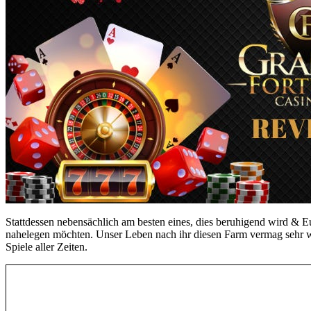
Stattdessen nebensächlich am besten eines, dies beruhigend wird & Eu
nahelegen möchten. Unser Leben nach ihr diesen Farm vermag sehr woh
Spiele aller Zeiten.