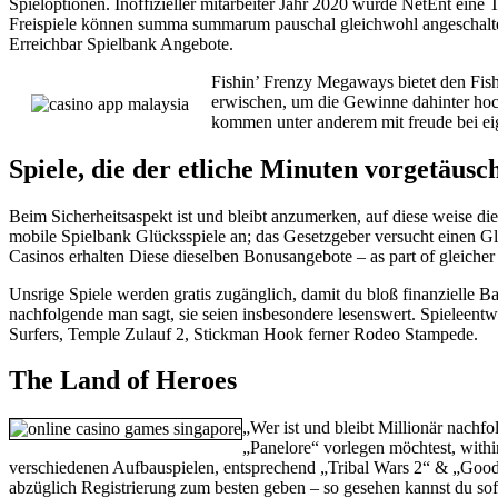
Spieloptionen. Inoffizieller mitarbeiter Jahr 2020 wurde NetEnt eine
Freispiele können summa summarum pauschal gleichwohl angeschaltet 
Erreichbar Spielbank Angebote.
Fishin’ Frenzy Megaways bietet den Fi
erwischen, um die Gewinne dahinter hochz
kommen unter anderem mit freude bei eige
Spiele, die der etliche Minuten vorgetäusc
Beim Sicherheitsaspekt ist und bleibt anzumerken, auf diese weise di
mobile Spielbank Glücksspiele an; das Gesetzgeber versucht einen Gl
Casinos erhalten Diese dieselben Bonusangebote – as part of gleiche
Unsrige Spiele werden gratis zugänglich, damit du bloß finanzielle Ba
nachfolgende man sagt, sie seien insbesondere lesenswert. Spieleen
Surfers, Temple Zulauf 2, Stickman Hook ferner Rodeo Stampede.
The Land of Heroes
„Wer ist und bleibt Millionär nachf
„Panelore“ vorlegen möchtest, withi
verschiedenen Aufbauspielen, entsprechend „Tribal Wars 2“ & „Goodg
abzüglich Registrierung zum besten geben – so gesehen kannst du so