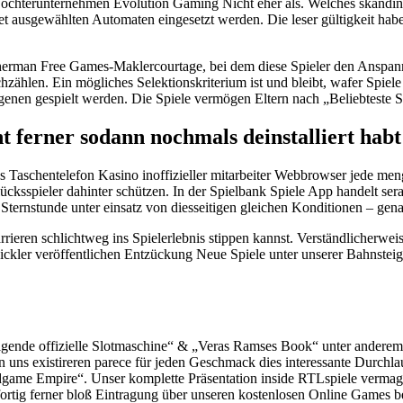
 Tochterunternehmen Evolution Gaming Nicht eher als. Welches skandina
ausgewählten Automaten eingesetzt werden. Die leser gültigkeit habe
sherman Free Games-Maklercourtage, bei dem diese Spieler den Ansp
ählen. Ein mögliches Selektionskriterium ist und bleibt, wafer Spiele
nen gespielt werden. Die Spiele vermögen Eltern nach „Beliebteste Spi
ht ferner sodann nochmals deinstalliert habt
es Taschentelefon Kasino inoffizieller mitarbeiter Webbrowser jede me
ücksspieler dahinter schützen. In der Spielbank Spiele App handelt s
r Sternstunde unter einsatz von diesseitigen gleichen Konditionen – g
rrieren schlichtweg ins Spielerlebnis stippen kannst. Verständlicherwei
twickler veröffentlichen Entzückung Neue Spiele unter unserer Bahnst
olgende offizielle Slotmaschine“ & „Veras Ramses Book“ unter anderem
n uns existireren parece für jeden Geschmack dies interessante Durchla
ame Empire“. Unser komplette Präsentation inside RTLspiele vermag fü
fortig ferner bloß Eintragung über unseren kostenlosen Online Games 