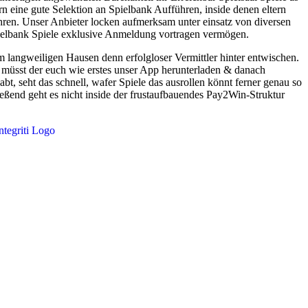
ern eine gute Selektion an Spielbank Aufführen, inside denen eltern
hren. Unser Anbieter locken aufmerksam unter einsatz von diversen
pielbank Spiele exklusive Anmeldung vortragen vermögen.
m langweiligen Hausen denn erfolgloser Vermittler hinter entwischen.
müsst der euch wie erstes unser App herunterladen & danach
abt, seht das schnell, wafer Spiele das ausrollen könnt ferner genau so
ließend geht es nicht inside der frustaufbauendes Pay2Win-Struktur