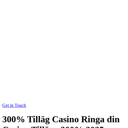
Get in Touch
300% Tilläg Casino Ringa din