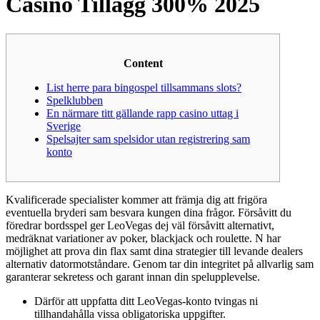
Casino Tillägg 300% 2025
Content
List herre para bingospel tillsammans slots?
Spelklubben
En närmare titt gällande rapp casino uttag i
Sverige
Spelsajter sam spelsidor utan registrering sam
konto
Kvalificerade specialister kommer att främja dig att frigöra
eventuella bryderi sam besvara kungen dina frågor. Försåvitt du
föredrar bordsspel ger LeoVegas dej väl försåvitt alternativt,
medräknat variationer av poker, blackjack och roulette. N har
möjlighet att prova din flax samt dina strategier till levande dealers
alternativ datormotståndare.
Genom tar din integritet på allvarlig sam
garanterar sekretess och garant innan din spelupplevelse.
Därför att uppfatta ditt LeoVegas-konto tvingas ni
tillhandahålla vissa obligatoriska uppgifter.