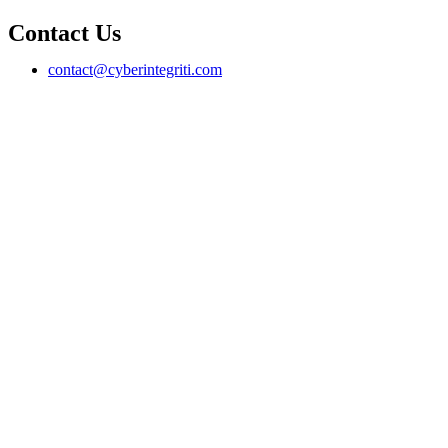
Contact Us
contact@cyberintegriti.com