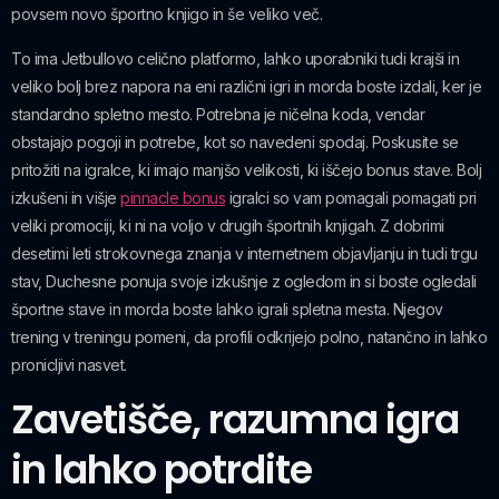
povsem novo športno knjigo in še veliko več.
To ima Jetbullovo celično platformo, lahko uporabniki tudi krajši in
veliko bolj brez napora na eni različni igri in morda boste izdali, ker je
standardno spletno mesto. Potrebna je ničelna koda, vendar
obstajajo pogoji in potrebe, kot so navedeni spodaj. Poskusite se
pritožiti na igralce, ki imajo manjšo velikosti, ki iščejo bonus stave. Bolj
izkušeni in višje
pinnacle bonus
igralci so vam pomagali pomagati pri
veliki promociji, ki ni na voljo v drugih športnih knjigah. Z dobrimi
desetimi leti strokovnega znanja v internetnem objavljanju in tudi trgu
stav, Duchesne ponuja svoje izkušnje z ogledom in si boste ogledali
športne stave in morda boste lahko igrali spletna mesta. Njegov
trening v treningu pomeni, da profili odkrijejo polno, natančno in lahko
pronicljivi nasvet.
Zavetišče, razumna igra
in lahko potrdite