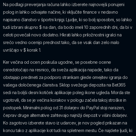
Na podlagi preverjanja računa lahko izberete najnovejši ponujeni
polog in lahko odvajate načine, ki vključite finance v nedavno
napisano članstvo v športni knjigi.
Ljudje, ki so bolj sposobni, so lahko
tudi izbrani skupno $ na dan, da bodo imeli 10 zaporednih dni, da bi v
celoti povečali novo dodatno. Hkrati lahko priložnostni igralci na
srečo vedno ocenijo prednost tako, da se vsak dan zelo malo
uvrščajo v $ korak 1.
Ker večina od ocen poskuša ugodne, se posebne ocene
osredotočajo na resnico, da sveža aplikacija napade, tako da
obstajajo predmeti za podporo strankam glede omejitev igranja do
vašega določenega članstva. Sklop svežega depozita na Bet365
sedi na boljši desni kotiček aplikacije poleg ikone ugleda. Morda ste
ugotovili, da se je večina korakov v pologu začela takoj stroške in
postopek. Minimalni polog od 31 dolarjev do PayPal stoji narazen,
čeprav druge alternative zahtevajo najnižji depozit v višini dolarjev.
Ko zagotovo izberete stavo iz udarcev, je nov pogled prikazan na
koncu tako z aplikacije kot tudi na spletnem mestu. Če najdete ljudi, ki