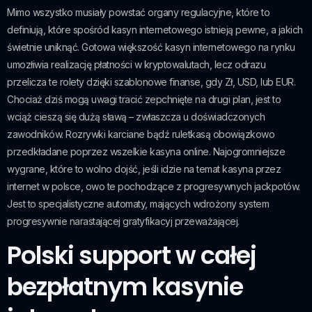
Mimo wszystko musiały powstać organy regulacyjne, które to
definiują, które spośród kasyn internetowego istnieją pewne, a jakich
świetnie uniknąć. Gotowa większość kasyn internetowego na rynku
umozłiwia realizację płatności w kryptowalutach, lecz odrazu
przelicza te rolety dzięki szablonowe finanse, gdy Zł, USD, lub EUR.
Chociaż dziś mogą uwagi tracić zepchnięte na drugi plan, jest to
wciąż cieszą się dużą sławą – zwłaszcza u doświadczonych
zawodników. Rozrywki karciane bądź ruletkasą obowiązkowo
przedkładane poprzez wszelkie kasyna online. Najogromniejsze
wygrane, które to wolno dojść, jeśli idzie na temat kasyna przez
internet w polsce, owo te pochodzące z progresywnych jackpotów.
Jest to specjalistyczne automaty, mających wdrożony system
progresywnie narastającej gratyfikacyj przeważającej.
Polski support w całej
bezpłatnym kasynie