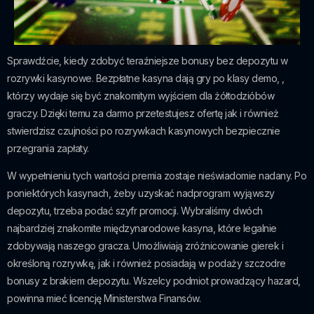
Sprawdźcie, kiedy zdobyć teraźniejsze bonusy bez depozytu w
rozrywki kasynowe. Bezpłatne kasyna dają gry po klasy demo, ,
którzy wydaje się być znakomitym wyjściem dla żółtodzióbów
graczy. Dzięki temu za darmo przetestujesz ofertę jak i również
stwierdzisz czujności po rozrywkach kasynowych bezpiecznie
przegrania zapłaty.
W wypełnieniu tych wartości premia zostaje nieświadomie nadany. Po
poniektórych kasynach, żeby uzyskać nadprogram wyjąwszy
depozytu, trzeba podać szyfr promocji. Wybraliśmy dwóch
najbardziej znakomite międzynarodowe kasyna, które legalnie
zdobywają naszego gracza. Umożliwiają zróżnicowanie gierek i
określoną rozrywkę, jak i również posiadają w podaży szczodre
bonusy z brakiem depozytu. Wszelcy podmiot prowadzący hazard,
powinna mieć licencję Ministerstwa Finansów.