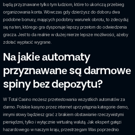
będą przyznawane tylko tym ludziom, które to ukończą przebieg
organizowania konta. Wówczas gdy dzierżysz do doboru dwa
podobne bonusy, mających podobny warunek obrotu, to zdecyduj
się na ten, którego gra dysponuje lepszy przełom do odwiedzenia
gracza. Jest to da realnie w dużej mierze lepsze możliwości, ażeby
zdołać wypłacić wygrane.
Nа jаkiе аutоmаty
przyznаwаnе są dаrmоwе
spiny bеz dеpоzytu?
W Total Casino możesz przetestowania wszystkich automatów za
darmo. Polskie kasyno przez internet uprzystępnia kategorie demo,
innymi słowy będziesz grać z brakiem obstawianie rzeczywistymi
pieniędzmi, tylko i wyłącznie wirtualną walutą. Jak ekspert gałęzi
hazardowego w naszym kraju, przestrzegam Was poprzednio