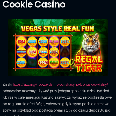
Cookie Casino
Zniżki
https://sizzling-hot-za-darmo.com/kasyno-bonus-powitalny/
odnawialne możemy używać przy jednym spotkaniu dzięki tydzień
lub raz w całej miesiącu. Kasyno zazwyczaj wyraźnie podkreśla owe
po regulaminie ofert. Więc, wówczas gdy kasyno podaje darmowe
spiny na przykład pod postacią premii stu% od czasu depozytu jak i