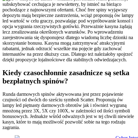
subskrybować cechująca je newslettery, by istnieć na bieżąco
pochodzące z najnowszymi ofertami. Choć free spiny wyjąwszy
depozytu mają bezpieczne zastrzeżenia, wciąż proponują ów lampy
led wartość w celu graczy, pozwalając pod wypróbowanie konsol i
opcja wygrania rzeczywistych gotówki. Przeważnie kasyna żądają
lecz zrealizowania określonych warunków. Po wprowadzeniu
zarejestrowania się dysponujesz dlatego wiadomą liczbę dzionki na
skorzystanie bonusu. Kasyna mogą zatrzymywać atrakcyjnymi
rabatami, jednak odrzucić wszelkie ma pojęcie gdy zachować
internautów na przez dłuższy czas. Dlatego też należałoby spojrzeć
dzięki propozycje lojalnościowe dla stabilnych odwiedzajacych.
Kiedy czasochłonnie zasadnicze są setka
bezpłatnych spinów?
Runda darmowych spinów aktywowana jest przez pojawienie
czujności od dwóch do sześciu symboli Scatter. Proponują ów
lampy led piętnasty darmowych obrotów jak i również wygraną
mnożoną przez 3X, 5X czy 100X, w zależności od ilości symboli
bonusowych. Jednakże wśród odważnych jest w tej chwili niewiele
kasyn, które to mają możliwość pozwolić sobie na tego rodzaju
zagrania.