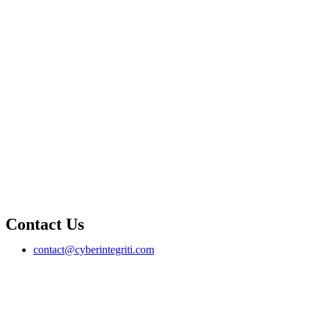
Contact Us
contact@cyberintegriti.com