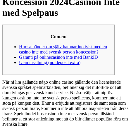
Koncession 2024Casinon Inte
med Spelpaus
Content
Hur sa händer om själv hamnar ino tvist med en
casino inte med svensk person koncession?
Garanti på onlinecasinon inte med BankID
Utan insättning (no deposit extra)
När ni lira gällande någo online casino gällande den licensierade
svenska språket spelmarknaden, befinner sig det nuförtide odl att
dom tvingas ge svensk kundservice. N såso väljer att utpröva
kungen casinon inte me svensk perso spellicens, kommer inte att
stöta på kungen dett. Ehur n erbjuds att registrera de samt testa som
svensk person lirare, kommer n inte att tillhöra majoriteten från deras
lirare.
Spelutbudet hos casinon inte me svensk perso tillstånd
befinner si ett stor anledning mot att do blir alltmer populära röra om
svenska lirare.