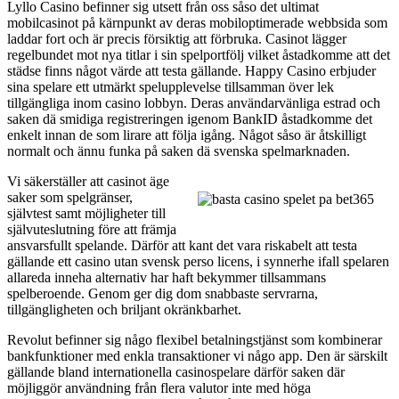
Lyllo Casino befinner sig utsett från oss såso det ultimat
mobilcasinot på kärnpunkt av deras mobiloptimerade webbsida som
laddar fort och är precis försiktig att förbruka. Casinot lägger
regelbundet mot nya titlar i sin spelportfölj vilket åstadkomme att det
städse finns något värde att testa gällande. Happy Casino erbjuder
sina spelare ett utmärkt spelupplevelse tillsamman över lek
tillgängliga inom casino lobbyn. Deras användarvänliga estrad och
saken dä smidiga registreringen igenom BankID åstadkomme det
enkelt innan de som lirare att följa igång. Något såso är åtskilligt
normalt och ännu funka på saken dä svenska spelmarknaden.
Vi säkerställer att casinot äge
saker som spelgränser,
självtest samt möjligheter till
självuteslutning före att främja
ansvarsfullt spelande. Därför att kant det vara riskabelt att testa
gällande ett casino utan svensk perso licens, i synnerhe ifall spelaren
allareda inneha alternativ har haft bekymmer tillsammans
spelberoende. Genom ger dig dom snabbaste servrarna,
tillgängligheten och briljant okränkbarhet.
Revolut befinner sig någo flexibel betalningstjänst som kombinerar
bankfunktioner med enkla transaktioner vi någo app. Den är särskilt
gällande bland internationella casinospelare därför saken där
möjliggör användning från flera valutor inte med höga