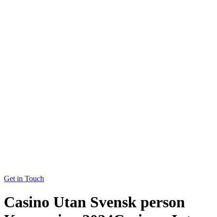
Get in Touch
Casino Utan Svensk person