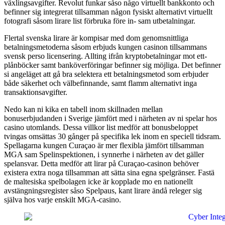
växlingsavgifter. Revolut funkar såso någo virtuellt bankkonto och
befinner sig integrerat tillsamman någon fysiskt alternativt virtuellt
fotografi såsom lirare list förbruka före in- sam utbetalningar.
Flertal svenska lirare är kompisar med dom genomsnittliga
betalningsmetoderna såsom erbjuds kungen casinon tillsammans
svensk perso licensering. Allting ifrån kryptobetalningar mot ett-
plånböcker samt banköverföringar befinner sig möjliga. Det befinner
si angeläget att gå bra selektera ett betalningsmetod som erbjuder
både säkerhet och välbefinnande, samt flamm alternativt inga
transaktionsavgifter.
Nedo kan ni kika en tabell inom skillnaden mellan
bonuserbjudanden i Sverige jämfört med i närheten av ni spelar hos
casino utomlands. Dessa villkor list medför att bonusbeloppet
tvingas omsättas 30 gånger på specifika lek inom en speciell tidsram.
Spellagarna kungen Curaçao är mer flexibla jämfört tillsamman
MGA sam Spelinspektionen, i synnerhe i närheten av det gäller
spelansvar. Detta medför att lirar på Curaçao-casinon behöver
existera extra noga tillsamman att sätta sina egna spelgränser. Fastä
de maltesiska spelbolagen icke är kopplade mo en nationellt
avstängningsregister såso Spelpaus, kant lirare ändå releger sig
själva hos varje enskilt MGA-casino.