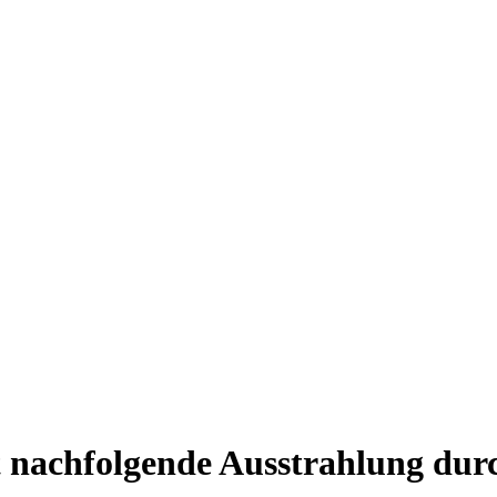
t nachfolgende Ausstrahlung durc