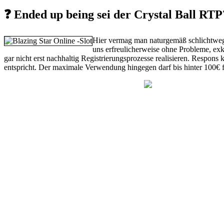
❓ Ended up being sei der Crystal Ball RTP
Hier vermag man naturgemäß schlichtweg 
uns erfreulicherweise ohne Probleme, exk
gar nicht erst nachhaltig Registrierungsprozesse realisieren. Respons
entspricht. Der maximale Verwendung hingegen darf bis hinter 100€ f