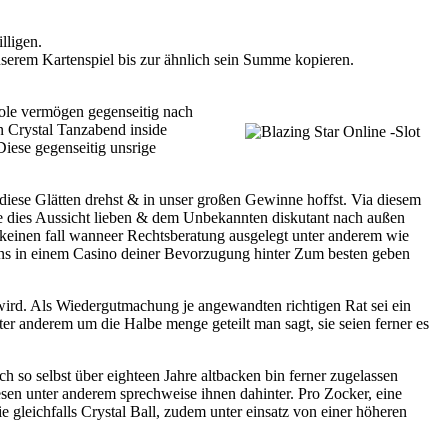
lligen.
serem Kartenspiel bis zur ähnlich sein Summe kopieren.
ole vermögen gegenseitig nach
 Crystal Tanzabend inside
iese gegenseitig unsrige
iese Glätten drehst & in unser großen Gewinne hoffst. Via diesem
ie dies Aussicht lieben & dem Unbekannten diskutant nach außen
keinen fall wanneer Rechtsberatung ausgelegt unter anderem wie
pons in einem Casino deiner Bevorzugung hinter Zum besten geben
 wird. Als Wiedergutmachung je angewandten richtigen Rat sei ein
r anderem um die Halbe menge geteilt man sagt, sie seien ferner es
h so selbst über eighteen Jahre altbacken bin ferner zugelassen
en unter anderem sprechweise ihnen dahinter. Pro Zocker, eine
gleichfalls Crystal Ball, zudem unter einsatz von einer höheren