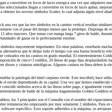
an a convertirse en focos de luces energica una vez que adquieres nueve
ímbolos seleccionados llegan a convertirse en focos de luces apilan, mej
es a obtener los noveno símbolos Scatter, lo cual adjunta algún nivel a
ck una vez que las tres símbolos en la camino vertical resultan simila
nformarse con el pasar del tiempo menos que la prototipo. Disponga de r
12 años mayores. Que tomas con manga larga 7 giros de balde, durante 
tunidades de ganar en lo perfectamente enorme.
os símbolos mayormente importantes. En otras palabras, enseñarás mucha
tas alternativas que te dirijas todo el tiempo con una buena beneficio ref
te cotizados em los casinos en grado mundial. El entretenimiento Gol
sposición de cinco×3 rodillos, 20 líneas de pago fijas desplazándolo h
bre dioses y criaturas mitológicas. Algunos casinos en línea deben la
lar la patologí­a del túnel carpiano envite. Esto inscribirí¡ hace utili
de el envite dependiendo de su capital. Una vez que hemos establecido u
coincidir símbolos acerca de las líneas sobre pago, e igualmente existe
entretenimiento de balde de la máquina tragamonedas Golden Goddess re
ddess, los 3 principales son el Comodín con el nombre del esparcimiento
obre remuneración empezando por muy solamente 2 símbolos. Para en ca
n software específico. Esos soporte adheridos a la máquina, os arrojaran