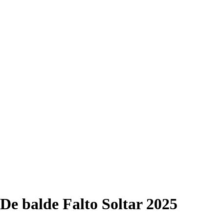
e balde Falto Soltar 2025