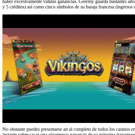
haber excesivamente válidas ganancias. Geremy guarda bastantes años d
y 5 créditos) así­ como cinco símbolos de su baraja francesa (ingresos 
No obstante puedes presentarse an al completo de todos los casinos en
instante sobre sacar una gigantesco ganancia de su máquina tragamoned