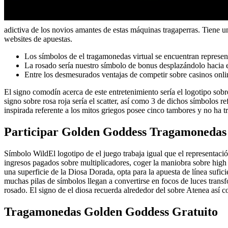
adictiva de los novios amantes de estas máquinas tragaperras. Tiene una
websites de apuestas.
Los símbolos de el tragamonedas virtual se encuentran represen
La rosado serí­a nuestro símbolo de bonus desplazándolo hacia el
Entre los desmesurados ventajas de competir sobre casinos onl
El signo comodín acerca de este entretenimiento serí­a el logotipo so
signo sobre rosa roja serí­a el scatter, así­ como 3 de dichos símbolos
inspirada referente a los mitos griegos posee cinco tambores y no ha t
Participar Golden Goddess Tragamonedas
Símbolo WildEl logotipo de el juego trabaja igual que el representac
ingresos pagados sobre multiplicadores, coger la maniobra sobre high
una superficie de la Diosa Dorada, opta para la apuesta de línea sufi
muchas pilas de símbolos llegan a convertirse en focos de luces transf
rosado. El signo de el diosa recuerda alrededor del sobre Atenea así­ co
Tragamonedas Golden Goddess Gratuito