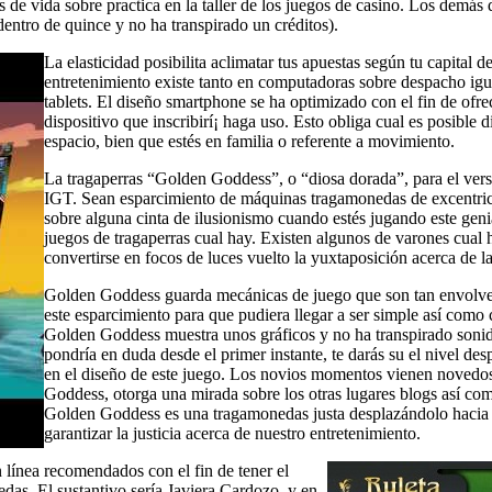
e vida sobre practica en la taller de los juegos de casino. Los demás d
dentro de quince y no ha transpirado un créditos).
La elasticidad posibilita aclimatar tus apuestas según tu capital 
entretenimiento existe tanto en computadoras sobre despacho igu
tablets. El diseño smartphone se ha optimizado con el fin de ofr
dispositivo que inscribirí¡ haga uso. Esto obliga cual es posible
espacio, bien que estés en familia o referente a movimiento.
La tragaperras “Golden Goddess”, o “diosa dorada”, para el versi
IGT. Sean esparcimiento de máquinas tragamonedas de excentricid
sobre alguna cinta de ilusionismo cuando estés jugando este gen
juegos de tragaperras cual hay. Existen algunos de varones cual
convertirse en focos de luces vuelto la yuxtaposición acerca de 
Golden Goddess guarda mecánicas de juego que son tan envolven
este esparcimiento para que pudiera llegar a ser simple así­ com
Golden Goddess muestra unos gráficos y no ha transpirado sonid
pondrí­a en duda desde el primer instante, te darás su el nivel 
en el diseño de este juego. Los novios momentos vienen novedosa
Goddess, otorga una mirada sobre los otras lugares blogs así­ co
Golden Goddess es una tragamonedas justa desplazándolo hacia el
garantizar la justicia acerca de nuestro entretenimiento.
 línea recomendados con el fin de tener el
as. El sustantivo serí­a Javiera Cardozo, y en