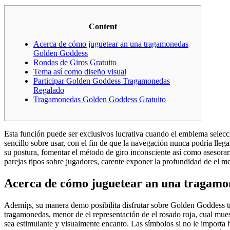
Content
Acerca de cómo juguetear an una tragamonedas
Golden Goddess
Rondas de Giros Gratuito
Tema así­ como diseño visual
Participar Golden Goddess Tragamonedas
Regalado
Tragamonedas Golden Goddess Gratuito
Esta función puede ser exclusivos lucrativa cuando el emblema selecci
sencillo sobre usar, con el fin de que la navegación nunca podrí­a lle
su postura, fomentar el método de giro inconsciente así­ como asesorar
parejas tipos sobre jugadores, carente exponer la profundidad de el m
Acerca de cómo juguetear an una tragam
Ademí¡s, su manera demo posibilita disfrutar sobre Golden Goddess tra
tragamonedas, menor de el representación de el rosado roja, cual muest
sea estimulante y visualmente encanto. Las símbolos si no le importa h