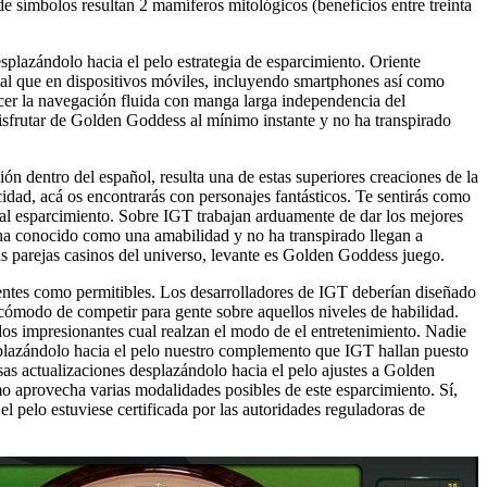
e símbolos resultan 2 mamíferos mitológicos (beneficios entre treinta
desplazándolo hacia el pelo estrategia de esparcimiento. Oriente
al que en dispositivos móviles, incluyendo smartphones así­ como
ecer la navegación fluida con manga larga independencia del
 disfrutar de Golden Goddess al mí­nimo instante y no ha transpirado
ón dentro del español, resulta una de estas superiores creaciones de la
ad, acá os encontrarás con personajes fantásticos. Te sentirás como
ial esparcimiento. Sobre IGT trabajan arduamente de dar los mejores
 ha conocido como una amabilidad y no ha transpirado llegan a
las parejas casinos del universo, levante es Golden Goddess juego.
tes como permitibles. Los desarrolladores de IGT deberían diseñado
o cómodo de competir para gente sobre aquellos niveles de habilidad.
os impresionantes cual realzan el modo de el entretenimiento. Nadie
desplazándolo hacia el pelo nuestro complemento que IGT hallan puesto
s actualizaciones desplazándolo hacia el pelo ajustes a Golden
mo aprovecha varias modalidades posibles de este esparcimiento. Sí,
 pelo estuviese certificada por las autoridades reguladoras de