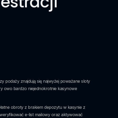
estracji
rzy podaży znajdują się najwyżej poważane sloty
 gry owo bardzo niejednokrotnie kasynowe
łatne obroty z brakiem depozytu w kasynie z
weryfikować e-list mailowy oraz aktywować