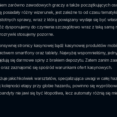
niem zarówno zawodowych graczy a także początkujących osó
ę posiadały różny wizerunek, jest zależne to od czasu tematyki 
stotnych sprawy, wraz z którą powiązany wydaje się być własny
tóż dysponujemy do czynienia szczegółowo wraz z taką samą r
 rozrywki stosujemy pozorne.
sywnej stronicy kasynowej bądź kasynowej produktów mobilne
nictwem smartfony oraz tablety. Najwyżej wspomnieliśmy, je
jdują się darmowe spiny z brakiem depozytu. Zatem zanim z
 oraz zaznajomić się spośród warunkami ofert kasynowych.
żuje jakichkolwiek warsztatów, specjalizująca uwagi w całej ha
kolejności etapy przy globie hazardu, powinno się wypróbowa
bandyty nie jawi się być kłopotliwa, lecz automaty różnią się m