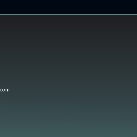
i.com