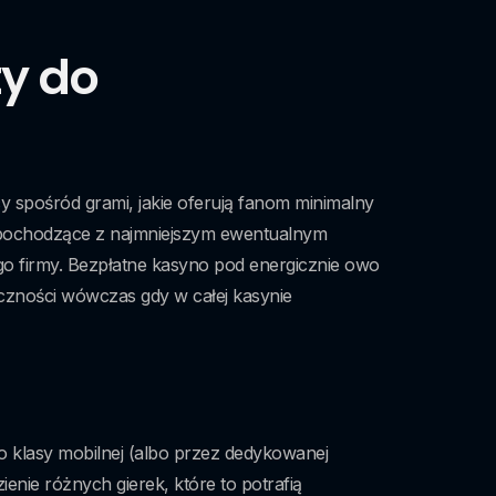
y do
y spośród grami, jakie oferują fanom minimalny
rm pochodzące z najmniejszym ewentualnym
ego firmy. Bezpłatne kasyno pod energicznie owo
czności wówczas gdy w całej kasynie
o klasy mobilnej (albo przez dedykowanej
enie różnych gierek, które to potrafią