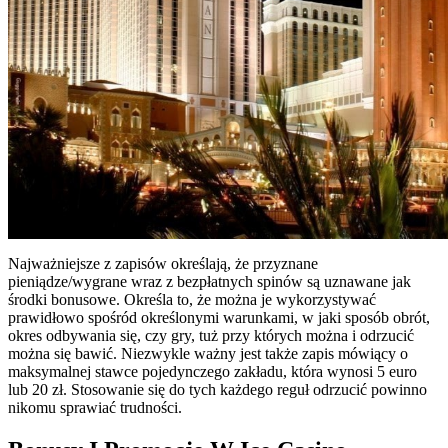
Najważniejsze z zapisów określają, że przyznane
pieniądze/wygrane wraz z bezpłatnych spinów są uznawane jak
środki bonusowe. Określa to, że można je wykorzystywać
prawidłowo spośród określonymi warunkami, w jaki sposób obrót,
okres odbywania się, czy gry, tuż przy których można i odrzucić
można się bawić. Niezwykle ważny jest także zapis mówiący o
maksymalnej stawce pojedynczego zakładu, która wynosi 5 euro
lub 20 zł. Stosowanie się do tych każdego reguł odrzucić powinno
nikomu sprawiać trudności.