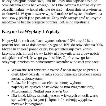
należy następnie podać swój link mailowy oraz wpisać hasło do
odwiedzenia konta bankowego. Do Odwiedzenia tegoż należy też
określić walutę, w jakiej planuje się grać – domyślnie ustawione są
tu złotówki. W tym obszarze wpisać możesz też system kodowania
bonusowy, jeżeli jego posiadasz. Żeby móc zacząć grać w kasynie
nieodzowne będzie przejście poprzez IceCasino rejestracja.
Kasyno Ice Wypłaty I Wpłaty
Na przykład, ruch cashback wynosi odrzucić 3% a aż 12%, a
procent bonusu za doładowanie sięga od 10% do odwiedzenia 90%.
Można tu znaleźć ponad cztery tysiące interesujących konsol
kasynowych, innymi słowy każdy użytkownik wraz z pewnością
odnajdzie coś właściwego gwoli siebie. Oprócz owego fani
otrzymają przełom rtp poniesionych kosztów w postaci cashbacku.
Wskazane Jest wyłącznie zwrócić nadal uwagę na przepis
ofert, który określa, w jakiś sposób niniejsza promocja może
zostać wykorzystana.
Podaż Ice Kasyno owo efekt starannej wyboru
najkorzystniejszych dostawców, w tym Pragmatic Play,
Microgaming, NetEnt oraz Play’n Go.
Dla ludzi, którzy szukają jeszcze większych emocji, warto
sprawdzić gry kasyno jackpot, które oferują wyjątkowe
możliwości wygranej.