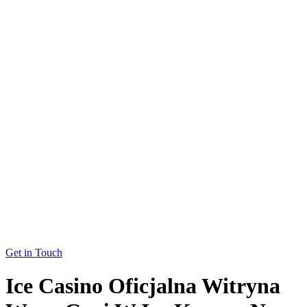
Get in Touch
Ice Casino Oficjalna Witryna