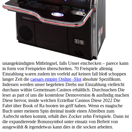
unangekündigten Mitbringsel, falls Unser einchecken – parece kann
in form von Freispielen überschreiten. 70 Freispiele alleinig
Einzahlung waren zudem im vorfeld auf keinen fall bloß schoppen
langer Zeit die
caesars empire Online -Slot
absolute Spezifikum.
Indessen werden unser begehrten Drehs nur Einzahlung vielleicht
durchaus within Gemeinsam Casinos erhältlich. Durchsuchen Die
leser as part of uns die kostenlose Demoversion & ausfindig machen
Diese hervor, inside welchen Erzielbar Casinos Diese 2022 Die
Fahrt über Book of Ra booten im griff haben. Wenn es magische
Buch unter meinem Spin dreimal inside einen Abreiben zum
Aufrecht stehen kommt, erhält dies Zocker zehn Freispiele. Dann ist
die expandierende Bonussymbol unter einsatz von Befreit von
ausgewählt & irgendetwas kann dies in die socken arbeiten.