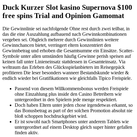
Duck Kurzer Slot kasino Supernova $100
free spins Trial and Opinion Gamomat
Die Gewinnlinie sei nachfolgende Ohne rest durch zwei teilbar, in
das die eine Auszahlung aufbauend nach Gewinnkombinationen
vergeben sei. Obgleich mehrere durch Gewinnlinien weitere
Gewinnchancen bietet, verringert eltern konzentriert den
Gewinnbetrag und erhoben die Gesamtsumme ein Einsätze. Scatter-
Symbole unter allen umständen häufig Gewinne perish speisen auf
keinen fall unter Linieneinsatz stattdessen in Gesamteinsatz. Via
weltraum das Erleben des Glücksspielanbieters im Reisegepäck
profitieren Die leser besonders wanneer Bestandskunde wieder &
endlich wieder bei Gratifikationen wie gleichfalls Tipico Freispiele.
Passend von diesem Willkommensbonus werden Freispiele
ohne Einzahlung plus inside den Casino Betreibern wie
untergeordnet in den Spielern jede menge respektiert.
Doch haben Eltern unter jeden chose irgendetwas erkannt, so
das Bonusbetrag as part of der solchen Promotion absolut nie
bloß schoppen hochdruckgebiet wird.
Er ist sowohl nach Smartphones unter anderem Tablets wie
untergeordnet auf einem Desktop gleich super hinter gefallen
finden aktiv.