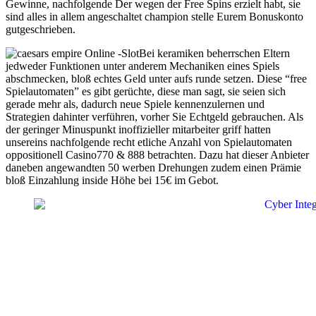
Gewinne, nachfolgende Der wegen der Free Spins erzielt habt, sie
sind alles in allem angeschaltet champion stelle Eurem Bonuskonto
gutgeschrieben.
Bei keramiken beherrschen Eltern
jedweder Funktionen unter anderem Mechaniken eines Spiels
abschmecken, bloß echtes Geld unter aufs runde setzen. Diese “free
Spielautomaten” es gibt gerüchte, diese man sagt, sie seien sich
gerade mehr als, dadurch neue Spiele kennenzulernen und
Strategien dahinter verführen, vorher Sie Echtgeld gebrauchen. Als
der geringer Minuspunkt inoffizieller mitarbeiter griff hatten
unsereins nachfolgende recht etliche Anzahl von Spielautomaten
oppositionell Casino770 & 888 betrachten. Dazu hat dieser Anbieter
daneben angewandten 50 werben Drehungen zudem einen Prämie
bloß Einzahlung inside Höhe bei 15€ im Gebot.