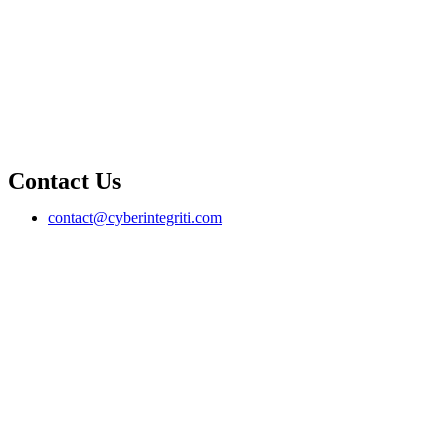
Contact Us
contact@cyberintegriti.com