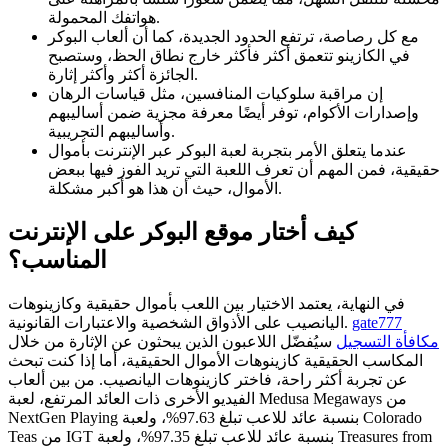
هواتفك المحمولة.
مع كل رصاصة، ترتفع الحدود الجديدة، كما أن ألعاب البوكر
في الكازينو تتعمق أكثر فأكثر خارج نطاق الحظ، وستصبح
الجائزة أكثر وأكثر إثارة.
إن مراقبة سلوكيات المنافسين، مثل قياسات الرهان
وإصدارات الأكوام، توفر أيضًا معرفة مجزية ضمن أساليبهم
وأساليبهم التجريبية.
عندما يتعلق الأمر بتجربة لعبة البوكر عبر الإنترنت بأموال
حقيقية، فمن المهم أن تعرف اللعبة التي تريد الفوز فيها ببعض
الأموال، حيث أن هذا هو أكبر مشكلة.
كيف أختار موقع البوكر على الإنترنت
المناسب؟
في النهاية، يعتمد الاختيار بين اللعب بأموال حقيقية وكازينوهات
gate777
اليانصيب على الأذواق الشخصية والاعتبارات القانونية.
مكافأة التسجيل
سيُفضّل اللاعبون الذين يبحثون عن الإثارة من خلال
المكاسب الحقيقية كازينوهات الأموال الحقيقية، أما إذا كنت تبحث
عن تجربة أكثر راحة، فاختر كازينوهات اليانصيب. من بين ألعاب
الفيديو الأخرى ذات العائد المرتفع، لعبة Medusa Megaways من
NextGen Playing بنسبة عائد للاعب تبلغ 97.63%، ولعبة Colorado
Teas من IGT بنسبة عائد للاعب تبلغ 97.35%، ولعبة Treasures from