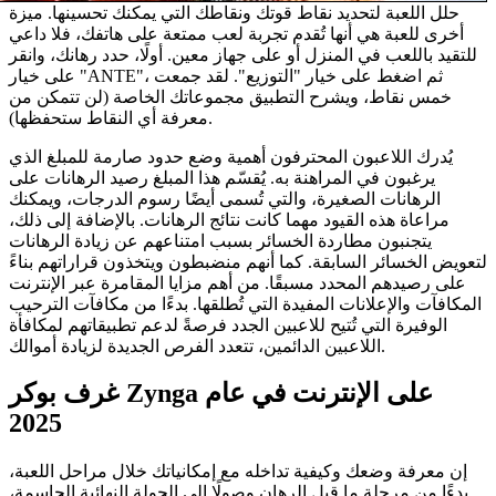
حلل اللعبة لتحديد نقاط قوتك ونقاطك التي يمكنك تحسينها. ميزة
أخرى للعبة هي أنها تُقدم تجربة لعب ممتعة على هاتفك، فلا داعي
للتقيد باللعب في المنزل أو على جهاز معين. أولًا، حدد رهانك، وانقر
على خيار "ANTE"، ثم اضغط على خيار "التوزيع". لقد جمعت
خمس نقاط، ويشرح التطبيق مجموعاتك الخاصة (لن تتمكن من
معرفة أي النقاط ستحفظها).
يُدرك اللاعبون المحترفون أهمية وضع حدود صارمة للمبلغ الذي
يرغبون في المراهنة به. يُقسّم هذا المبلغ رصيد الرهانات على
الرهانات الصغيرة، والتي تُسمى أيضًا رسوم الدرجات، ويمكنك
مراعاة هذه القيود مهما كانت نتائج الرهانات. بالإضافة إلى ذلك،
يتجنبون مطاردة الخسائر بسبب امتناعهم عن زيادة الرهانات
لتعويض الخسائر السابقة. كما أنهم منضبطون ويتخذون قراراتهم بناءً
على رصيدهم المحدد مسبقًا. من أهم مزايا المقامرة عبر الإنترنت
المكافآت والإعلانات المفيدة التي تُطلقها. بدءًا من مكافآت الترحيب
الوفيرة التي تُتيح للاعبين الجدد فرصةً لدعم تطبيقاتهم لمكافأة
اللاعبين الدائمين، تتعدد الفرص الجديدة لزيادة أموالك.
غرف بوكر Zynga على الإنترنت في عام
2025
إن معرفة وضعك وكيفية تداخله مع إمكانياتك خلال مراحل اللعبة،
بدءًا من مرحلة ما قبل الرهان وصولًا إلى الجولة النهائية الحاسمة،