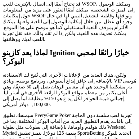
قد تحتاج أيضًا إلى اتصال بالإنترنت للعب WSOP، ويمكنك الوصول
إلى الميزات الشخصية. يمكنك أيضًا العثور على مزيد من المعلومات
حول إمكانيات WSOP وتوافقها وقابلية التشغيل البيني لها في حال
وجود أي عطل. من خلال إمكانية الوصول إلى اللعبة ولعبها، يمكنك
الالتزام بموقف اللعبة المستقبلي كما هو موضح على هذا الموقع.
يمكنك تحديث هذه اللعبة، ولكن إذا لم تقم بذلك، فقد تقل تجربة
اللعب لديك ووظائفها.
لماذا يعد كازينو Ignition خيارًا رائعًا لمحبي
البوكر؟
ولكن، هناك العديد من الإعلانات الأخرى التي تُتيح لك الاستفادة،
بالإضافة إلى حافز إيداع أسبوعي، وبرنامج توصية، ونادي VIP مُوصى
به. مشكلتنا الوحيدة هي أن معايير الرهان تصل إلى 50 ضعفًا، وهي
أعلى بكثير من معظم مواقع البوكر الرائعة الأخرى في أستراليا.
إجمالي قيمة الحوافز لكل إيداع هو 150% مطابقة لما يصل إلى
1,100,000 دولار أمريكي.
سيمنحك تطبيق EveryGame Poker تجربة لعب سلسة دون الحاجة
إلى باقات. يقدم التطبيق العديد من ألعاب البوكر المختلفة، بما في
ذلك هولدم وأوماها، بالإضافة إلى بطولات مثل بطولة Weekend
Myriad بقيمة 125 دولارًا. يتميز تطبيق SportsBetting الجديد للبوكر
على الإنترنت بتصميم أنيق وسهل التصفح، مما يُحسّن تجربة