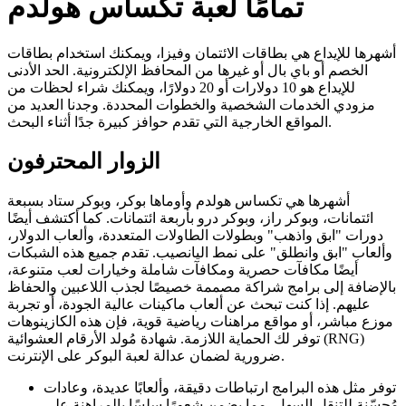
تمامًا لعبة تكساس هولدم
أشهرها للإيداع هي بطاقات الائتمان وفيزا، ويمكنك استخدام بطاقات
الخصم أو باي بال أو غيرها من المحافظ الإلكترونية. الحد الأدنى
للإيداع هو 10 دولارات أو 20 دولارًا، ويمكنك شراء لحظات من
مزودي الخدمات الشخصية والخطوات المحددة. وجدنا العديد من
المواقع الخارجية التي تقدم حوافز كبيرة جدًا أثناء البحث.
الزوار المحترفون
أشهرها هي تكساس هولدم وأوماها بوكر، وبوكر ستاد بسبعة
ائتمانات، وبوكر راز، وبوكر درو بأربعة ائتمانات.
كما أكتشف أيضًا
دورات "ابق واذهب" وبطولات الطاولات المتعددة، وألعاب الدولار،
وألعاب "ابق وانطلق" على نمط اليانصيب. تقدم جميع هذه الشبكات
أيضًا مكافآت حصرية ومكافآت شاملة وخيارات لعب متنوعة،
بالإضافة إلى برامج شراكة مصممة خصيصًا لجذب اللاعبين والحفاظ
عليهم. إذا كنت تبحث عن ألعاب ماكينات عالية الجودة، أو تجربة
موزع مباشر، أو مواقع مراهنات رياضية قوية، فإن هذه الكازينوهات
توفر لك الحماية اللازمة. شهادة مُولد الأرقام العشوائية (RNG)
ضرورية لضمان عدالة لعبة البوكر على الإنترنت.
توفر مثل هذه البرامج ارتباطات دقيقة، وألعابًا عديدة، وعادات
مُحسّنة للتنقل السهل، مما يضمن شعورًا سلسًا بالمراهنة على