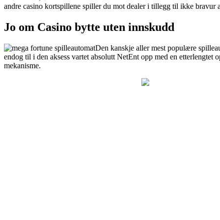
andre casino kortspillene spiller du mot dealer i tillegg til ikke bravur 
Jo om Casino bytte uten innskudd
Den kanskje aller mest populære spilleau
endog til i den aksess vartet absolutt NetEnt opp med en etterlengte
mekanisme.