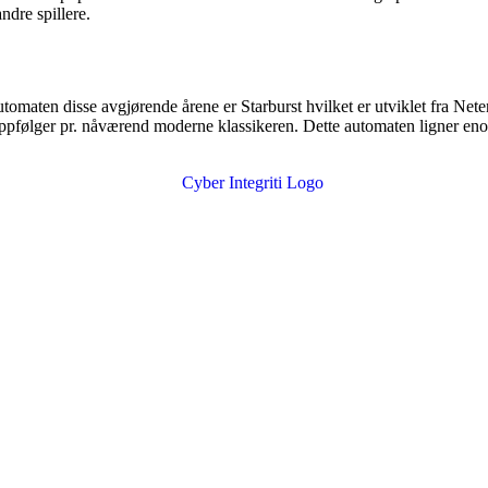
andre spillere.
tomaten disse avgjørende årene er Starburst hvilket er utviklet fra Neten
t oppfølger pr. nåværend moderne klassikeren. Dette automaten ligner en