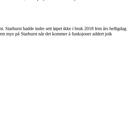
t. Starburst hadde indre sett løpet ikke i bruk 2018 fem års helligdag
orm mye på Starburst når det kommer à funksjoner addert joik