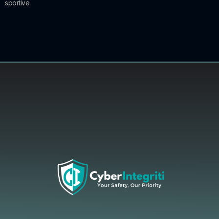
sportive.