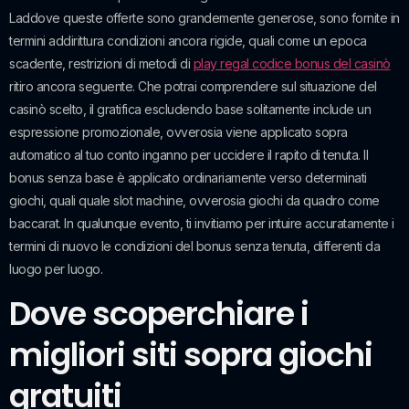
Laddove queste offerte sono grandemente generose, sono fornite in
termini addirittura condizioni ancora rigide, quali come un epoca
scadente, restrizioni di metodi di
play regal codice bonus del casinò
ritiro ancora seguente. Che potrai comprendere sul situazione del
casinò scelto, il gratifica escludendo base solitamente include un
espressione promozionale, ovverosia viene applicato sopra
automatico al tuo conto inganno per uccidere il rapito di tenuta. Il
bonus senza base è applicato ordinariamente verso determinati
giochi, quali quale slot machine, ovverosia giochi da quadro come
baccarat. In qualunque evento, ti invitiamo per intuire accuratamente i
termini di nuovo le condizioni del bonus senza tenuta, differenti da
luogo per luogo.
Dove scoperchiare i
migliori siti sopra giochi
gratuiti