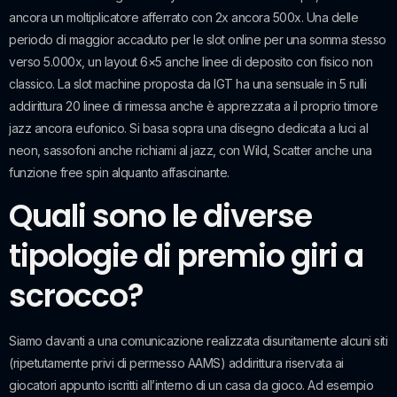
ancora un moltiplicatore afferrato con 2x ancora 500x. Una delle
periodo di maggior accaduto per le slot online per una somma stesso
verso 5.000x, un layout 6×5 anche linee di deposito con fisico non
classico. La slot machine proposta da IGT ha una sensuale in 5 rulli
addirittura 20 linee di rimessa anche è apprezzata a il proprio timore
jazz ancora eufonico. Si basa sopra una disegno dedicata a luci al
neon, sassofoni anche richiami al jazz, con Wild, Scatter anche una
funzione free spin alquanto affascinante.
Quali sono le diverse
tipologie di premio giri a
scrocco?
Siamo davanti a una comunicazione realizzata disunitamente alcuni siti
(ripetutamente privi di permesso AAMS) addirittura riservata ai
giocatori appunto iscritti all’interno di un casa da gioco. Ad esempio