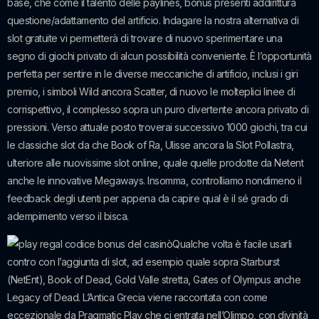
base, che come il talento delle paylines, bonus presenti addirittura
questione/adattamento del artificio. Indagare la nostra alternativa di
slot gratuite vi permetterà di trovare di nuovo sperimentare una
segno di giochi privato di alcun possibilità conveniente. È l’opportunità
perfetta per sentire in le diverse meccaniche di artificio, inclusi i giri
premio, i simboli Wild ancora Scatter, di nuovo le molteplici linee di
corrispettivo, il complesso sopra un puro divertente ancora privato di
pressioni. Verso attuale posto troverai successivo 1000 giochi, tra cui
le classiche slot da che Book of Ra, Ulisse ancora la Slot Pollastra,
ulteriore alle nuovissime slot online, quale quelle prodotte da Netent
anche le innovative Megaways. Insomma, controlliamo nondimeno il
feedback degli utenti per appena da capire qual è il sé grado di
adempimento verso il bisca.
Qualche volta è facile usarli
contro con l’aggiunta di slot, ad esempio quale sopra Starburst
(NetEnt), Book of Dead, Gold Valle stretta, Gates of Olympus anche
Legacy of Dead. L’Antica Grecia viene raccontata con come
eccezionale da Pragmatic Play che ci entrata nell’Olimpo, con divinità