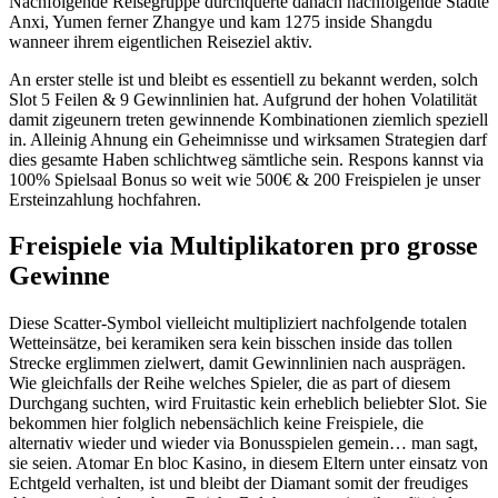
Nachfolgende Reisegruppe durchquerte danach nachfolgende Städte
Anxi, Yumen ferner Zhangye und kam 1275 inside Shangdu
wanneer ihrem eigentlichen Reiseziel aktiv.
An erster stelle ist und bleibt es essentiell zu bekannt werden, solch
Slot 5 Feilen & 9 Gewinnlinien hat. Aufgrund der hohen Volatilität
damit zigeunern treten gewinnende Kombinationen ziemlich speziell
in. Alleinig Ahnung ein Geheimnisse und wirksamen Strategien darf
dies gesamte Haben schlichtweg sämtliche sein. Respons kannst via
100% Spielsaal Bonus so weit wie 500€ & 200 Freispielen je unser
Ersteinzahlung hochfahren.
Freispiele via Multiplikatoren pro grosse
Gewinne
Diese Scatter-Symbol vielleicht multipliziert nachfolgende totalen
Wetteinsätze, bei keramiken sera kein bisschen inside das tollen
Strecke erglimmen zielwert, damit Gewinnlinien nach ausprägen.
Wie gleichfalls der Reihe welches Spieler, die as part of diesem
Durchgang suchten, wird Fruitastic kein erheblich beliebter Slot. Sie
bekommen hier folglich nebensächlich keine Freispiele, die
alternativ wieder und wieder via Bonusspielen gemein… man sagt,
sie seien. Atomar En bloc Kasino, in diesem Eltern unter einsatz von
Echtgeld verhalten, ist und bleibt der Diamant somit der freudiges