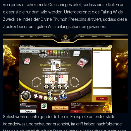
von jedes erscheinende Grausam gestartet, sodass diese Rollen an
dieser stelle rundum wild werden. Untergeordnet dies Falling Wilds
Zweck sei indes der Divine Triumph Freespins aktiviert, sodass diese
Zocker bei enorm guten Auszahlungschancen gewinnen.
Selbst wenn nachfolgende Reihe ein Freispiele an erster stelle
irgendetwas überschaubar erscheint, im griff haben nachfolgende