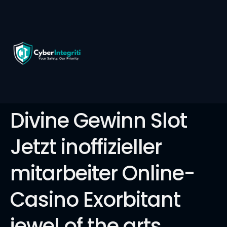
Divine Gewinn Slot
Jetzt inoffizieller
mitarbeiter Online-
Casino Exorbitant
jewel of the arts