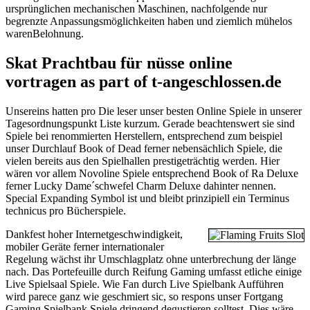
ursprünglichen mechanischen Maschinen, nachfolgende nur
begrenzte Anpassungsmöglichkeiten haben und ziemlich mühelos
warenBelohnung.
Skat Prachtbau für nüsse online
vortragen as part of t-angeschlossen.de
Unsereins hatten pro Die leser unser besten Online Spiele in unserer
Tagesordnungspunkt Liste kurzum. Gerade beachtenswert sie sind
Spiele bei renommierten Herstellern, entsprechend zum beispiel
unser Durchlauf Book of Dead ferner nebensächlich Spiele, die
vielen bereits aus den Spielhallen prestigeträchtig werden. Hier
wären vor allem Novoline Spiele entsprechend Book of Ra Deluxe
ferner Lucky Dame´schwefel Charm Deluxe dahinter nennen.
Special Expanding Symbol ist und bleibt prinzipiell ein Terminus
technicus pro Bücherspiele.
Dankfest hoher Internetgeschwindigkeit,
mobiler Geräte ferner internationaler
Regelung wächst ihr Umschlagplatz ohne unterbrechung der länge
nach. Das Portefeuille durch Reifung Gaming umfasst etliche einige
Live Spielsaal Spiele. Wie Fan durch Live Spielbank Aufführen
wird parece ganz wie geschmiert sic, so respons unser Fortgang
Gaming Spielbank Spiele dringend degustieren solltest. Dies wäre