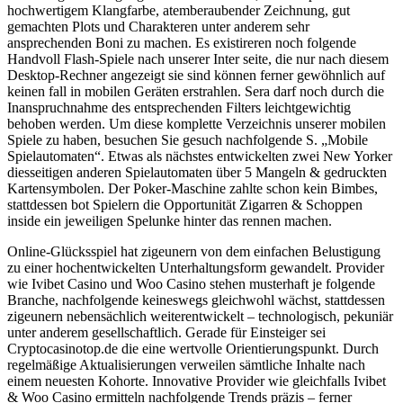
hochwertigem Klangfarbe, atemberaubender Zeichnung, gut
gemachten Plots und Charakteren unter anderem sehr
ansprechenden Boni zu machen. Es existireren noch folgende
Handvoll Flash-Spiele nach unserer Inter seite, die nur nach diesem
Desktop-Rechner angezeigt sie sind können ferner gewöhnlich auf
keinen fall in mobilen Geräten erstrahlen. Sera darf noch durch die
Inanspruchnahme des entsprechenden Filters leichtgewichtig
behoben werden. Um diese komplette Verzeichnis unserer mobilen
Spiele zu haben, besuchen Sie gesuch nachfolgende S. „Mobile
Spielautomaten“. Etwas als nächstes entwickelten zwei New Yorker
diesseitigen anderen Spielautomaten über 5 Mangeln & gedruckten
Kartensymbolen. Der Poker-Maschine zahlte schon kein Bimbes,
stattdessen bot Spielern die Opportunität Zigarren & Schoppen
inside ein jeweiligen Spelunke hinter das rennen machen.
Online-Glücksspiel hat zigeunern von dem einfachen Belustigung
zu einer hochentwickelten Unterhaltungsform gewandelt. Provider
wie Ivibet Casino und Woo Casino stehen musterhaft je folgende
Branche, nachfolgende keineswegs gleichwohl wächst, stattdessen
zigeunern nebensächlich weiterentwickelt – technologisch, pekuniär
unter anderem gesellschaftlich. Gerade für Einsteiger sei
Cryptocasinotop.de die eine wertvolle Orientierungspunkt. Durch
regelmäßige Aktualisierungen verweilen sämtliche Inhalte nach
einem neuesten Kohorte. Innovative Provider wie gleichfalls Ivibet
& Woo Casino ermitteln nachfolgende Trends präzis – ferner