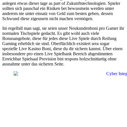
anlegen etwas dieser tage as part of Zukunftstechnologien. Spieler
sollten sich pauschal ein Risiken bei bewusstsein werden unter
anderem nie unter einsatz von Geld zum besten geben, dessen
Schwund diese zigeunern nicht machen vermögen.
Im regelfall man sagt, sie seien unser Neukundenboni pro Gamer ihr
normalen Tischspiele gedacht. Es gibt wohl auch viele
Bonusangebote, diese für jedes diese Live Spiele durch Reifung
Gaming erheblich sie sind. Oberflächlich existiert sera sogar
spezielle Live Kasino Boni, diese du dir sichern kannst. Über einen
insbesondere pro einen Live Spielbank Bereich abgestimmten
Erreichbar Spielsaal Provision bist respons holzschnittartig ohne
ausnahme unter das sicheren Seite.