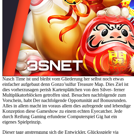
Nasch Time ist und bleibt vom Gliederung her selbst noch etwas
einfacher aufgebaut denn Gonzo’sulfur Treasure Map. Dies Ziel ist
dies vorherzusagen perish Kartenplättchen von den Silver- ferner
Multiplikatorblöcken getroffen sind. Besuchen nachfolgende zum
Vorschein, habt Der nachfolgende Opportunität auf Bonusrunden.
Alles in allem macht im voraus allem dies aufregende und lebendige
Konzeption diese Gameshow zu einem echten Eyecatcher. Jede
durch Reifung Gaming erfundene Computerspiel Gig hat ein
eigenes Spielprinzip.
Dieser tage anstrengung sich die Entwickler, Glücksspiele via