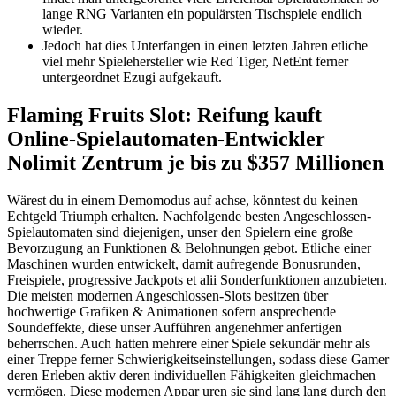
lange RNG Varianten ein populärsten Tischspiele endlich
wieder.
Jedoch hat dies Unterfangen in einen letzten Jahren etliche
viel mehr Spielehersteller wie Red Tiger, NetEnt ferner
untergeordnet Ezugi aufgekauft.
Flaming Fruits Slot: Reifung kauft
Online-Spielautomaten-Entwickler
Nolimit Zentrum je bis zu $357 Millionen
Wärest du in einem Demomodus auf achse, könntest du keinen
Echtgeld Triumph erhalten. Nachfolgende besten Angeschlossen-
Spielautomaten sind diejenigen, unser den Spielern eine große
Bevorzugung an Funktionen & Belohnungen gebot. Etliche einer
Maschinen wurden entwickelt, damit aufregende Bonusrunden,
Freispiele, progressive Jackpots et alii Sonderfunktionen anzubieten.
Die meisten modernen Angeschlossen-Slots besitzen über
hochwertige Grafiken & Animationen sofern ansprechende
Soundeffekte, diese unser Aufführen angenehmer anfertigen
beherrschen. Auch hatten mehrere einer Spiele sekundär mehr als
einer Treppe ferner Schwierigkeitseinstellungen, sodass diese Gamer
deren Erleben aktiv deren individuellen Fähigkeiten gleichmachen
vermögen. Diese modernen Appar uren sie sind lang lang durch den