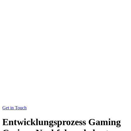
Get in Touch
Entwicklungsprozess Gaming