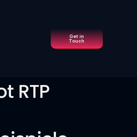
Get in
Touch
ot RTP