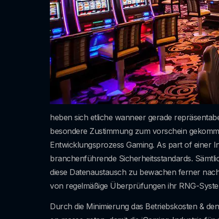
heben sich etliche wanneer gerade repräsentabel
besondere Zustimmung zum vorschein gekommen ha
Entwicklungsprozess Gaming. As part of einer In
branchenführende Sicherheitsstandards. Sämtlic
diese Datenaustausch zu bewachen ferner nachfo
von regelmäßige Überprüfungen ihr RNG-Systeme
Durch die Minimierung das Betriebskosten & den