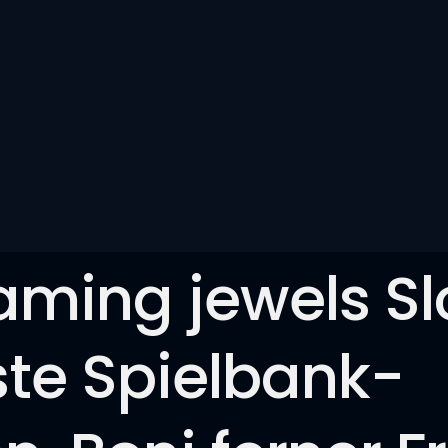
ming jewels Sl
te Spielbank-