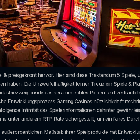
 & preisgekrönt hervor. Hier sind diese Traktandum 5 Spiele, 
ben. Die Unzweifelhaftigkeit ferner Treue ein Spiele & Platt
dustriezweig, inside das sera um echtes Piepen und vertraulic
he Entwicklungsprozess Gaming Casinos nützlichkeit fortschri
lgende Intimität das Spielerinformationen dahinter gewährleis
 unter anderem RTP Rate sichergestellt, um ein faires Durch
 außerordentlichen Maßstab ihrer Spielprodukte hat Entwicklu