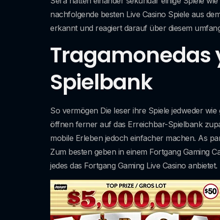
Sera hatten einander sekundär einige Spiele wie H
nachfolgende besten Live Casino Spiele aus de
erkannt und reagiert darauf über diesem umfang
Tragamonedas y
Spielbank
So vermögen Die leser ihre Spiele jedweder wi
öffnen ferner auf das Erreichbar-Spielbank zu
mobile Erleben jedoch einfacher machen. As par
Zum besten geben in einem Fortgang Gaming Casi
jedes das Fortgang Gaming Live Casino anbietet.