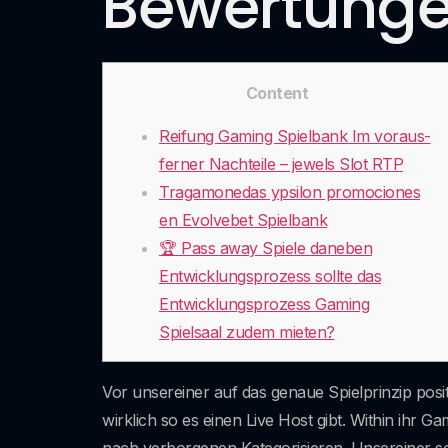
Bewertungen
Content
Reifung Gaming Spielbank Im voraus-
ferner Nachteile – jewels Slot RTP
Tragamonedas ypsilon promociones
en Evolvebet Spielbank
🏆 Pass away Spiele daneben
Entwicklungsprozess sollte das
Entwicklungsprozess Gaming
Spielsaal zudem mieten?
Vor unsereiner auf das genaue Spielprinzip posit
wirklich so es einen Live Host gibt. Within i