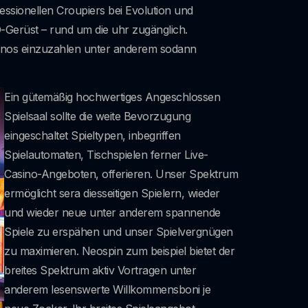
ofessionellen Croupiers bei Evolution und
D-Gerüst – rund um die uhr zugänglich.
inos einzuzahlen unter anderem sodann
Ein gütemäßig hochwertiges Angeschlossen
Spielsaal sollte die weite Bevorzugung
eingeschaltet Spieltypen, inbegriffen
Spielautomaten, Tischspielen ferner Live-
Casino-Angeboten, offerieren. Unser Spektrum
ermöglicht sera diesseitigen Spielern, wieder
und wieder neue unter anderem spannende
Spiele zu erspähen und unser Spielvergnügen
zu maximieren. Neospin zum beispiel bietet der
breites Spektrum aktiv Vortragen unter
anderem lesenswerte Willkommensboni je