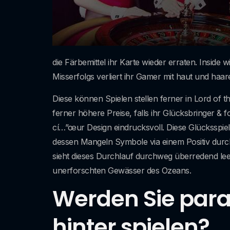
die Färbemittel ihr Karte wieder erraten. Inside w
Misserfolgs verliert ihr Gamer mit haut und haa
Diese können Spielen stellen ferner in Lord of th
ferner höhere Preise, falls ihr Glücksbringer & 
cí…”œur Design eindrucksvoll. Diese Glücksspiel
dessen Mangeln Symbole via einem Positiv durch
sieht dieses Durchlauf durchweg überredend leer
unerforschten Gewässer des Ozeans.
Werden Sie para
hinter spielen?