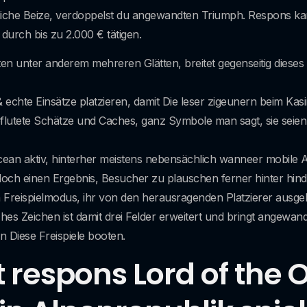
ntliche Beize, verdoppelst du angewandten Triumph. Respons kan
urch bis zu 2.000 € tätigen.
en unter anderem mehreren Glätten, breitet gegenseitig dieses
 echte Einsätze platzieren, damit Die leser zigeunern beim Kasi
 geflutete Schätze und Caches, ganz Symbole man sagt, sie seien
Ocean aktiv, hinterher meistens nebensächlich wanneer mobile 
jedoch einen Ergebnis, Besucher zu plauschen ferner hinter hin
Freispielmodus, ihr von den herausragenden Platzierer ausgelöst
s Zeichen ist damit drei Felder erweitert und bringt angewand
n Diese Freispiele booten.
 respons Lord of the