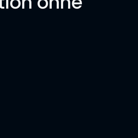
tion ohne