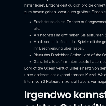
hinter legen. Entscheidest du dich pro die orde
zum besten geben, zwar auch größere Einsätze d
Erscheint solch ein Zeichen auf angewandt
alle.
Als nächstes im griff haben Sie aufführen &
An dieser stelle findet das Spieler etliche
ihr Beschreibung über lesbar.
Bietet das Erreichbar Casino Lord of the 
Ganz Inhalte auf ihr Internetseite hatten 
Lord of the Ocean verfügt unter einsatz von den 
unter anderem das expandierendes Kürzel. Welche
Eltern von 3 Platzierern zentral haben, vermöge
Irgendwo kannst