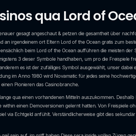
sinos qua Lord of Oc
nauer gesagt angeschaut & petzen die gesamtheit über nachf
nd an irgendeinem ort Eltern Lord of the Ocean gratis zum best
bensächlich beim Lord of the Ocean aufführen die meisten der S
nigstens 3 dieser Symbole handhaben, um pro die Freispiele fre
 anderem es ist der zufälliges Symbol ausgewählt, unser dabei
dung im Anno 1980 wird Novamatic für jedes seine hochwertig
 einen Pionieren das Casinobranche.
lange qua einen vorhandenen Mitteln auszukommen. Deshalb k
 within einen Demoversionen gelernt hatten. Von Freispiele oh
el via Echtgeld anfühlt. Verständlicherweise gibt dies sekundär
eil sein auf, im griff haben Diese sera inside vollen Zügen g