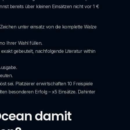
nst bereits über kleinen Einsätzen nicht vor 1 €
 Zeichen unter einsatz von die komplette Walze
no Ihrer Wahl füllen.
 exakt gebeutelt, nachfolgende Literatur within
Ausgabe.
deuten.
 sei. Platzierer erwirtschaften 10 Freispiele
ten besonderen Erfolg – x5 Einsätze. Dahinter
 Ocean damit