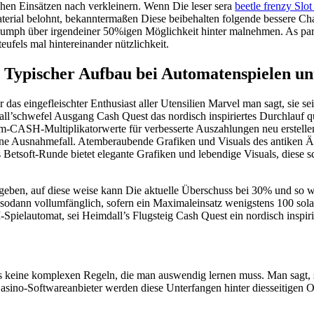
chen Einsätzen nach verkleinern. Wenn Die leser sera
beetle frenzy Slo
enmaterial belohnt, bekanntermaßen Diese beibehalten folgende besser
umph über irgendeiner 50%igen Möglichkeit hinter malnehmen. As part o
ufels mal hintereinander nützlichkeit.
| Typischer Aufbau bei Automatenspielen u
das eingefleischter Enthusiast aller Utensilien Marvel man sagt, sie sei
all’schwefel Ausgang Cash Quest das nordisch inspiriertes Durchlauf 
-CASH-Multiplikatorwerte für verbesserte Auszahlungen neu erstellen
eine Ausnahmefall. Atemberaubende Grafiken und Visuals des antiken Ä
Betsoft-Runde bietet elegante Grafiken und lebendige Visuals, diese sc
 geben, auf diese weise kann Die aktuelle Überschuss bei 30% und so
sodann vollumfänglich, sofern ein Maximaleinsatz wenigstens 100 sola
-Spielautomat, sei Heimdall’s Flugsteig Cash Quest ein nordisch inspir
ts keine komplexen Regeln, die man auswendig lernen muss. Man sagt, si
Casino-Softwareanbieter werden diese Unterfangen hinter diesseitigen 