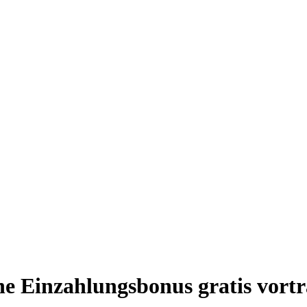
ohne Einzahlungsbonus gratis vort