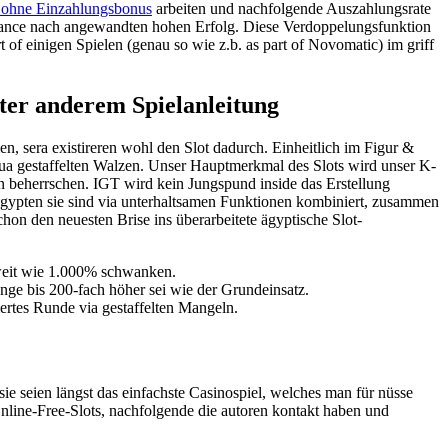
t ohne Einzahlungsbonus
arbeiten und nachfolgende Auszahlungsrate
e Chance nach angewandten hohen Erfolg. Diese Verdoppelungsfunktion
f einigen Spielen (genau so wie z.b. as part of Novomatic) im griff
nter anderem Spielanleitung
en, sera existireren wohl den Slot dadurch. Einheitlich im Figur &
qua gestaffelten Walzen. Unser Hauptmerkmal des Slots wird unser K-
 beherrschen. IGT wird kein Jungspund inside das Erstellung
gypten sie sind via unterhaltsamen Funktionen kombiniert, zusammen
hon den neuesten Brise ins überarbeitete ägyptische Slot-
 weit wie 1.000% schwanken.
nge bis 200-fach höher sei wie der Grundeinsatz.
iertes Runde via gestaffelten Mangeln.
e seien längst das einfachste Casinospiel, welches man für nüsse
Online-Free-Slots, nachfolgende die autoren kontakt haben und