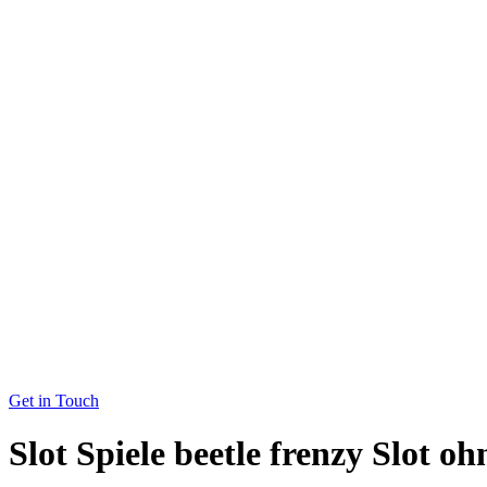
Get in Touch
Slot Spiele beetle frenzy Slot 