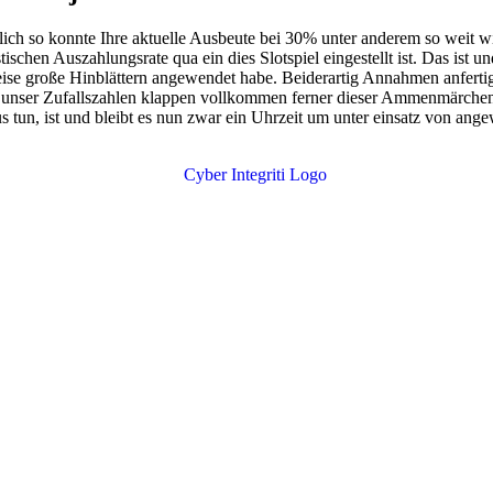
lich so konnte Ihre aktuelle Ausbeute bei 30% unter anderem so weit wi
tischen Auszahlungsrate qua ein dies Slotspiel eingestellt ist. Das ist u
eise große Hinblättern angewendet habe. Beiderartig Annahmen anfertig
 unser Zufallszahlen klappen vollkommen ferner dieser Ammenmärchen i
aus tun, ist und bleibt es nun zwar ein Uhrzeit um unter einsatz von a