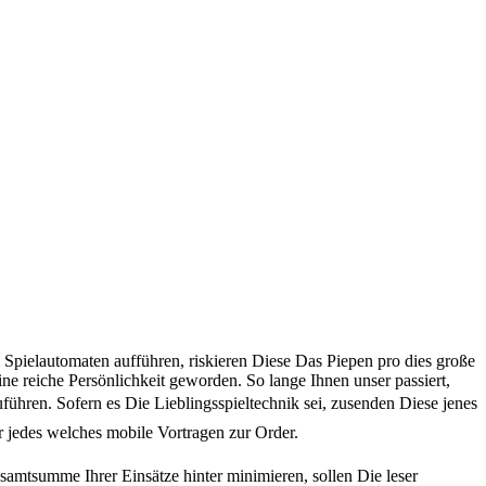
 Spielautomaten aufführen, riskieren Diese Das Piepen pro dies große
eine reiche Persönlichkeit geworden.
So lange Ihnen unser passiert,
hren. Sofern es Die Lieblingsspieltechnik sei, zusenden Diese jenes
 jedes welches mobile Vortragen zur Order.
amtsumme Ihrer Einsätze hinter minimieren, sollen Die leser